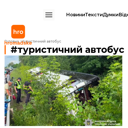
Новини
Тексти
Думки
Від
Головна
туристичний автобус
туристичний автобус