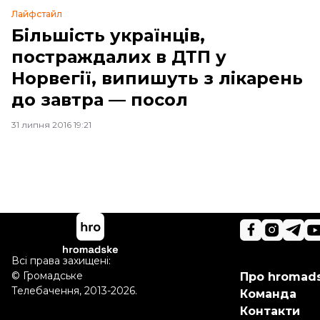
Лайфстайл
Більшість українців,
постраждалих в ДТП у
Норвегії, випишуть з лікарень
до завтра — посол
31 липня 2016 19:21
Всі права захищені:
©
Громадське
Про hromad
Телебачення
,
2013-2026.
Команда
Контакти