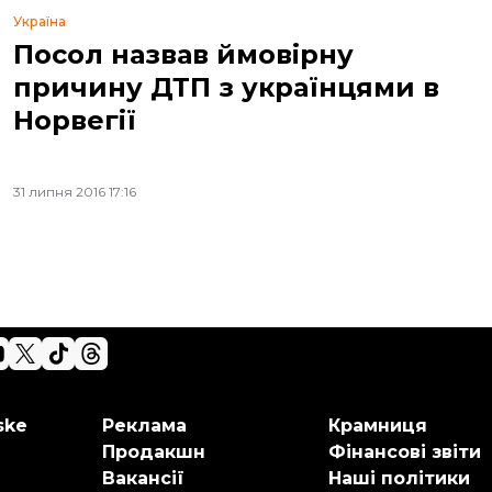
Україна
Посол назвав ймовірну
причину ДТП з українцями в
Норвегії
31 липня 2016 17:16
ske
Реклама
Крамниця
Продакшн
Фінансові звіти
Вакансії
Наші політики