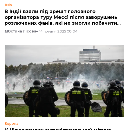
Азія
В Індії взяли під арешт головного
організатора туру Мессі після заворушень
розлючених фанів, які не змогли побачити
футболіста
Юстина Лісова
14 грудня 2025 08:04
Європа