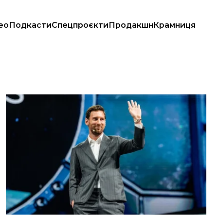
ео
Подкасти
Спецпроєкти
Продакшн
Крамниця