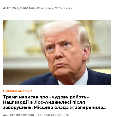
Ольга Денисяка
10 червня 2025 08:48
Північна Америка
Трамп написав про «чудову роботу»
Нацгвардії в Лос-Анджелесі після
заворушень. Місцева влада ж заперечила
появу бійців
Анетт Абрамова
08 червня 2025 12:17