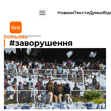
Новини
Тексти
Думки
Від
Головна
заворушення
заворушення