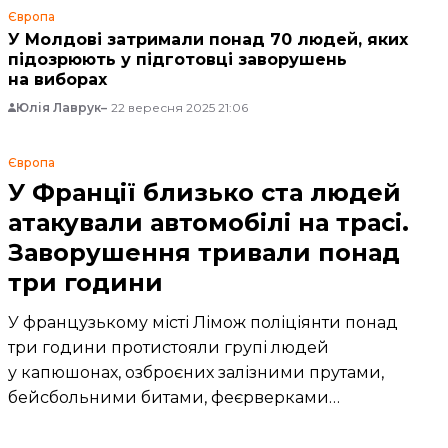
Європа
У Молдові затримали понад 70 людей, яких
підозрюють у підготовці заворушень
на виборах
Юлія Лаврук
22 вересня 2025 21:06
Європа
У Франції близько ста людей
атакували автомобілі на трасі.
Заворушення тривали понад
три години
У французькому місті Лімож поліціянти понад
три години протистояли групі людей
у капюшонах, озброєних залізними прутами,
бейсбольними битами, феєрверками
та «коктейлями Молотова».