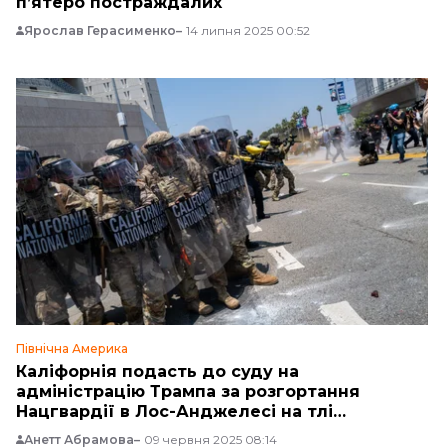
п’ятеро постраждалих
Ярослав Герасименко
14 липня 2025 00:52
Північна Америка
Каліфорнія подасть до суду на
адміністрацію Трампа за розгортання
Нацгвардії в Лос-Анджелесі на тлі
заворушень
Анетт Абрамова
09 червня 2025 08:14