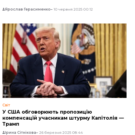
Ярослав Герасименко
10 червня 2025 00:12
Світ
У США обговорюють пропозицію
компенсацій учасникам штурму Капітолія —
Трамп
Ірина Сітнікова
26 березня 2025 08:44