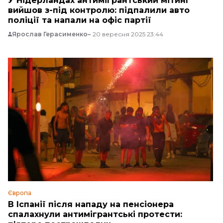
У Нідерландах антимігрантський мітинг
вийшов з-під контролю: підпалили авто
поліції та напали на офіс партії
Ярослав Герасименко
20 вересня 2025 23:44
Європа
В Іспанії після нападу на пенсіонера
спалахнули антимігрантські протести: