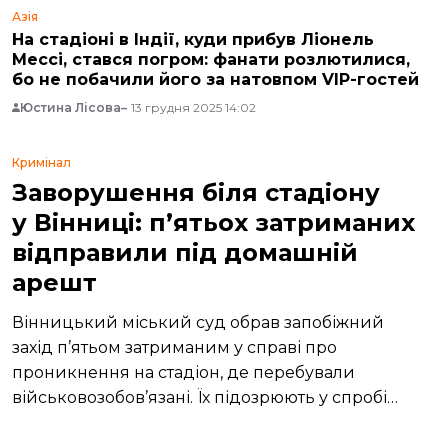
Азія
На стадіоні в Індії, куди прибув Ліонель
Мессі, стався погром: фанати розлютилися,
бо не побачили його за натовпом VIP-гостей
Юстина Лісова
13 грудня 2025 14:02
Кримінал
Заворушення біля стадіону
у Вінниці: п’ятьох затриманих
відправили під домашній
арешт
Вінницький міський суд обрав запобіжний
захід п’ятьом затриманим у справі про
проникнення на стадіон, де перебували
військовозобов’язані. Їх підозрюють у спробі
захопити державну установу.