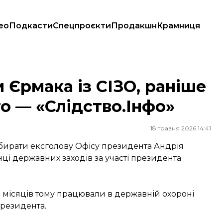
ео
Подкасти
Спецпроєкти
Продакшн
Крамниця
ського — «Слідство.Інфо»
и Єрмака із СІЗО, раніше
о — «Слідство.Інфо»
18 травня 2026 14:41
забирати ексголову Офісу президента Андрія
нці державних заходів за участі президента
а місяців тому працювали в державній охороні
президента.