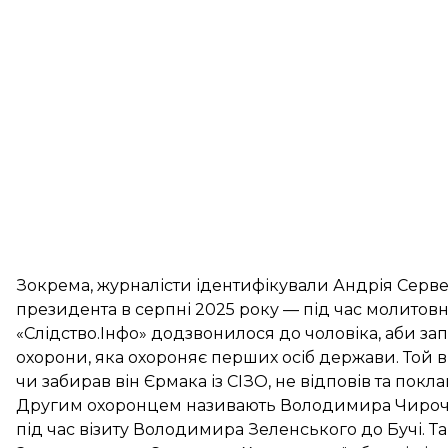
Зокрема, журналісти ідентифікували Андрія Серветн
президента в серпні 2025 року — під час молитовн
«Слідство.Інфо» додзвонилося до чоловіка, аби за
охорони, яка охороняє перших осіб держави. Той від
чи забирав він Єрмака із СІЗО, не відповів та покла
Другим охоронцем називають Володимира Чирочка.
під час візиту Володимира Зеленського до Бучі. Та