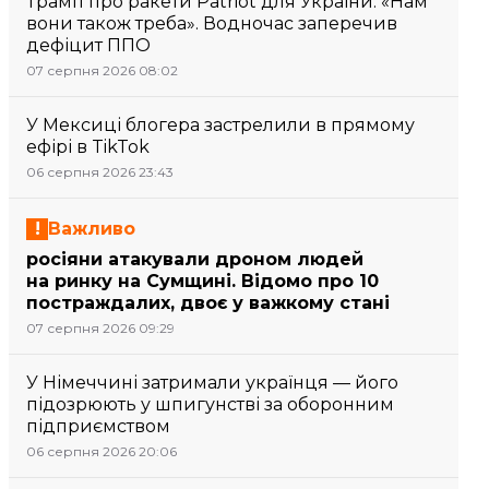
Трамп про ракети Patriot для України: «Нам
вони також треба». Водночас заперечив
дефіцит ППО
07 серпня 2026 08:02
У Мексиці блогера застрелили в прямому
ефірі в TikTok
06 серпня 2026 23:43
Важливо
росіяни атакували дроном людей
на ринку на Сумщині. Відомо про 10
постраждалих, двоє у важкому стані
07 серпня 2026 09:29
У Німеччині затримали українця — його
підозрюють у шпигунстві за оборонним
підприємством
06 серпня 2026 20:06