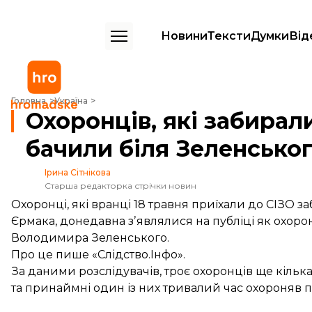
Новини
Тексти
Думки
Від
Охоронців, які забирали Єрмака із СІЗО, раніше бачили біля Зелен
Головна
Україна
Охоронців, які забирал
бачили біля Зеленськог
Ірина Сітнікова
Старша редакторка стрічки новин
Охоронці, які вранці 18 травня приїхали до СІЗО 
Єрмака, донедавна зʼявлялися на публіці як охоро
Володимира Зеленського.
Про це
пише
«Слідство.Інфо».
За даними розслідувачів, троє охоронців ще кільк
та принаймні один із них тривалий час охороняв 