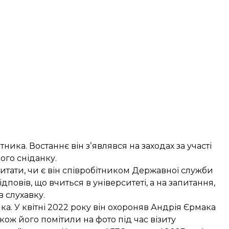
ика. Востаннє він зʼявлявся на заходах за участі
ого сніданку.
питати, чи є він співробітником Державної служби
повів, що вчиться в університеті, а на запитання,
в слухавку.
 У квітні 2022 року він охороняв Андрія Єрмака
кож його помітили на фото під час візиту