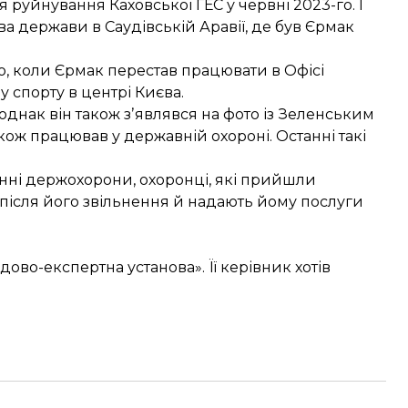
я руйнування Каховської ГЕС у червні 2023-го. І
ва держави в Саудівській Аравії, де був Єрмак
о, коли Єрмак перестав працювати в Офісі
у спорту в центрі Києва.
однак він також зʼявлявся на фото із Зеленським
кож працював у державній охороні. Останні такі
інні держохорони, охоронці, які прийшли
 після його звільнення й надають йому послуги
ово-експертна установа». Її керівник хотів