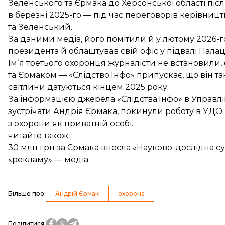
Зеленського та Єрмака до Херсонської області післ
в березні 2025-го — під час переговорів керівницт
та Зеленський.
За даними медіа, його помітили й у лютому 2026-г
президента й облаштував свій офіс у підвалі Палац
Імʼя третього охоронця журналісти не встановили, 
та Єрмаком — «Слідство.Інфо» припускає, що він та
світлини датуються кінцем 2025 року.
За інформацією джерела «Слідства.Інфо» в Управл
зустрічати Андрія Єрмака, покинули роботу в УДО
з охорони як приватній особі.
читайте також:
30 млн грн за Єрмака внесла «Науково-дослідна суд
«рекламу» — медіа
Більше про
:
Андрій Єрмак
охорона
Поділитися
: