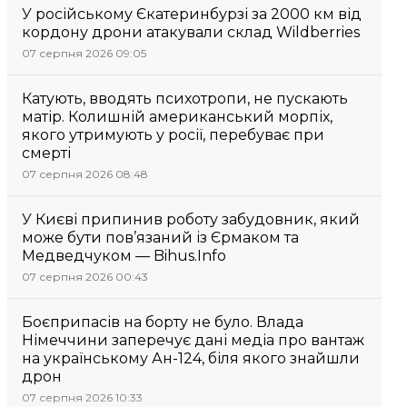
У російському Єкатеринбурзі за 2000 км від
кордону дрони атакували склад Wildberries
07 серпня 2026 09:05
Катують, вводять психотропи, не пускають
матір. Колишній американський морпіх,
якого утримують у росії, перебуває при
смерті
07 серпня 2026 08:48
У Києві припинив роботу забудовник, який
може бути пов’язаний із Єрмаком та
Медведчуком — Bihus.Info
07 серпня 2026 00:43
Боєприпасів на борту не було. Влада
Німеччини заперечує дані медіа про вантаж
на українському Ан-124, біля якого знайшли
дрон
07 серпня 2026 10:33