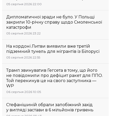
05 серпня 2026 22:00
Дипломатичної зради не було. У Польщі
закрили 10-річну справу щодо Смоленської
катастрофи
05 серпня 2026 23:22
На кордоні Литви виявили вже третій
підземний тунель для мігрантів із Білорусі
05 серпня 2026 22:55
Трамп звинуватив Гегсета в тому, що його
не повідомили про дефіцит ракет для ППО.
Той перекинув це на свого заступника —
WP
06 серпня 2026 10:05
Стефанішиній обрали запобіжний захід
у вигляді застави в 6 мільйонів гривень
06 серпня 2026 09:43