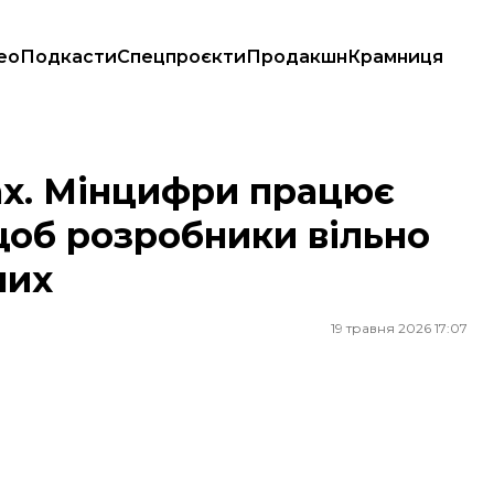
ео
Подкасти
Спецпроєкти
Продакшн
Крамниця
щоб розробники вільно аналізували масиви даних
ах. Мінцифри працює
щоб розробники вільно
них
19 травня 2026 17:07