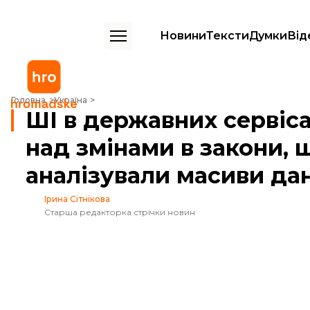
Новини
Тексти
Думки
Від
ШІ в державних сервісах. Мінцифри працює над змінами в закони, 
Головна
Україна
ШІ в державних сервіс
над змінами в закони, 
аналізували масиви да
Ірина Сітнікова
Старша редакторка стрічки новин