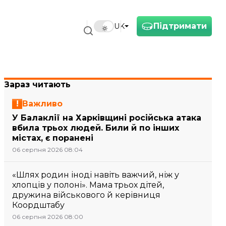
Підтримати
UK
Зараз читають
Важливо
У Балаклії на Харківщині російська атака
вбила трьох людей. Били й по інших
містах, є поранені
06 серпня 2026 08:04
«Шлях родин іноді навіть важчий, ніж у
хлопців у полоні». Мама трьох дітей,
дружина військового й керівниця
Коордштабу
06 серпня 2026 08:00