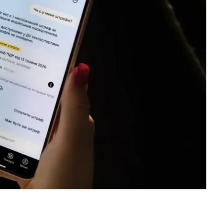
в міністра цифрової трансформації України
вав агент штучного інтелекту
на основі Gemini від
-тестування.
о Agentic State — Мінцифри хоче, аби «Дія» була
ему ШІ-агентів, які проактивно виконуватимуть