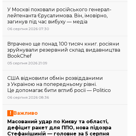
У Москві поховали російського генерал-
лейтенанта Єрусалимова. Він, імовірно,
загинув під час вибуху — медіа
06 серпня 2026 07:30
Втрачено ще понад 100 тисяч книг. росіяни
зруйнували резервний склад видавництва
BookChef
05 серпня 2026 21:09
США відновили обмін розвідданими
з Україною на попередньому рівні.
Це допомагає бити вглиб росії — Politico
06 серпня 2026 08:36
Важливо
Масований удар по Києву та області,
дефіцит ракет для ППО, нова підозра
Стефанішиній — головне за 5 серпня