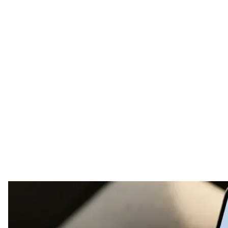
ШІ-агент 
Міністерство цифро
Міністерство цифрової трансформації оголосило п
масштабувати ШІ-рішення в державних сервісах.