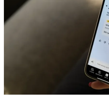
Про це
повідомив
тимчасовий виконувач обов’язкі
Олександр Борняков.
Нещодавно в мобільному застосунку «Дія»
запрацю
Google. Поки він працює в режимі відкритого бета
За словами Борнякова, це лише початок переходу д
не просто порталом послуг, а розбудувати екосист
завдання від імені громадян та держави.