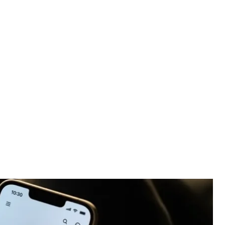
«Дія.AI»
вої трансформації
ро розширення партнерства з Google, щоб