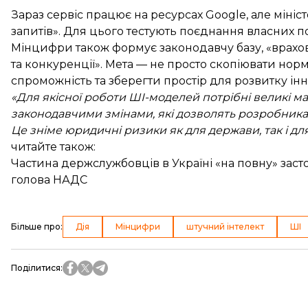
Зараз сервіс працює на ресурсах Google, але мініс
запитів». Для цього тестують поєднання власних по
Мінцифри також формує законодавчу базу, «врахо
та конкуренції». Мета — не просто скопіювати норм
спроможність та зберегти простір для розвитку інн
«Для якісної роботи ШІ-моделей потрібні великі м
законодавчими змінами, які дозволять розробникам
Це зніме юридичні ризики як для держави, так і дл
читайте також:
Частина держслужбовців в Україні «на повну» заст
голова НАДС
Більше про
:
Дія
Мінцифри
штучний інтелект
ШІ
Поділитися
: