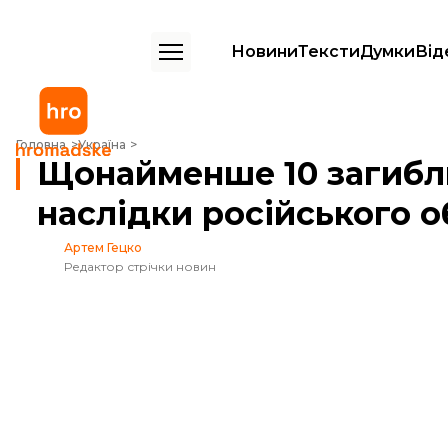
Новини
Тексти
Думки
Від
Щонайменше 10 загиблих, серед постраждалих — діти. Які наслідки
Головна
Україна
Щонайменше 10 загибли
наслідки російського о
Артем Гецко
Редактор стрічки новин