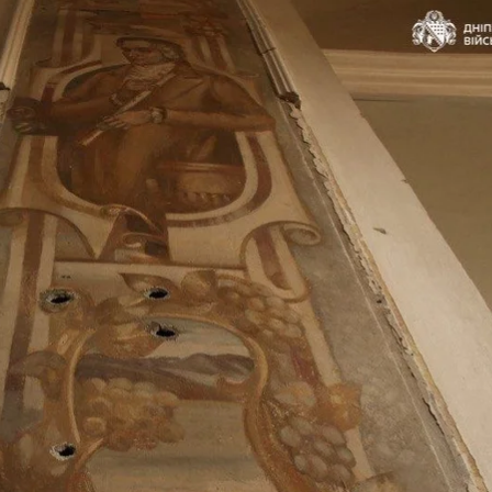
сійських ударів по закладі культури у Дніпру
Telegram / Олександр Ганжа
 70 ракет і 611 дрони, внаслідок чого відомо про що
СНС Київщини
.
придушено 632 цілі — 50 ракет та 582 безпілотники р
а 27 ударних БпЛА на 42 локаціях, а також падіння з
Київська область