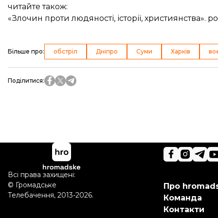
читайте також:
«Злочин проти людяності, історії, християнства».
Більше про
:
обстріл
Дніпро
Суми
Харків
во
Поділитися
:
Всі права захищені:
©
Громадське
Про hromad
Телебачення
,
2013-2026.
Команда
Контакти