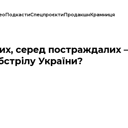
ео
Подкасти
Спецпроєкти
Продакшн
Крамниця
 російського обстрілу України?
х, серед постраждалих — 
бстрілу України?