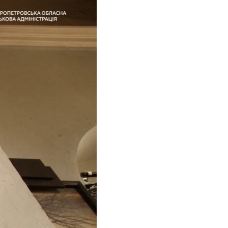
найменше 10 загиблих,
ізних типів. Однак
битих (уламки) БпЛА