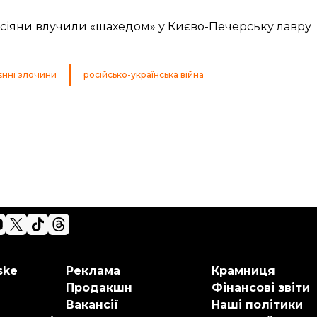
 росіяни влучили «шахедом» у Києво-Печерську лавру
єнні злочини
російсько-українська війна
ske
Реклама
Крамниця
Продакшн
Фінансові звіти
Вакансії
Наші політики