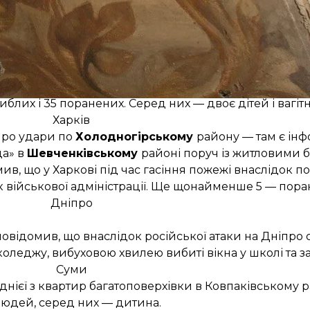
кла пожежа складської будівлі на площі понад 1000 к
території приватного будинку.
лося загоряння приватних житлових будинків і легко
орії складських приміщень.
гиблих і 35 поранених
. Серед них — двоє дітей і вагітн
Харків
ро удари по
Холодногірському
району — там є ін
да» в
Шевченківському
районі поруч із житловими 
омив, що у Харкові під час гасіння пожежі внаслідок 
к військової адміністрації. Ще щонайменше 5 — пора
Дніпро
відомив, що внаслідок російської атаки на Дніпро
леджу, вибуховою хвилею вибиті вікна у школі та за
Суми
днієї з квартир багатоповерхівки в Ковпаківському р
юдей, серед них — дитина.