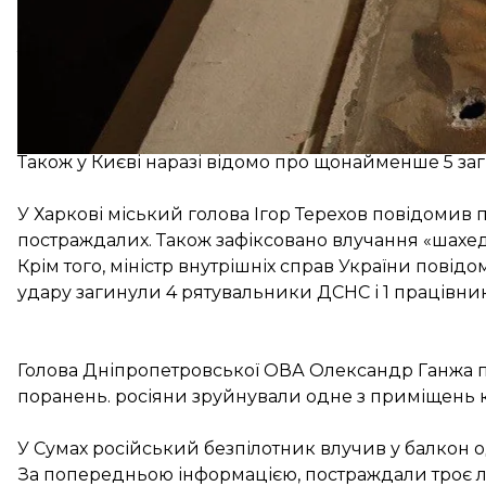
Так, у Київській області в
Бучанському
районі вини
У
Вишгородському
районі — падіння уламків на 
У
Фастівському
та
Бориспільському
районах ста
А у
Броварському
районі горіли уламки на терит
Також у Києві наразі відомо про щонайменше
5 за
У Харкові міський голова Ігор Терехов
повідомив
п
постраждалих. Також зафіксовано влучання «шахе
Крім того, міністр внутрішніх справ України повід
удару
загинули 4 рятувальники ДСНС
і 1 працівни
Голова Дніпропетровської ОВА Олександр Ганжа по
поранень. росіяни
зруйнували
одне з приміщень ко
У Сумах російський безпілотник
влучив
у балкон о
За попередньою інформацією, постраждали троє л