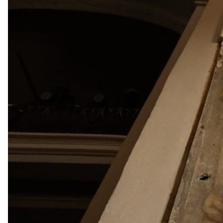
Наслідки ро
У ніч проти 15 травня росіяни запустили по Україні
серед постраждалих є дитина.
Про це повідомили в обласних адміністраціях та
Д
За
даними
Повітряних сил, станом на 08:00 збито/
було зафіксовано влучання 20 балістичних ракет т
на 12 локаціях.