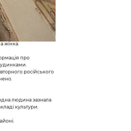
в. м.
вого автомобіля.
а жінка.
формація про
будинками.
повторного російського
нено.
 одна людина зазнала
кладі культури.
айоні.