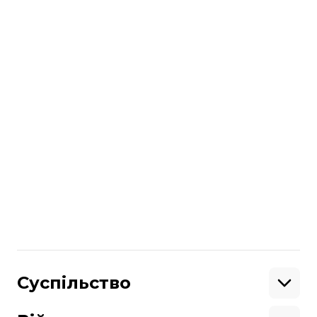
що в цивільне життя він остаточно так і
не вписався. Недарма досі, через два
роки після списання зі ЗСУ, носить на
грудях ланцюжок із солдатським
жетоном.
«Війна ж іще не закінчилася»
, —
пояснює мені.
Більше про
:
ветерани
бізнес
поранення
ветеран
російсько-українська війна
Поділитися
:
Суспільство
Освіта