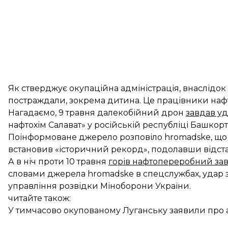
Як стверджує окупаційна адміністрація, внаслідок
постраждали, зокрема дитина. Це працівники наф
Нагадаємо, 9 травня далекобійний дрон
завдав у
нафтохім Салават» у російській республіці Башкорт
Поінформоване джерело розповіло hromadske, що у
встановив «історичний рекорд», подолавши відстан
А в ніч проти 10 травня
горів нафтопереробний за
словами джерела hromadske в спецслужбах, удар
управління розвідки Міноборони України.
читайте також:
У тимчасово окупованому Луганську заявили про а