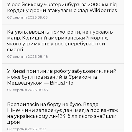
У російському Єкатеринбурзі за 2000 км від
кордону дрони атакували склад Wildberries
07 серпня 2026 09:05
Катують, вводять психотропи, не пускають
матір. Колишній американський морпіх,
якого утримують у росії, перебуває при
смерті
07 серпня 2026 08:48
У Києві припинив роботу забудовник, який
може бути пов’язаний із Єрмаком та
Медведчуком — Bihus.Info
07 серпня 2026 00:43
Боєприпасів на борту не було. Влада
Німеччини заперечує дані медіа про вантаж
на українському Ан-124, біля якого знайшли
дрон
07 серпня 2026 10:33