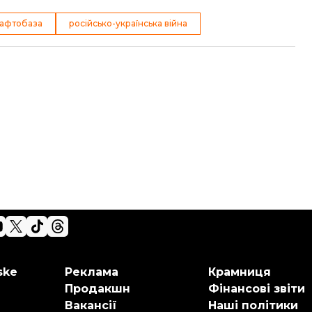
афтобаза
російсько-українська війна
ske
Реклама
Крамниця
Продакшн
Фінансові звіти
Вакансії
Наші політики