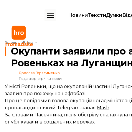
Новини
Тексти
Думки
Від
Окупанти заявили про атаку на нафтобазу в Ровеньках на Луганщин
Головна
Війна
Окупанти заявили про а
Ровеньках на Луганщин
Ярослав Герасименко
Редактор стрічки новин
У місті Ровеньки, що на окупованій частині Луганс
заявив про пожежу на нафтобазі.
Про це повідомив голова окупаційної адміністраці
пропагандистський Telegram-канал
Mash
.
За словами Пасечника, після обстрілу спалахнула 
опублікували в соціальних мережах.