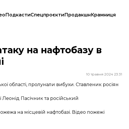
ео
Подкасти
Спецпроєкти
Продакшн
Крамниця
і
таку на нафтобазу в
і
10 травня 2024 23:31
ької області, пролунали вибухи. Ставленик росіян
ї Леонід Пасічник та російський
пожежа на місцевій нафтобазі. Відео пожежі