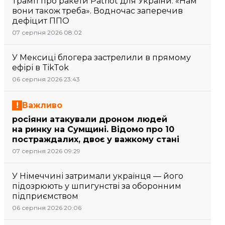
Трамп про ракети Patriot для України: «Нам
вони також треба». Водночас заперечив
дефіцит ППО
07 серпня 2026 08:02
У Мексиці блогера застрелили в прямому
ефірі в TikTok
06 серпня 2026 23:43
Важливо
росіяни атакували дроном людей
на ринку на Сумщині. Відомо про 10
постраждалих, двоє у важкому стані
07 серпня 2026 09:29
У Німеччині затримали українця — його
підозрюють у шпигунстві за оборонним
підприємством
06 серпня 2026 20:06