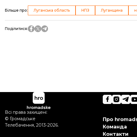
Більше про
:
Луганська область
НПЗ
Луганщина
н
Поділитися
:
Всі права захищені:
©
Громадське
Про hromad
Телебачення
,
2013-2026.
Команда
Контакти