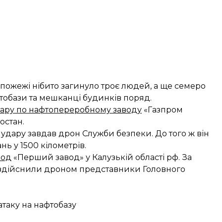
 пожежі нібито загинуло троє людей, а ще семеро
тобази та мешканці будинків поряд.
дару по нафтопереробному заводу
«Газпром
остан.
дару завдав дрон Служби безпеки. До того ж він
ь у 1500 кілометрів.
вод
«Перший завод» у Калузькій області рф. За
 здійснили дроном представники Головного
таку на нафтобазу