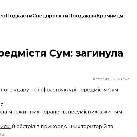
ео
Подкасти
Спецпроєкти
Продакшн
Крамниця
редмістя Сум: загинула
11 травня 2024 17:43
етного удару по інфраструктурі передмістя Сум.
ія.
нала множинних поранень, несумісних із життям.
нили
8 обстрілів прикордонних територій та
ів.