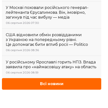
У Москві поховали російського генерал-
лейтенанта Єрусалимова. Він, імовірно,
загинув під час вибуху — медіа
06 серпня 2026 07:30
США відновили обмін розвідданими
з Україною на попередньому рівні.
Це допомагає бити вглиб росії — Politico
06 серпня 2026 08:36
У російському Ярославлі горить НПЗ. Влада
заявила про «наймасовішу атаку» на область
06 серпня 2026 08:59
Всі новини