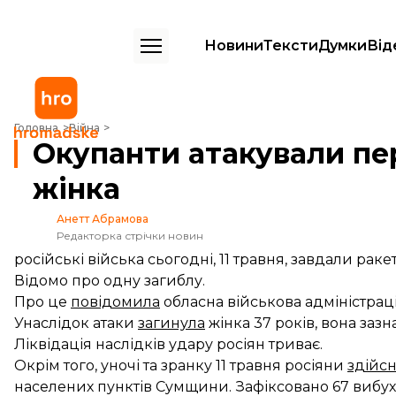
Новини
Тексти
Думки
Від
Окупанти атакували передмістя Сум: загинула жінка
Головна
Війна
Окупанти атакували пе
жінка
Анетт Абрамова
Редакторка стрічки новин
російські війська сьогодні, 11 травня, завдали рак
Відомо про одну загиблу.
Про це
повідомила
обласна військова адміністрац
Унаслідок атаки
загинула
жінка 37 років, вона заз
Ліквідація наслідків удару росіян триває.
Окрім того, уночі та зранку 11 травня росіяни
здійс
населених пунктів Сумщини. Зафіксовано 67 вибух