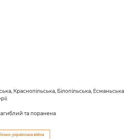
ська, Краснопільська, Білопільська, Есманьська
рії.
загиблий та поранена
йсько-українська війна