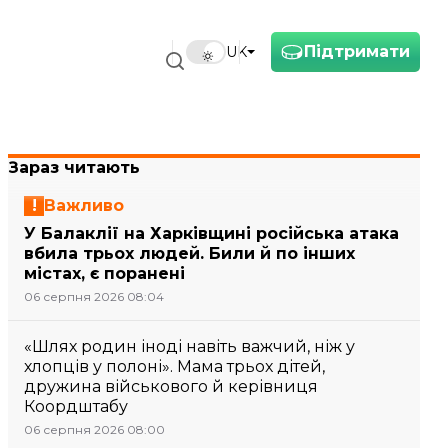
Підтримати
UK
Зараз читають
Важливо
У Балаклії на Харківщині російська атака
вбила трьох людей. Били й по інших
містах, є поранені
06 серпня 2026 08:04
«Шлях родин іноді навіть важчий, ніж у
хлопців у полоні». Мама трьох дітей,
дружина військового й керівниця
Коордштабу
06 серпня 2026 08:00