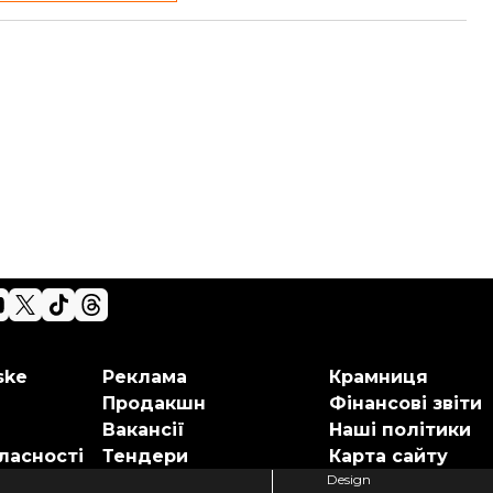
ske
Реклама
Крамниця
Продакшн
Фінансові звіти
Вакансії
Наші політики
ласності
Тендери
Карта сайту
Design