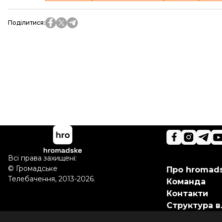
Поділитися
:
Всі права захищені:
©
Громадське
Про hromad
Телебачення
,
2013-2026.
Команда
Контакти
Структура в