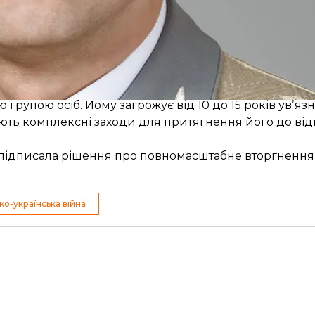
о координує постачання керованих авіабомб та балі
я окупанти використовують для масованих атак на ци
ст. 27, ч. 2 ст. 28, ч. 2 ст. 437 Кримінального кодекс
рупою осіб. Йому загрожує від 10 до 15 років увʼяз
ють комплексні заходи для притягнення його до від
а підписала рішення про повномасштабне вторгнення 
ко-українська війна