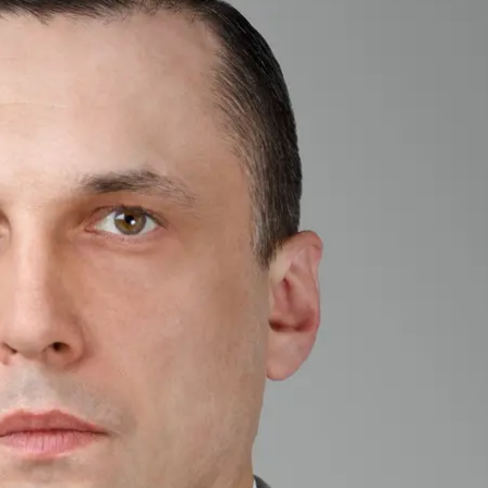
 міністра оборони рф Олексій Криворучко
Wikimedia Commons
ка міністра оборони рф Олексія Криворучка, який ві
їни.
часть у плануванні, підготовці та здійсненні повно
одить зброя та боєприпаси, які виробляють підприє
ці.