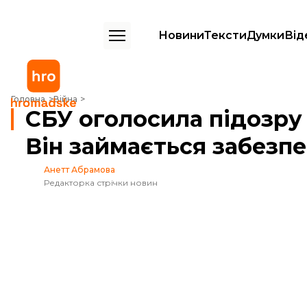
Новини
Тексти
Думки
Від
СБУ оголосила підозру заступнику міністра оборони рф. Він займа
Головна
Війна
СБУ оголосила підозру 
Він займається забезп
Анетт Абрамова
Редакторка стрічки новин