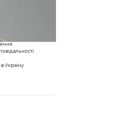
стичних ракет
вільну інфраструктуру
у України — ведення
нення.
повідальності.
в Україну