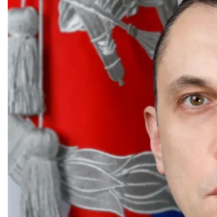
Заступник
Служба безпеки зібрала доказову базу на заступни
забезпечення російських військ у війні проти Укра
Про це
повідомила
пресслужба СБУ.
За даними слідства, російський посадовець брав у
вторгнення рф на територію України.
За його наказами до окупаційних угруповань надх
промислового комплексу рф, кажуть спецслужбов