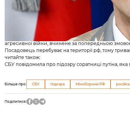
Також вдалося встановити, що Криворучко особист
«Іскандер» для російського війська. Це озброєнн
України.
Слідчі заочно оголосили Криворучку підозру за ч. 2 
агресивної війни, вчинене за попередньою змовою г
Посадовець перебуває на території рф, тому трива
читайте також:
СБУ повідомила про підозру соратниці путіна, як
Більше про
:
СБУ
підозра
Міноборони РФ
російсь
Поділитися
: