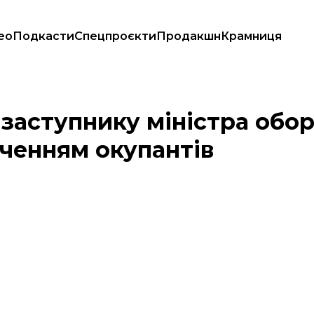
ео
Подкасти
Спецпроєкти
Продакшн
Крамниця
ється забезпеченням окупантів
заступнику міністра обо
еченням окупантів