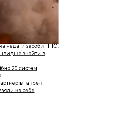
, залежно від
ів надати засоби ППО,
 швидше знайти в
ібно 25 систем
.
ртнерів та треті
взяли на себе