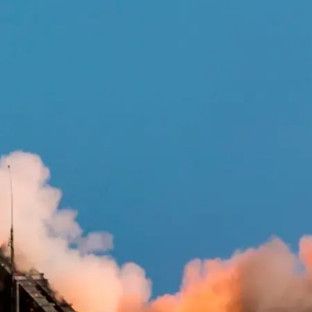
тема ППО Patriot. Ілюстративне фото
ian Apel/U.S. Department of Defense via AP
гої ракетної системи Patriot в Україні для посилен
азваних високопосадовців адміністрації глави держа
хвалив рішення минулого тижня після серії зустріч
нагальні потреби України в посиленні ППО і водноча
ахищала ротаційні сили американських військ, які по