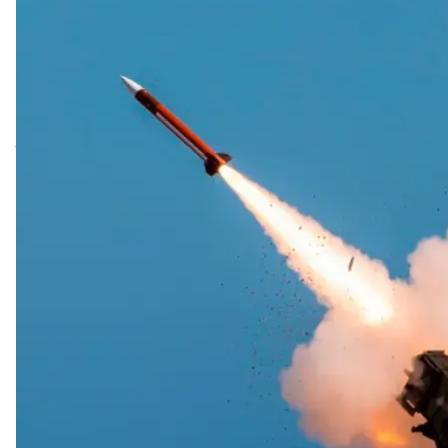
Сис
Sebast
Президент США Джо Байден схвалив розміщення дру
оборони.
Про це
пише
New York Times із посиланням на нен
Як стверджують співрозмовники видання, Байден у
та внутрішніх дебатів щодо того, як задовольнити 
загрозу боєготовність США.
Нова система Patriot надійде з Польщі, де вона з
Сполучених Штатів.