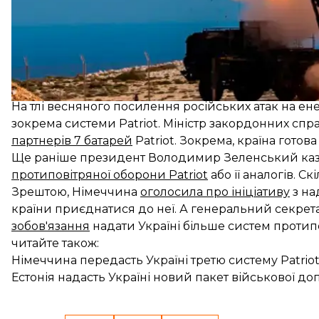
За словами посадовців США, систему можуть розгор
обслуговування або модифікацій, яких вона потреб
На тлі весняного посилення російських атак на е
зокрема системи Patriot. Міністр закордонних спр
партнерів 7 батарей
Patriot. Зокрема, країна готова
Ще раніше президент Володимир Зеленський каза
протиповітряної оборони Patriot
або її аналогів. С
Зрештою, Німеччина
оголосила про ініціативу
з на
країни приєднатися до неї. А генеральний секре
зобов'язання
надати Україні більше систем протип
читайте також:
Німеччина передасть Україні третю систему Patriot
Естонія надасть Україні новий пакет військової до