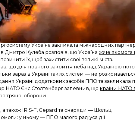
нути на передовій в Україні в найближчі кілька днів
ує.
ППО для України
нергосистему Україна закликала міжнародних партнер
ав Дмитро Кулеба розповів, що Україна
хоче якомога
 позичити їх, щоб захистити свої великі міста.
в, що для повного закриття неба над Україною
потр
кільки зараз в Україні таких систем — не розкривається
дання Україні додаткових засобів ППО та закликала па
тар НАТО Єнс Столтенберг запевнив, що
країни НАТО 
овітряної оборони.
, а також IRIS-T, Gepard та снаряди — Шольц
помоги: у ньому — ППО малого радіуса дії