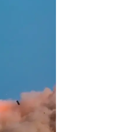
ня її протиповітряної
ви та військових.
ей на високому рівні
с не поставити під
вертатимуться до