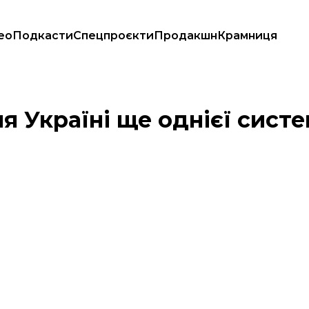
ео
Подкасти
Спецпроєкти
Продакшн
Крамниця
 Україні ще однієї систе