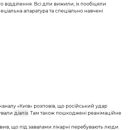
 відділення. Всі діти вижили, їх пообіцяли
пеціальна апаратура та спеціально навчені
каналу «Київ» розповів, що російський удар
мували
діаліз
. Там також пошкоджені реанімаційне
явив
, що під завалами лікарні перебувають люди.