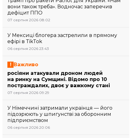
Трамп про ракети Patriot для України: «Нам
вони також треба». Водночас заперечив
дефіцит ППО
07 серпня 2026 08:02
У Мексиці блогера застрелили в прямому
ефірі в TikTok
06 серпня 2026 23:43
Важливо
росіяни атакували дроном людей
на ринку на Сумщині. Відомо про 10
постраждалих, двоє у важкому стані
07 серпня 2026 09:29
У Німеччині затримали українця — його
підозрюють у шпигунстві за оборонним
підприємством
06 серпня 2026 20:06