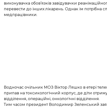
виконувачка обов’язків завідувачки реанімаційного
перевести до інших лікарень. Однак їм потрібна с
медпрацівники.
Водночас очільник МОЗ Віктор Ляшко в етері теле
припав на токсикологічний корпус, де діти отри
відділення, операційні, онкологічні відділення.
Тим часом президент Володимир Зеленський
за