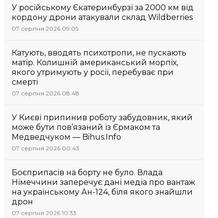
У російському Єкатеринбурзі за 2000 км від
кордону дрони атакували склад Wildberries
07 серпня 2026 09:05
Катують, вводять психотропи, не пускають
матір. Колишній американський морпіх,
якого утримують у росії, перебуває при
смерті
07 серпня 2026 08:48
У Києві припинив роботу забудовник, який
може бути пов’язаний із Єрмаком та
Медведчуком — Bihus.Info
07 серпня 2026 00:43
Боєприпасів на борту не було. Влада
Німеччини заперечує дані медіа про вантаж
на українському Ан-124, біля якого знайшли
дрон
07 серпня 2026 10:33