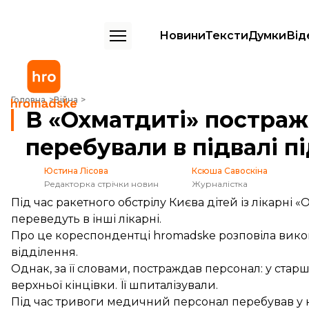
Новини
Тексти
Думки
Від
В «Охматдиті» постраждав персонал. Усі діти перебували в підвалі п
Головна
Війна
В «Охматдиті» постражд
перебували в підвалі пі
Юстина Лісова
Ксюша Савоскіна
Редакторка стрічки новин
Журналістка
Під час ракетного обстрілу Києва дітей із лікарні 
переведуть в інші лікарні.
Про це кореспондентці hromadske розповіла викон
відділення.
Однак, за її словами, постраждав персонал: у ста
верхньої кінцівки. Її шпиталізували.
Під час тривоги медичний персонал перебував у к