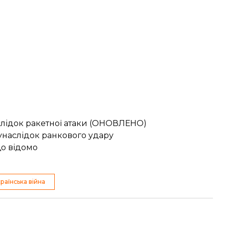
аслідок ракетної атаки (ОНОВЛЕНО)
унаслідок ранкового удару
що відомо
раїнська війна