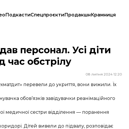
ео
Подкасти
Спецпроєкти
Продакшн
Крамниця
ід час обстрілу
ав персонал. Усі діти
д час обстрілу
08 липня 2024 12:20
«Охматдит» перевели до укриття, вони вижили. Їх
увачка обов’язків завідувачки реанімаційного
ршої медичної сестри відділення — поранення
оридорі. Дітей вивели до підвалу, розповідає