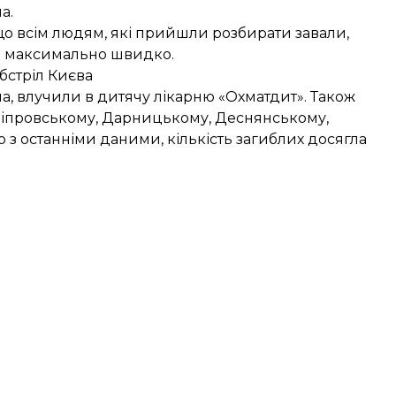
а.
що всім людям, які прийшли розбирати завали,
и максимально швидко.
бстріл Києва
ма, влучили в дитячу лікарню «Охматдит». Також
Дніпровському, Дарницькому, Деснянському,
о з останніми даними, кількість загиблих досягла