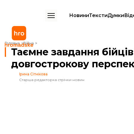
Новини
Тексти
Думки
Від
Таємне завдання бійців ГУР на Тендрівській косі — на довгостроков
Головна
Війна
Таємне завдання бійців
довгострокову перспе
Ірина Сітнікова
Старша редакторка стрічки новин