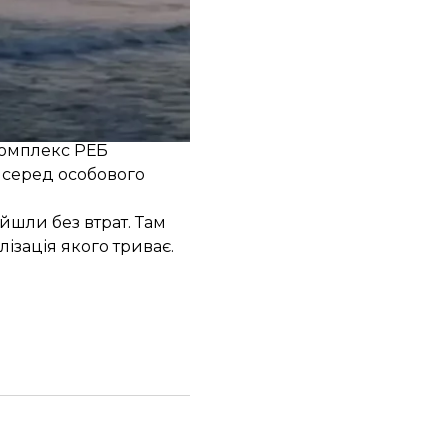
жної агентурної
мі контролю за морем.
повернення «вишок
асті.
комплекс РЕБ
т серед особового
йшли без втрат. Там
ізація якого триває.