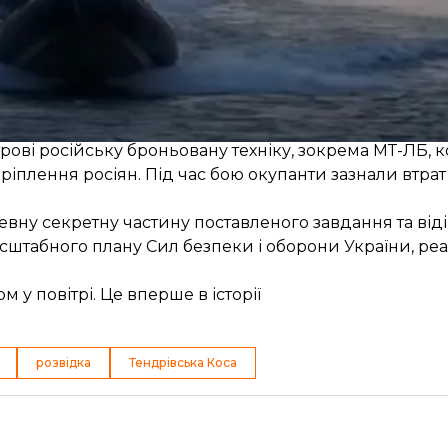
опередньої розвідки, що свідчить про наявність поту
ожливість знати, де є сліпі плями
в російській систе
ійний вплив. Зокрема, він порівняв її з операцією з
Що за операція?
трів Тендрівська коса
, що біля берегів Херсонської обл
ові російську броньовану техніку, зокрема МТ-ЛБ, 
ріплення росіян. Під час бою окупанти зазнали втра
вну секретну частину поставленого завдання та віді
штабного плану Сил безпеки і оборони України, реал
 у повітрі. Це вперше в історії
розвідка
Тендрівська Коса