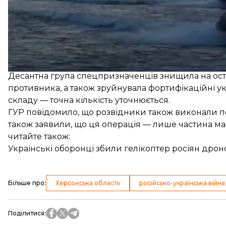
Він додав, що такі операції вимагають ретельної п
мережі України в Криму. За його словами, це дає м
На думку Тимочко, ця операція також має інформац
Бойка» в Чорному морі
під контроль України.
Українські розвідники вночі здійснили наліт на ос
Десантна група спецпризначенців знищила на остр
противника, а також зруйнувала фортифікаційні ук
складу — точна кількість уточнюється.
ГУР повідомило, що розвідники також виконали пе
також заявили, що ця операція — лише частина мас
читайте також:
Українські оборонці збили гелікоптер росіян дроном
Більше про
:
Херсонська область
російсько-українська війна
Поділитися
: