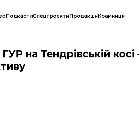
ео
Подкасти
Спецпроєкти
Продакшн
Крамниця
у перспективу
 ГУР на Тендрівській косі
ктиву