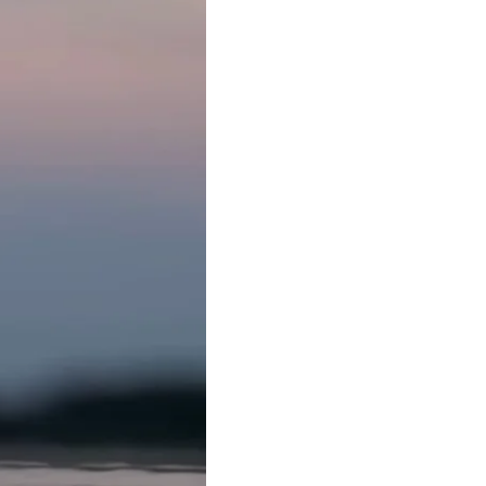
у, «мало б дати
і новини».
.
ік тому. Це пов'язано