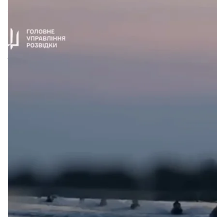
Таємне завдання, яке виконали бійці Головного упр
довгострокову перспективу».
Про це сказав голова Ради резервістів Сухопутних
«Завдання, які покладалися на бійців, мали б дати
Тимочко зазначив, що росіяни зараз не настільки 
з ударами по системах ППО, ударами по аеродрома