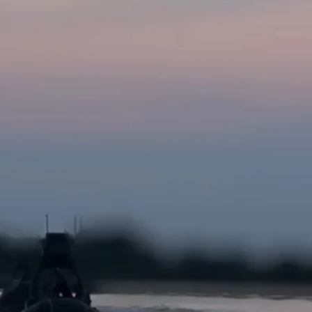
ГУР МОУ / Скриншот
авління розвідки під час нальоту на Тендрівську кос
 військ ЗСУ Іван Тимочко в етері телемаратону «Єдин
 довгостроковий результат, перспективу»
, — сказав він
добре контролюють Чорне море, як могли це робити р
х та по російських військових кораблях.