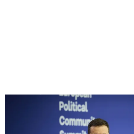
Президент України В
Офіс пре
Рішення про початок переговорів із росією має 
Зеленський, але США готові його підтримати в ць
умови, на які погодиться Зеленський.