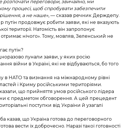
е розпочати переговори, звичайно, ми
-якому процесі, щоб спробувати забезпечити
 рішення, а не наше»
, — сказав речник Держдепу.
р путін продовжує робити заяви, які не вказують
ої території. Натомість він запропонує
е отримає нічого». Тому, мовляв, Зеленський не
гає путін?
дноразово лунали заяви, у яких росію
я війни в Україні, які не відбуваються, бо того
пу в НАТО
та визнання на міжнародному рівні
областей і Криму російськими територіями.
казали, що прийняття умов російського лідера
раїни є предметом обговорення. А цей прецедент
торіальні поступки від України й узагалі
а казав, що Україна
готова до переговорного
отова вести їх доброчесно. Наразі такої готовності