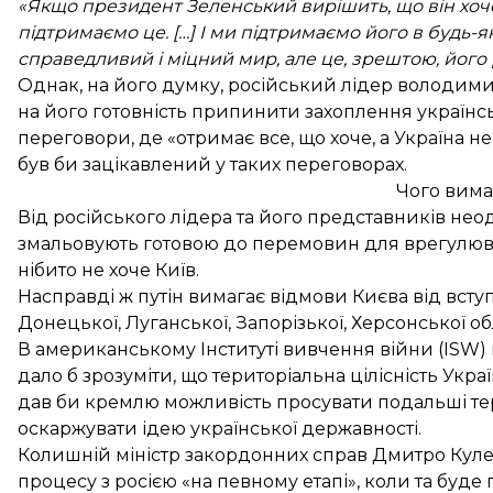
«Якщо президент Зеленський вирішить, що він хоч
підтримаємо це. […] І ми підтримаємо його в будь
справедливий і міцний мир, але це, зрештою, його
Однак, на його думку, російський лідер володими
на його готовність припинити захоплення українськ
переговори, де «отримає все, що хоче, а Україна н
був би зацікавлений у таких переговорах.
Чого вима
Від російського лідера та його представників нео
змальовують готовою до перемовин для врегулюванн
нібито не хоче Київ.
Насправді ж путін
вимагає відмови Києва від всту
Донецької, Луганської, Запорізької, Херсонської 
В американському Інституті вивчення війни (ISW) 
дало б зрозуміти, що територіальна цілісність Ук
дав би кремлю можливість просувати подальші тери
оскаржувати ідею української державності
.
Колишній міністр закордонних справ Дмитро Кулеб
процесу з росією
«на певному етапі», коли та буде г