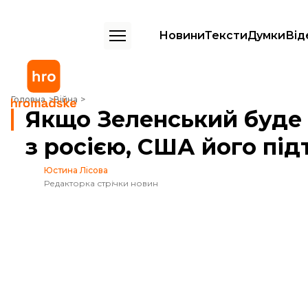
Новини
Тексти
Думки
Від
Якщо Зеленський буде готовий до переговорів з росією, США йог
Головна
Війна
Якщо Зеленський буде 
з росією, США його п
Юстина Лісова
Редакторка стрічки новин