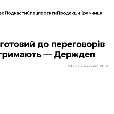
ео
Подкасти
Спецпроєкти
Продакшн
Крамниця
о підтримають — Держдеп
готовий до переговорів
ідтримають — Держдеп
08 листопада 2024 08:10