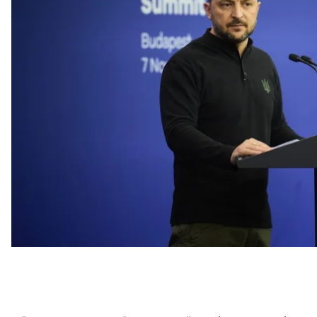
Про це речник Державного департаменту США М
Так він відповів на запитання, чи сприяла б адмі
переговорам на тлі заяв новообраного президента 
години.
Міллер сказав, що давня політика адміністрації Б
переговорів ухвалює український президент. Адже 
повинні його підштовхувати».