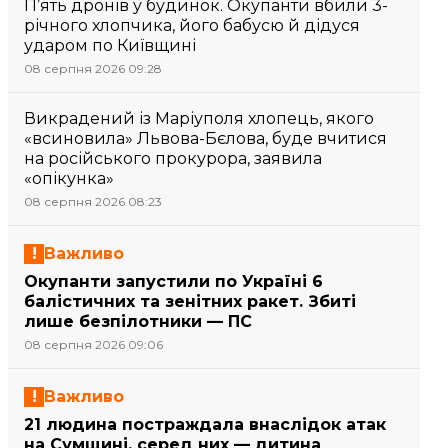
П’ять дронів у будинок. Окупанти вбили 3-
річного хлопчика, його бабусю й дідуся
ударом по Київщині
08 серпня 2026 09:28
Викрадений із Маріуполя хлопець, якого
«всиновила» Львова-Бєлова, буде вчитися
на російського прокурора, заявила
«опікунка»
08 серпня 2026 08:23
Важливо
Окупанти запустили по Україні 6
балістичних та зенітних ракет. Збиті
лише безпілотники — ПС
08 серпня 2026 09:06
Важливо
21 людина постраждала внаслідок атак
на Сумщині, серед них — дитина