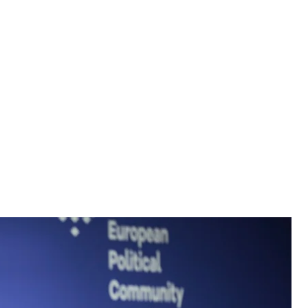
олодимир Зеленський
зидента
ухвалювати президент України Володимир
ому. Водночас росія поки не може запропонувати