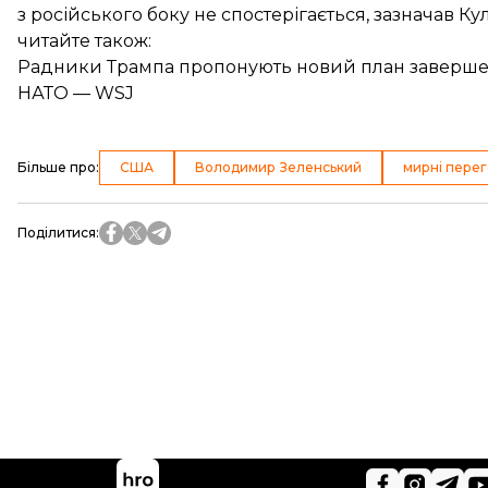
з російського боку не спостерігається, зазначав Ку
читайте також:
Радники Трампа пропонують новий план завершення
НАТО — WSJ
Більше про
:
США
Володимир Зеленський
мирні пере
Поділитися
: