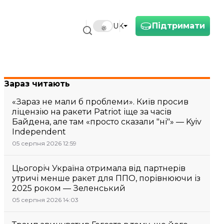
Підтримати
UK
Зараз читають
«Зараз не мали б проблеми». Київ просив
ліцензію на ракети Patriot іще за часів
Байдена, але там «просто сказали "ні"» — Kyiv
Independent
05 серпня 2026 12:59
Цьогоріч Україна отримала від партнерів
утричі менше ракет для ППО, порівнюючи із
2025 роком — Зеленський
05 серпня 2026 14:03