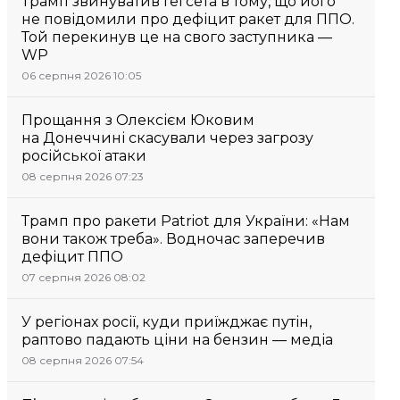
Трамп звинуватив Гегсета в тому, що його
не повідомили про дефіцит ракет для ППО.
Той перекинув це на свого заступника —
WP
06 серпня 2026 10:05
Прощання з Олексієм Юковим
на Донеччині скасували через загрозу
російської атаки
08 серпня 2026 07:23
Трамп про ракети Patriot для України: «Нам
вони також треба». Водночас заперечив
дефіцит ППО
07 серпня 2026 08:02
У регіонах росії, куди приїжджає путін,
раптово падають ціни на бензин — медіа
08 серпня 2026 07:54