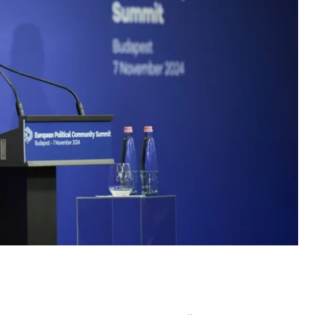
етью Міллер
сказав
на брифінгу.
ністрація чинного президента Джо Байдена
Дональда Трампа закінчити війну в Україні за 24
айдена передбачає, що рішення про початок
це не те, до чого США «або будь-яка інша країна