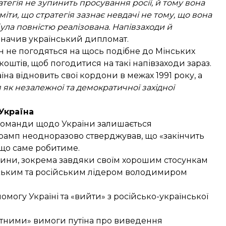
егія не зупинить просування росії, й тому вона
іти, що стратегія зазнає невдачі не тому, що вона
ула повністю реалізована. Напівзаходи й
азначив український дипломат.
ін не погодяться на щось подібне до Мінських
коштів, щоб погодитися на такі напівзаходи зараз.
аїна відновить свої кордони в межах 1991 року, а
 як незалежної та демократичної західної
 Україна
 команди щодо України залишається
Трамп неодноразово стверджував, що «закінчить
 що саме робитиме.
дини, зокрема завдяки своїм хорошим стосункам
ьким та російським лідером володимиром
омогу Україні
та «вийти» з російсько-української
ятними» вимоги путіна про виведення