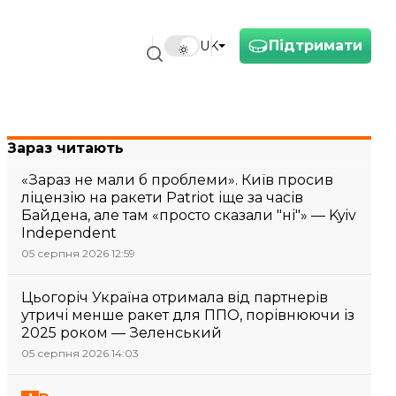
Підтримати
UK
Зараз читають
«Зараз не мали б проблеми». Київ просив
ліцензію на ракети Patriot іще за часів
Байдена, але там «просто сказали "ні"» — Kyiv
Independent
05 серпня 2026 12:59
Цьогоріч Україна отримала від партнерів
утричі менше ракет для ППО, порівнюючи із
2025 роком — Зеленський
05 серпня 2026 14:03