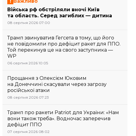
Важливо
Війська рф обстріляли вночі Київ
та область. Серед загиблих — дитина
08 серпня 2026 07:00
Трамп звинуватив Гегсета в тому, що його
не повідомили про дефіцит ракет для ППО.
Той перекинув це на свого заступника —
WP
06 серпня 2026 10:05
Прощання з Олексієм Юковим
на Донеччині скасували через загрозу
російської атаки
08 серпня 2026 07:23
Трамп про ракети Patriot для України: «Нам
вони також треба». Водночас заперечив
дефіцит ППО
07 серпня 2026 08:02