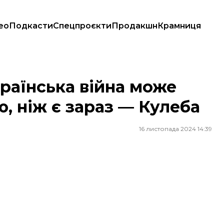
ео
Подкасти
Спецпроєкти
Продакшн
Крамниця
, ніж є зараз — Кулеба
раїнська війна може
, ніж є зараз — Кулеба
16 листопада 2024 14:39