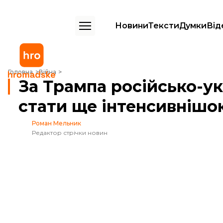
Новини
Тексти
Думки
Від
За Трампа російсько-українська війна може стати ще інтенсивнішою
Головна
Війна
За Трампа російсько-ук
стати ще інтенсивнішою
Роман Мельник
Редактор стрічки новин