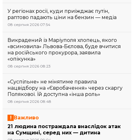
У регіонах росії, куди приїжджає путін,
раптово падають ціни на бензин — медіа
08 серпня 2026 07:54
Викрадений із Маріуполя хлопець, якого
«всиновила» Львова-Бєлова, буде вчитися
на російського прокурора, заявила
«опікунка»
08 серпня 2026 08:23
«Суспільне» не мінятиме правила
нацвідбору на «Євробачення» через скаргу
Полякової. Їй доступна «інша роль»
08 серпня 2026 08:48
Важливо
21 людина постраждала внаслідок атак
на Сумщині, серед них — дитина
08 серпня 2026 09:04