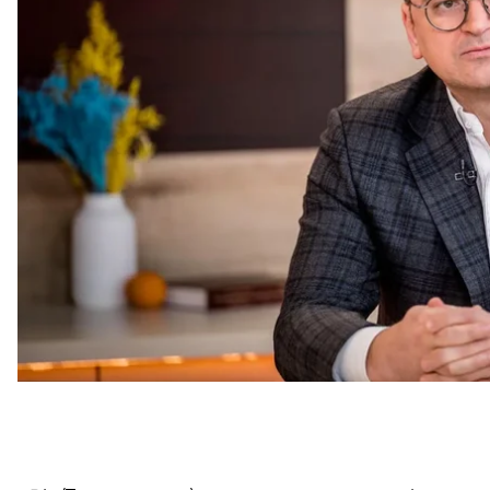
За словами Кулеби, низка західних лідерів у 2016-
поступитися на користь росії заради досягнення м
«ми повертаємося до тих самих питань»
.
На думку ексглави українського МЗС, Трамп не мо
він повинен показати всьому світу, що
«його план 
Байдена»
. Також він вважає, що Трамп не може пр
змусить його мати слабкий вигляд у короткострок