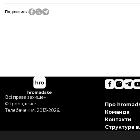
Поділитися
:
Всі права захищені:
©
Громадське
Про hromad
Телебачення
,
2013-2026.
Команда
Контакти
Структура в