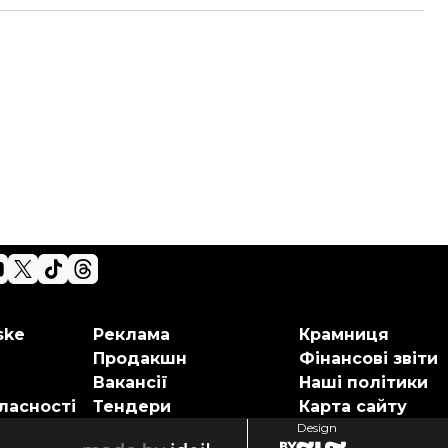
ske
Реклама
Крамниця
Продакшн
Фінансові звіти
Вакансії
Наші політики
ласності
Тендери
Карта сайту
Design