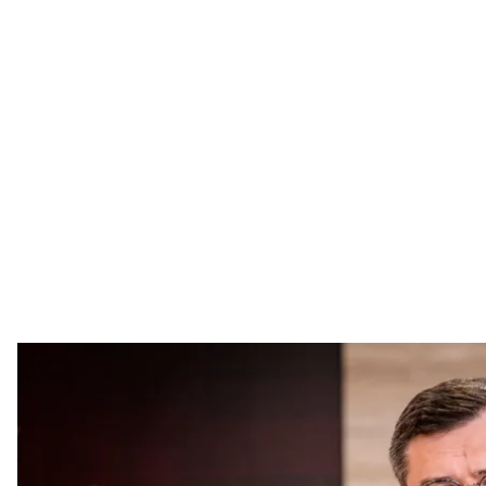
Дмитро 
Дмитро Кулеб
Колишній міністр закордонних справ України Дми
Дональда Трампа війна росії проти України може 
Таку думку він
висловив
у своїй колонці для Econo