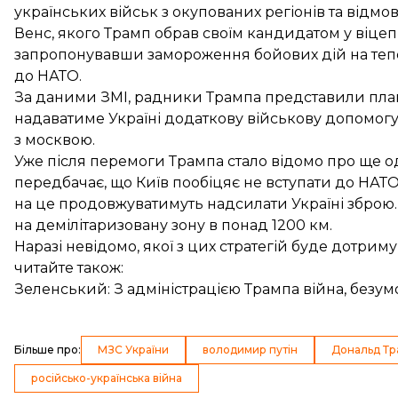
українських військ з окупованих регіонів та відмо
Венс, якого Трамп обрав своїм кандидатом у віце
запропонувавши замороження бойових дій на тепері
до НАТО.
За даними ЗМІ, радники Трампа представили план,
надаватиме Україні додаткову військову допомогу
з москвою
.
Уже після перемоги Трампа стало відомо про ще о
передбачає, що Київ пообіцяє
не вступати до НАТ
на це продовжуватимуть надсилати Україні зброю. 
на демілітаризовану зону в понад 1200 км.
Наразі невідомо, якої з цих стратегій буде дотриму
читайте також:
Зеленський: З адміністрацією Трампа війна, без
Більше про
:
МЗС України
володимир путін
Дональд Тр
російсько-українська війна