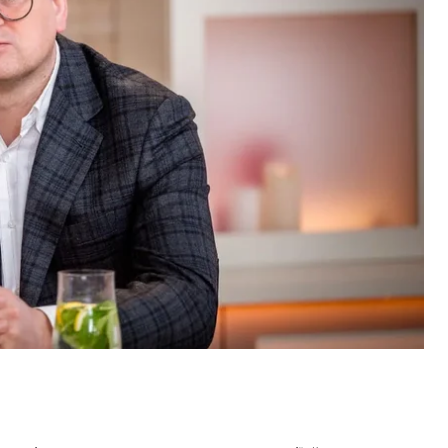
2022 роках запитували його, чим Україна готова
иру, і зараз, після переобрання Дональда Трампа,
же дозволити собі мати слабкий вигляд, а також
— хай яким він є — набагато кращий за план Джо
осто
«кинути Україну під автобус»
, оскільки це
овій перспективі.