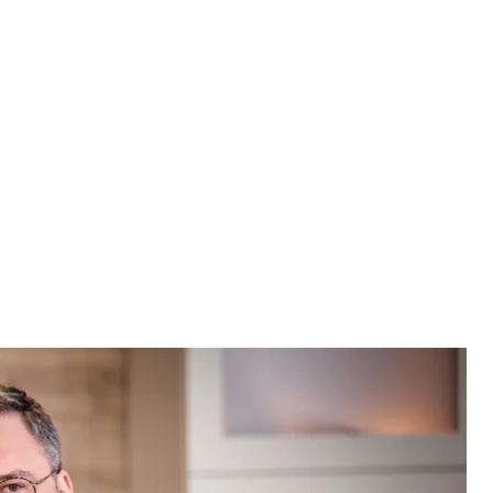
Кулеба
а / Facebook
тро Кулеба заявив, що з обранням у США
лише посилитися.
mist.