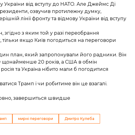
ву України від вступу до НАТО. Але Джеймс Ді
президенти,
озвучив протилежну думку
,
шній лінії фронту та відмову України від вступу
 згідно з яким той у разі переобрання
, тільки якщо Київ
погодиться на переговори
дин план, який запропонували його радники. Він
О щонайменше 20 років
, а США в обмін
росія та Україна нібито мали б погодитися
ватися Трамп і чи робитиме він це взагалі.
умовно, завершиться швидше
амп
мирні переговори
Дмитро Кулеба