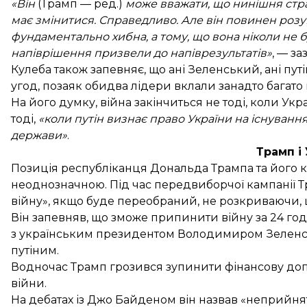
«Він
(Трамп — ред.)
може вважати, що нинішня страт
має змінитися. Справедливо. Але він повинен розум
фундаментально хибна, а тому, що вона ніколи не б
напіврішення призвели до напіврезультатів»
, — з
Кулеба також запевняє, що ані Зеленський, ані пут
угод, позаяк обидва лідери вклали занадто багато 
На його думку, війна закінчиться не тоді, коли Укр
тоді,
«коли путін визнає право України на існування
держави»
.
Трамп і
Позиція республіканця Дональда Трампа та його
неоднозначною. Під час передвиборчої кампанії 
війну», якщо буде переобраний, не розкриваючи,
Він запевняв, що зможе припинити війну за 24 го
з українським президентом Володимиром Зеленс
путіним.
Водночас Трамп грозився
зупинити фінансову доп
війни.
На дебатах із Джо Байденом він назвав «неприйн