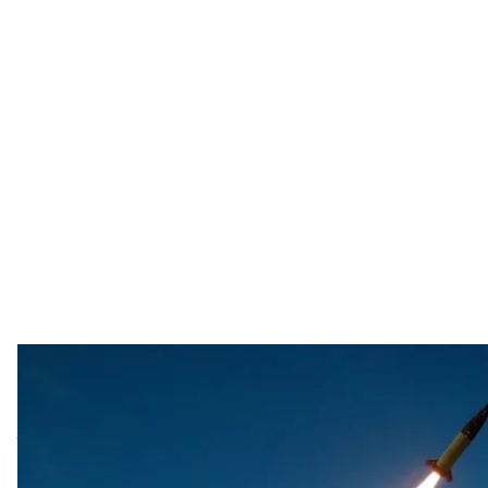
Далекобійні р
АР / John
У Сполучених Штатах підтвердили, що Україна вже
території росії.
Про це
заявив
радник Білого дому з комунікацій у