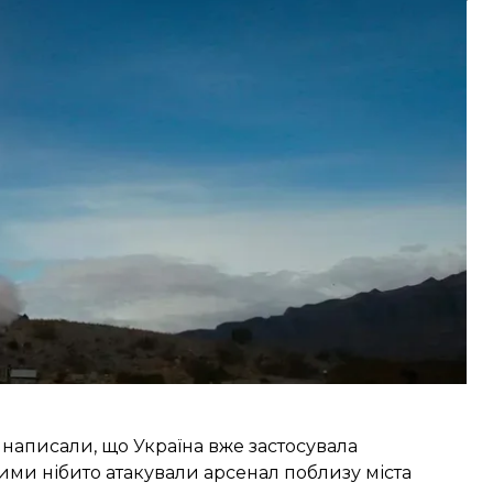
товувати ATACMS для самозахисту в разі негайної
 в районі Курської області»,
— наголосив він.
 вказівки Києву, що вони можуть
 цілей». Посадовець зауважив, що залишить
ають.
а написали, що
Україна вже застосувала
Ними нібито атакували арсенал поблизу міста