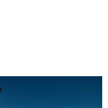
акети ATACMS
 Hamilton
 застосовує далекобійні ракети ATACAMS на
 сфері нацбезпеки Джон Кірбі під час брифінгу.