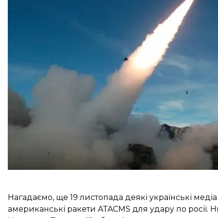
«Вони
(українські військові — ред.)
можуть викорис
необхідності, і зараз, зрозуміло, що це відбувається
Кірбі додав, що Вашингтон змінив настанови й дав
використовувати ракети для ураження «цих типів
українцям змогу коментувати, що саме вони враж
Нагадаємо, ще 19 листопада деякі українські меді
американські ракети ATACMS
для удару по росії. 