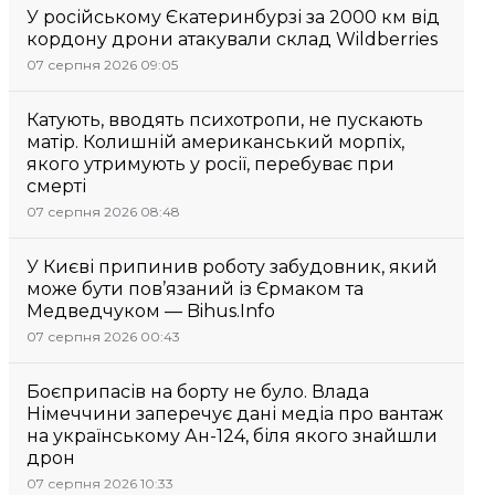
У російському Єкатеринбурзі за 2000 км від
кордону дрони атакували склад Wildberries
07 серпня 2026 09:05
Катують, вводять психотропи, не пускають
матір. Колишній американський морпіх,
якого утримують у росії, перебуває при
смерті
07 серпня 2026 08:48
У Києві припинив роботу забудовник, який
може бути пов’язаний із Єрмаком та
Медведчуком — Bihus.Info
07 серпня 2026 00:43
Боєприпасів на борту не було. Влада
Німеччини заперечує дані медіа про вантаж
на українському Ан-124, біля якого знайшли
дрон
07 серпня 2026 10:33