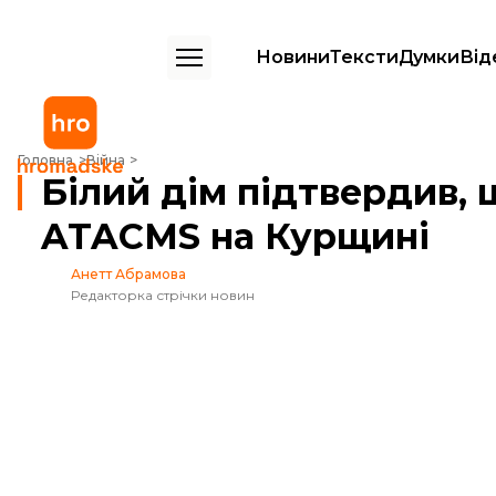
Новини
Тексти
Думки
Від
Білий дім підтвердив, що Україна застосувала ATACMS на Курщині
Головна
Війна
Білий дім підтвердив, 
ATACMS на Курщині
Анетт Абрамова
Редакторка стрічки новин