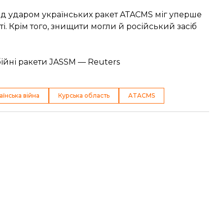
під ударом українських ракет ATACMS
міг уперше
ті
. Крім того, знищити могли й російський засіб
ійні ракети JASSM — Reuters
аїнська війна
Курська область
ATACMS