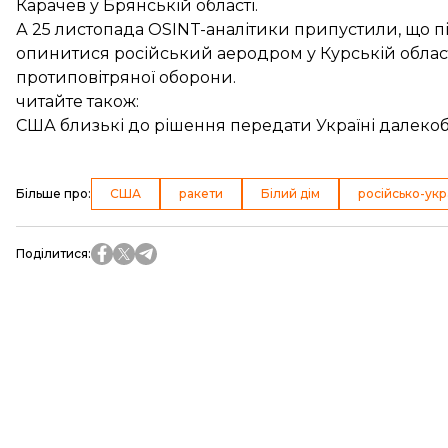
Карачев у Брянській області.
А 25 листопада OSINT-аналітики припустили, що 
опинитися російський аеродром у Курській облас
протиповітряної оборони.
читайте також:
США близькі до рішення передати Україні далекоб
Більше про
:
США
ракети
Білий дім
російсько-укр
Поділитися
: