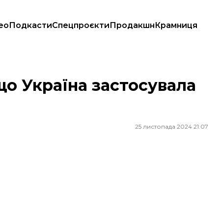
ео
Подкасти
Спецпроєкти
Продакшн
Крамниця
що Україна застосувала
25 листопада 2024 21:07