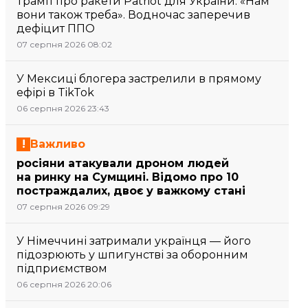
Трамп про ракети Patriot для України: «Нам
вони також треба». Водночас заперечив
дефіцит ППО
07 серпня 2026 08:02
У Мексиці блогера застрелили в прямому
ефірі в TikTok
06 серпня 2026 23:43
Важливо
росіяни атакували дроном людей
на ринку на Сумщині. Відомо про 10
постраждалих, двоє у важкому стані
07 серпня 2026 09:29
У Німеччині затримали українця — його
підозрюють у шпигунстві за оборонним
підприємством
06 серпня 2026 20:06