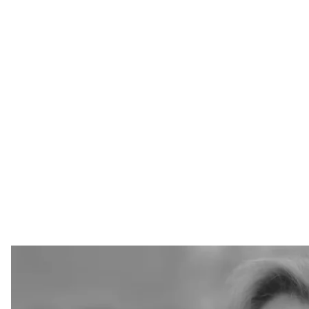
Ігор, що втратив жі
Скриншот 
Під час удару по Кривому Рогу чоловік втратив сво
окупованому Херсоні у 2022 році.