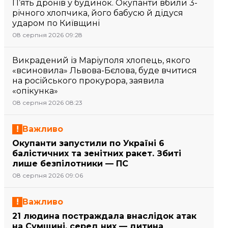
П’ять дронів у будинок. Окупанти вбили 3-
річного хлопчика, його бабусю й дідуся
ударом по Київщині
08 серпня 2026 09:28
Викрадений із Маріуполя хлопець, якого
«всиновила» Львова-Бєлова, буде вчитися
на російського прокурора, заявила
«опікунка»
08 серпня 2026 08:23
Важливо
Окупанти запустили по Україні 6
балістичних та зенітних ракет. Збиті
лише безпілотники — ПС
08 серпня 2026 09:06
Важливо
21 людина постраждала внаслідок атак
на Сумщині, серед них — дитина