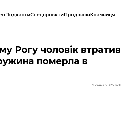
ео
Подкасти
Спецпроєкти
Продакшн
Крамниця
а дружина померла в Херсоні
му Рогу чоловік втратив
ружина померла в
17 січня 2025 14:11