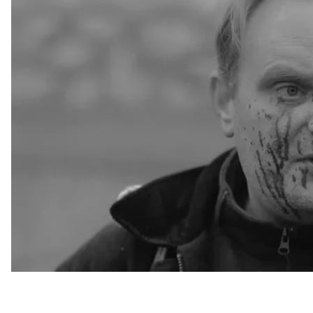
Про це Ігор
розповів
в коментарі місцевому виданн
«Троє дітей важко пережили смерть рідної матері, 
людину», —
розповідає медіа.