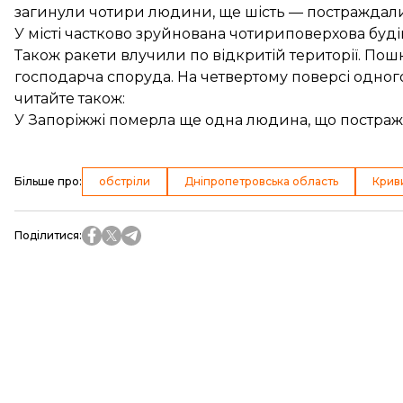
загинули чотири людини, ще шість — постраждали
У місті частково зруйнована чотириповерхова буді
Також ракети влучили по відкритій території. Пош
господарча споруда. На четвертому поверсі одног
читайте також:
У Запоріжжі померла ще одна людина, що постражд
Більше про
:
обстріли
Дніпропетровська область
Криви
Поділитися
: