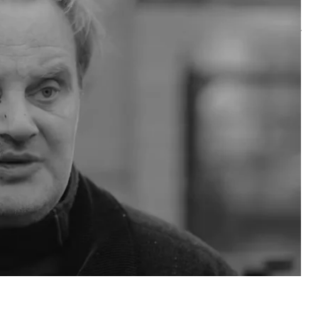
ю «Свої».
декілька годин тому вони втратили ще одну дорогу