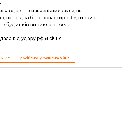
.
вля одного з навчальних закладів.
коджені два багатоквартирні будинки та
о з будинків виникла пожежа.
ала від удару рф 8 січня
й Ріг
російсько-українська війна