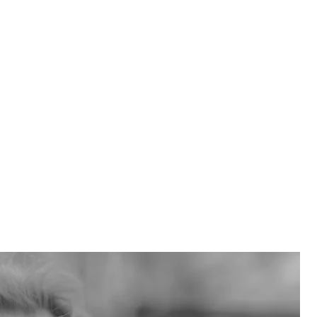
нку у Кривому Розі
/ «Свої»
ю другу жінку. Першу кохану він поховав в