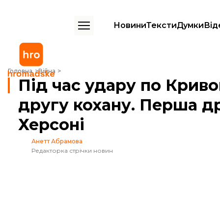
Новини
Тексти
Думки
Від
Під час удару по Кривому Рогу чоловік втратив другу кохану. Перш
Головна
Війна
Під час удару по Криво
другу кохану. Перша д
Херсоні
Анетт Абрамова
Редакторка стрічки новин