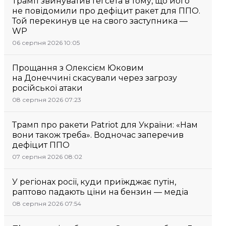
Трамп звинуватив Гегсета в тому, що його
не повідомили про дефіцит ракет для ППО.
Той перекинув це на свого заступника —
WP
06 серпня 2026 10:05
Прощання з Олексієм Юковим
на Донеччині скасували через загрозу
російської атаки
08 серпня 2026 07:23
Трамп про ракети Patriot для України: «Нам
вони також треба». Водночас заперечив
дефіцит ППО
07 серпня 2026 08:02
У регіонах росії, куди приїжджає путін,
раптово падають ціни на бензин — медіа
08 серпня 2026 07:54