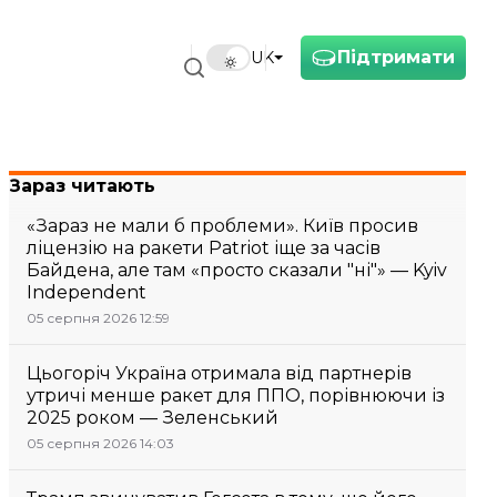
Підтримати
UK
Зараз читають
«Зараз не мали б проблеми». Київ просив
ліцензію на ракети Patriot іще за часів
Байдена, але там «просто сказали "ні"» — Kyiv
Independent
05 серпня 2026 12:59
Цьогоріч Україна отримала від партнерів
утричі менше ракет для ППО, порівнюючи із
2025 роком — Зеленський
05 серпня 2026 14:03