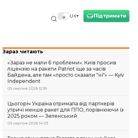
Підтримати
UK
Зараз читають
«Зараз не мали б проблеми». Київ просив
ліцензію на ракети Patriot іще за часів
Байдена, але там «просто сказали "ні"» — Kyiv
Independent
05 серпня 2026 12:59
Цьогоріч Україна отримала від партнерів
утричі менше ракет для ППО, порівнюючи із
2025 роком — Зеленський
05 серпня 2026 14:03