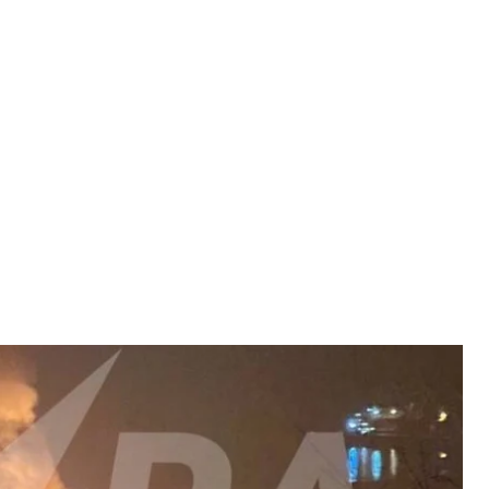
, 14 березня 2025 року
TRA
ухи чули в Москві, а в Туапсе Краснодарського
 краю
Веніамін Кондратьєв
, очільник Москви