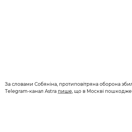
За словами Собяніна, протиповітряна оборона збил
Telegram-канал Astra
пише
, що в Москві пошкодж