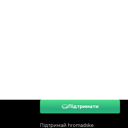
Підтримати
Підтримай hromadske.