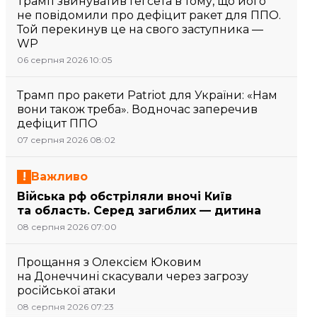
Трамп звинуватив Гегсета в тому, що його
не повідомили про дефіцит ракет для ППО.
Той перекинув це на свого заступника —
WP
06 серпня 2026 10:05
Трамп про ракети Patriot для України: «Нам
вони також треба». Водночас заперечив
дефіцит ППО
07 серпня 2026 08:02
Важливо
Війська рф обстріляли вночі Київ
та область. Серед загиблих — дитина
08 серпня 2026 07:00
Прощання з Олексієм Юковим
на Донеччині скасували через загрозу
російської атаки
08 серпня 2026 07:23