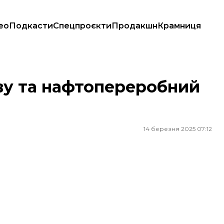
ео
Подкасти
Спецпроєкти
Продакшн
Крамниця
ву та нафтопереробний
14 березня 2025 07:12