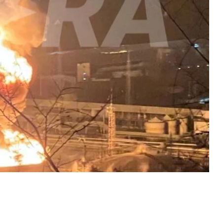
дрій Воробйов
та російські Telegram-канали.
рівся один із резервуарів із бензином. Пожежа
еративні служби. Попередньо, минулося без