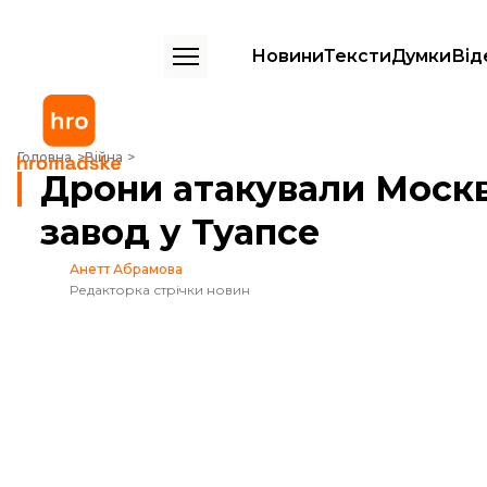
Новини
Тексти
Думки
Від
Дрони атакували Москву та нафтопереробний завод у Туапсе
Головна
Війна
Дрони атакували Моск
завод у Туапсе
Анетт Абрамова
Редакторка стрічки новин