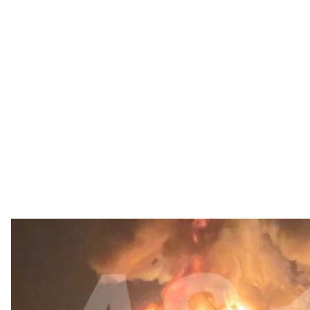
Пожежа на НПЗ у Туапсе
AS
росію в ніч проти 14 березня атакували дрони. Виб
краю загорівся нафтопереробний завод.
Про це повідомили губернатор Краснодарського