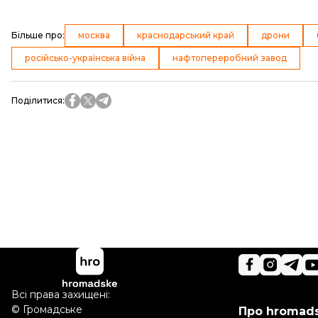
Більше про
:
москва
краснодарський край
дрони
російсько-українська війна
нафтопереробний завод
Поділитися
:
Всі права захищені:
©
Громадське
Про hromad