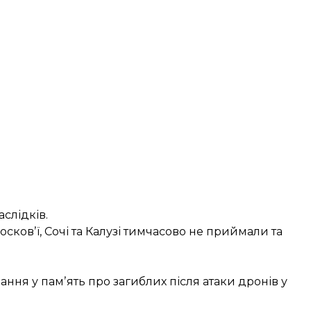
слідків.
осковʼї, Сочі та Калузі тимчасово не приймали та
ння у памʼять про загиблих після атаки дронів у