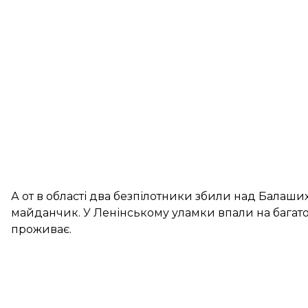
А от в області два безпілотники збили над Балаш
майданчик. У Ленінському уламки впали на багато
проживає.