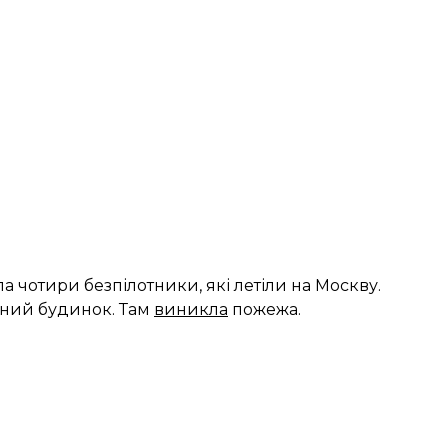
а чотири безпілотники, які летіли на Москву.
ений будинок. Там
виникла
пожежа.