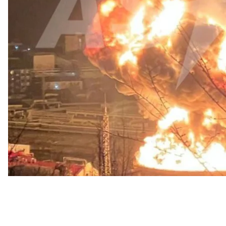
Сергій Собянін
, губернатор Московської області
Ан
У Туапсе під атакою опинився нафтокомплекс: заго
охопила понад 1 тисячу м², працюють екстрені оп
постраждалих.