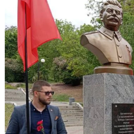
Пам'ятник Йос
російські окупанти до Дня перемоги встановили па
Про це написали місцеві ресурси, а також Комуніс
На памʼятнику є табличка з підписом:
«Організатор
фашистськими загарбниками, генералісимусу Радян