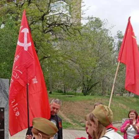
ипу Сталіну в окупованому росією Мелітополі
Комуністична партія рф
мʼятник Йосипу Сталіну в захопленому Мелітополі За
тична партія рф.
у та натхненнику перемоги радянського народу над 
ського Союзу Йосипу Віссаріоновичу Сталіну від вд