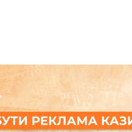
центрі Відня. Туди прийшли протестувати українці
опаганда
окуповані території
Запорізька область
Меліт