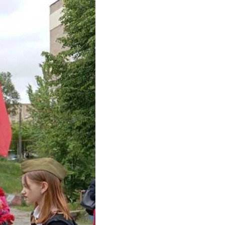
порізької області.
німецько-
ячних нащадків».