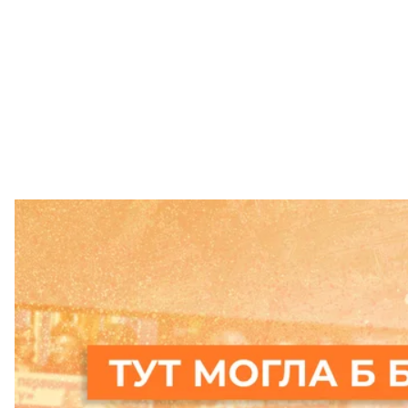
Підтримати
читайте також:
росіяни дали концерт «Пісні перемоги» в самому 
Більше про
:
пропаганда
День перемоги
російська пр
російсько-українська війна