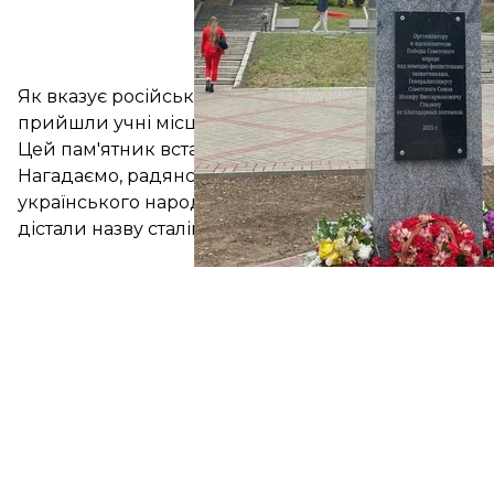
Як вказує російська партія, на відкритті виступив
прийшли учні місцевої школи, які поклали квіти д
Цей пам'ятник встановили після погодження предст
Нагадаємо, радянська влада на чолі з диктатором
українського народу, що забрав життя мільйонів л
дістали назву сталінізм.