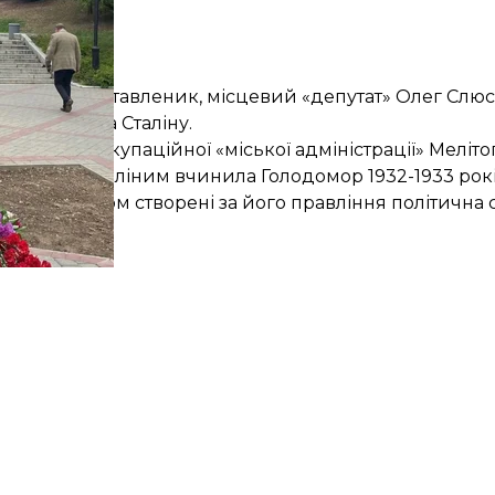
 російський ставленик, місцевий «депутат» Олег Слюс
о памʼятника Сталіну.
авників окупаційної «міської адміністрації» Меліто
 Йосипом Сталіним вчинила Голодомор 1932-1933 ро
юдей. Загалом створені за його правління політична 