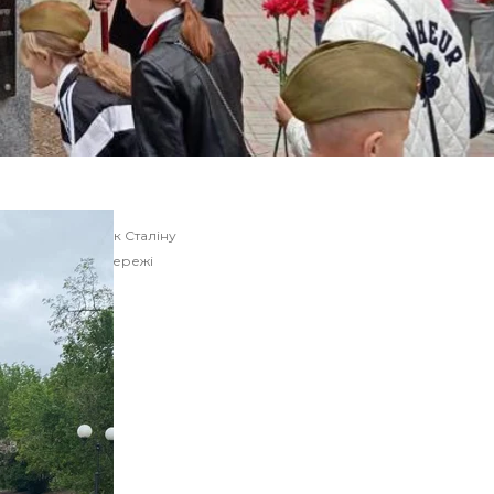
Пам’ятник Сталіну
Соцмережі