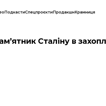
ео
Подкасти
Спецпроєкти
Продакшн
Крамниця
амʼятник Сталіну в захоп