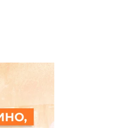
ополь
йосип сталін