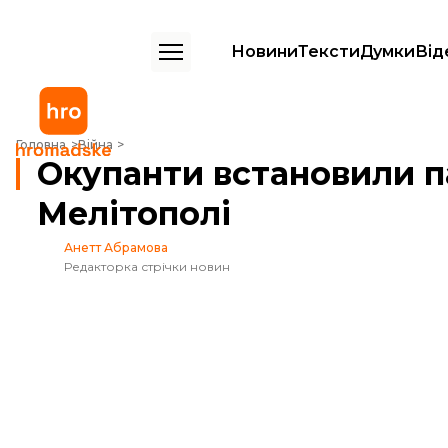
Новини
Тексти
Думки
Від
Окупанти встановили памʼятник Сталіну в захопленому Мелітополі
Головна
Війна
Окупанти встановили п
Мелітополі
Анетт Абрамова
Редакторка стрічки новин