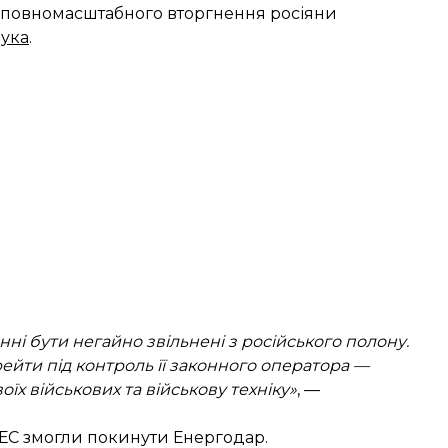
ку повномасштабного вторгнення росіяни
рука
.
ні бути негайно звільнені з російського полону.
ейти під контроль її законного оператора —
оїх військових та військову техніку»
, —
АЕС змогли покинути Енергодар.