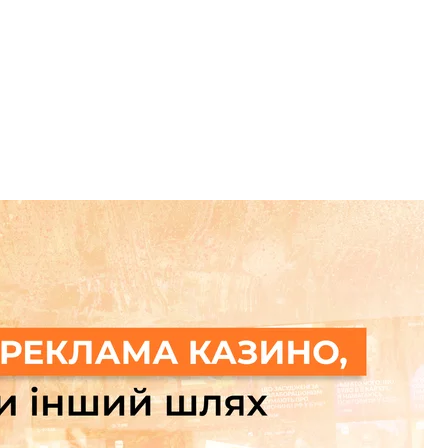
 Через що проходили і проходять працівники
сійсько-українська війна
Енергодар
Запорізька АЕС