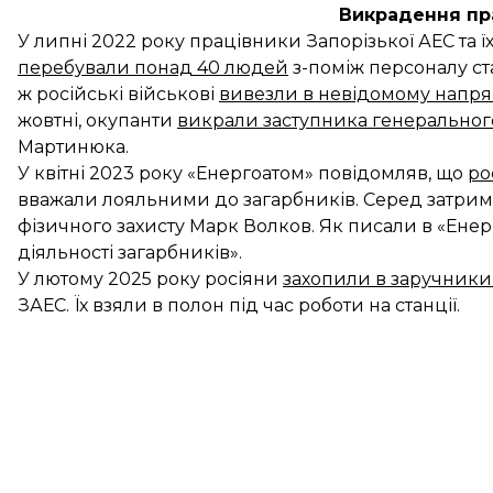
Викрадення пр
У липні 2022 року працівники Запорізької АЕС та ї
перебували понад 40 людей
з-поміж персоналу ста
ж російські військові
вивезли в невідомому напря
жовтні, окупанти
викрали заступника генеральног
Мартинюка.
У квітні 2023 року «Енергоатом» повідомляв, що
ро
вважали лояльними до загарбників. Серед затрим
фізичного захисту Марк Волков. Як писали в «Енерг
діяльності загарбників».
У лютому 2025 року росіяни
захопили в заручники
ЗАЕС. Їх взяли в полон під час роботи на станції.