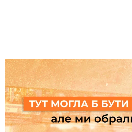
Підтримати
читайте також:
«Крики такі, ніби розривають на шматки живцем».
ЗАЕС
Більше про
:
окуповані території
Запорізька область
ро
ЗАЕС