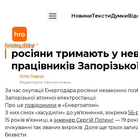
Новини
Тексти
Думки
Від
росіяни тримають у неволі щонайменше 13 працівників Запорізької 
Головна
Війна
росіяни тримають у не
працівників Запорізько
Юлія Лаврук
Редакторка стрічки новин
За час окупації Енергодара росіяни незаконно по
Запорізької атомної електростанції.
Про це
повідомили
в «Енергоатомі».
З них сімох «засудили» до ув'язнення, зокрема
56-
15 років в’язниці, а
інженер Сергій Потинг
— 19 рок
очікуванні так званих вироків. Доля ще трьох за
безвісти.