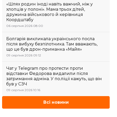
«Шлях родин іноді навіть важчий, ніж у
хлопців у полоні». Мама трьох дітей,
дружина військового й керівниця
Коордштабу
06 серпня 2026 08:00
Болгарія викликала українського посла
після вибуху безпілотника. Там вважають,
що це був дрон-приманка «Майя»
09 серпня 2026 09:12
Чат у Telegram про протести проти
відставки Федорова видалили після
затримання адміна. У по.ліції кажуть, що він
був у СЗЧ
09 серпня 2026 10:16
Всі новини