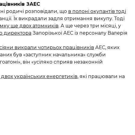
ацівників ЗАЕС
хні родичі розповідали, що
в полоні окупантів тоді
нції. Їх викрадали задля отримання викупу. Тоді
мку ще двох атомників
. А ще через три місяці, у
о директора
Запорізької АЕС із персоналу Валерія
сіяни викрали чотирьох працівників
АЕС, яких
аних був «заступник начальника» служби
оатомі», він «усіляко сприяв незаконній
 двох українських енергетиків
, які працювали на