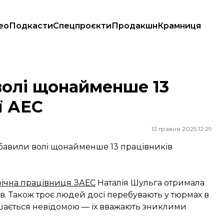
ео
Подкасти
Спецпроєкти
Продакшн
Крамниця
АЕС
волі щонайменше 13
ї АЕС
13 травня 2025 12:29
збавили волі щонайменше 13 працівників
річна працівниця ЗАЕС
Наталія Шульга отримала
ів. Також троє людей досі перебувають у тюрмах в
лишається невідомою — їх вважають зниклими