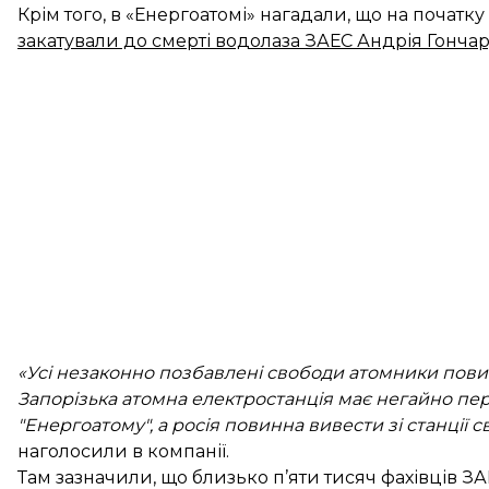
Крім того, в «Енергоатомі» нагадали, що на почат
закатували до смерті водолаза ЗАЕС Андрія Гонча
«Усі незаконно позбавлені свободи атомники повин
Запорізька атомна електростанція має негайно пер
"Енергоатому", а росія повинна вивести зі станції св
наголосили в компанії.
Там зазначили, що близько п’яти тисяч фахівців З