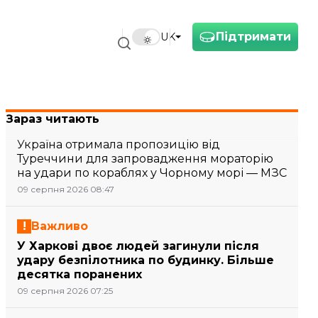
Підтримати
UK
Зараз читають
Україна отримала пропозицію від
Туреччини для запровадження мораторію
на удари по кораблях у Чорному морі — МЗС
09 серпня 2026 08:47
Важливо
У Харкові двоє людей загинули після
удару безпілотника по будинку. Більше
десятка поранених
09 серпня 2026 07:25