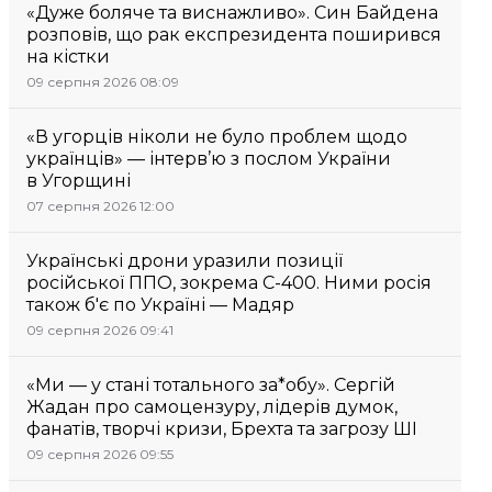
«Дуже боляче та виснажливо». Син Байдена
розповів, що рак експрезидента поширився
на кістки
09 серпня 2026 08:09
«В угорців ніколи не було проблем щодо
українців» — інтерв’ю з послом України
в Угорщині
07 серпня 2026 12:00
Українські дрони уразили позиції
російської ППО, зокрема С-400. Ними росія
також б'є по Україні — Мадяр
09 серпня 2026 09:41
«Ми — у стані тотального за*обу». Сергій
Жадан про самоцензуру, лідерів думок,
фанатів, творчі кризи, Брехта та загрозу ШІ
09 серпня 2026 09:55