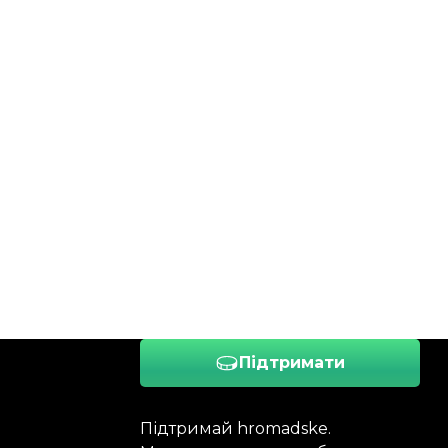
Підтримати
Підтримай hromadske.