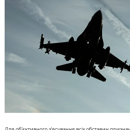
Про це
повідомило
Командування Повітряних сил
Попередньо, пілот встигнув знищити три повітряні
авіаційну гармату. Однак на борту виникла нештатна 
населеного пункту та успішно катапультувався.
Пілота швидко знайшли та евакуювали. У Повітрян
задовільне, він перебуває в безпечному місці, тож
Для об’єктивного з'ясування всіх обставин признач