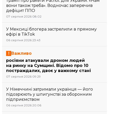
Трамп про ракети Patriot для України: «Нам
вони також треба». Водночас заперечив
дефіцит ППО
07 серпня 2026 08:02
У Мексиці блогера застрелили в прямому
ефірі в TikTok
06 серпня 2026 23:43
Важливо
росіяни атакували дроном людей
на ринку на Сумщині. Відомо про 10
постраждалих, двоє у важкому стані
07 серпня 2026 09:29
У Німеччині затримали українця — його
підозрюють у шпигунстві за оборонним
підприємством
06 серпня 2026 20:06