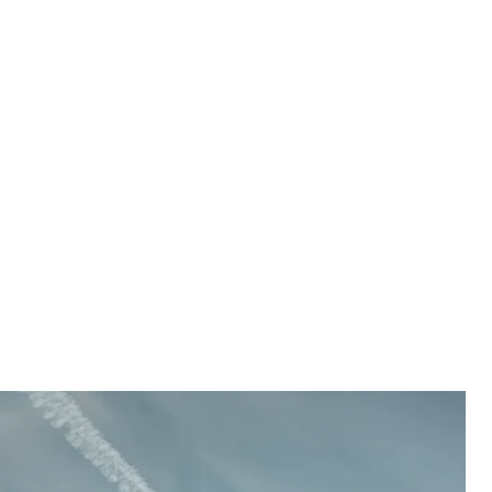
. Винищувач F-16
или США / Jessi Roth
и зв’язок із винищувачем F-16, який відбивав
ого не загрожує.