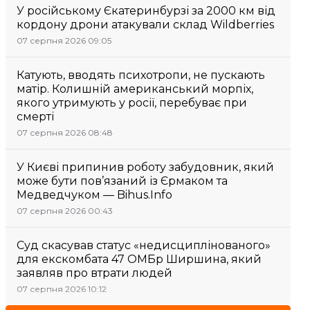
У російському Єкатеринбурзі за 2000 км від
кордону дрони атакували склад Wildberries
07 серпня 2026 09:05
Катують, вводять психотропи, не пускають
матір. Колишній американський морпіх,
якого утримують у росії, перебуває при
смерті
07 серпня 2026 08:48
У Києві припинив роботу забудовник, який
може бути пов’язаний із Єрмаком та
Медведчуком — Bihus.Info
07 серпня 2026 00:43
Суд скасував статус «недисциплінованого»
для екскомбата 47 ОМБр Ширшина, який
заявляв про втрати людей
07 серпня 2026 10:12