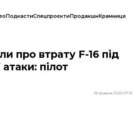
ео
Подкасти
Спецпроєкти
Продакшн
Крамниця
 атаки: пілот катапультувався
ли про втрату F-16 під
 атаки: пілот
16 травня 2025 07:31