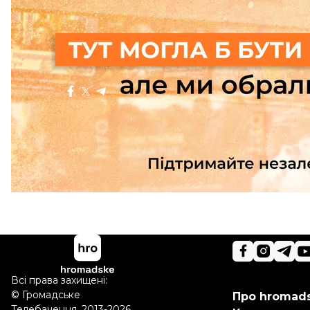
Норвегія передасть Україні всі обіцяні F-16 до кінц
Більше про
:
літак
авіація
Повітряні Сили ЗСУ
F-16
Поділитися
:
Всі права захищені:
©
Громадське
Про hromad
Телебачення
,
2013-2026.