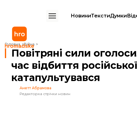
Новини
Тексти
Думки
Від
Повітряні сили оголосили про втрату F-16 під час відбиття російської
Головна
Війна
Повітряні сили оголоси
час відбиття російської
катапультувався
Анетт Абрамова
Редакторка стрічки новин