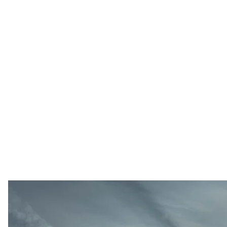
Ілюстративне фото
Військово-повітряні с
У Повітряних силах 16 травня близько 3:30 втратил
повітряний напад рф. Життю та здоров’ю пілота ніч