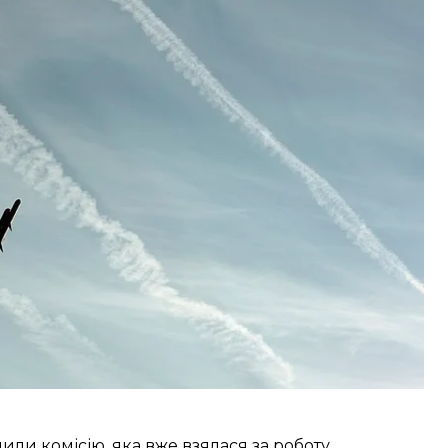
 ЗСУ.
 цілі й працював по четвертій, застосовуючи
ситуація, тоді він відвів літак якомога далі від
их силах зазначили, що його самопочуття
 його життю та здоров’ю нічого не загрожує.
или комісію, яка вже взялася за роботу.