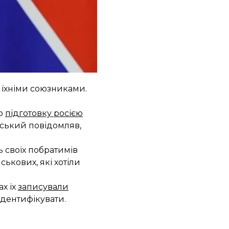
родного кримінального
оваження розпочати
чне психологічне
а їхніми союзниками.
ро
підготовку росією
нський повідомляв,
ь своїх побратимів
ькових, які хотіли
х їх
записували
ідентифікувати.