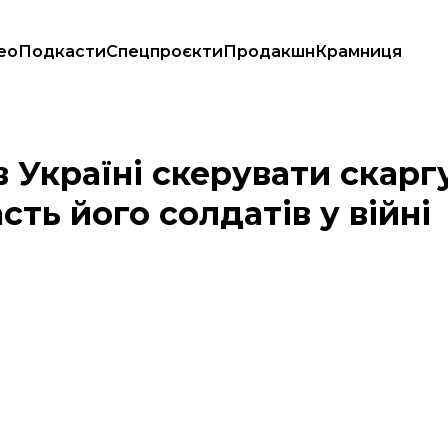
ео
Подкасти
Спецпроєкти
Продакшн
Крамниця
аги за участь його солдатів у війні
Україні скерувати скаргу
сть його солдатів у війні