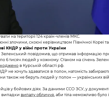
ивість подати скаргу проти Північної Кореї до Міжна
ьною, Міжнародний кримінальний суд також має повн
т
МКС.
має строку давності, а його наявність накладає «зна
ти на території 124 країн-членів МКС.
єнні злочини, скоєні керівництвом Північної Кореї т
ові КНДР у війні проти України
р Зеленський повідомив, що отримав інформацію п
по 6 тисяч людей у кожному. Станом на січень Зеле
ешкоджено
в Курській області рф.
НДР не хочуть здаватися в полон, натомість забирают
ни також не беруть людей у полон — українських війс
йців у бойових діях. За даними ССО ЗСУ, у документа
ся випадки
випалу обличчя
, аби тіла неможливо було 