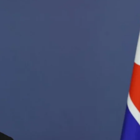
Лідер КНДР Кім Чен Ин
R SMIRNOV / POOL / AFP via Getty Images
уду Сон Сан Хьон вважає, що лідер Північної Кореї
ідтримку війни росії проти України. На його думку, К
в Сеулі, передає Yonhap.
 Міжнародний кримінальний суд не висував звинув
вові підстави, щоб Україна могла порушити справу пр