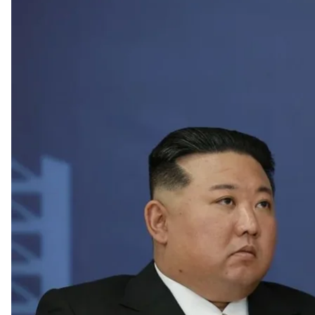
VLADIMI
Колишній президент Міжнародного кримінального с
зіткнутися з розслідуванням воєнних злочинів за п
скаргу як постраждала сторона.
Про це він
сказав
під час міжнародної конференції 
Попри порушення прав людини в Північній Кореї,
Однак тепер, вважає Сон Сан Хьон, є достатні пра
рф у введенні війни.