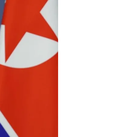
 Кім Чен Ин може
иїв міг би скерувати
ачень Кім Чен Ину.
оти нього за сприяння