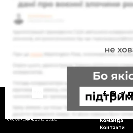
читайте також:
Кім Чен Ин назвав «виправданою» участь КНДР у в
Більше про
:
КНДР
Північна Корея
Кім Чен Ин
МК
Поділитися
:
Всі права захищені:
©
Громадське
Про hromad
Телебачення
,
2013-2026.
Команда
Контакти