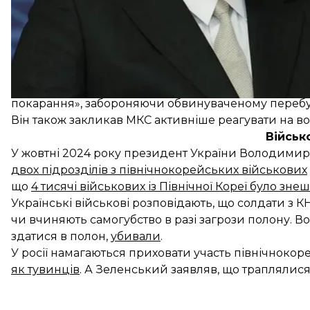
«В української влади як потерпілої сторони є можл
суду. Хоча скарга, подана Україною, була б ідеал
незалежне розслідування»,
— сказав
експрезиден
Сон Сан Хьон зазначив, що ордер на арешт МКС не 
покарання», забороняючи обвинуваченому перебува
Він також закликав МКС активніше реагувати на во
Військ
У жовтні 2024 року президент України Володими
двох підрозділів з північнокорейських військових
що
4 тисячі військових із Північної Кореї було зн
Українські військові розповідають, що солдати з К
чи вчиняють самогубство в разі загрози полону. Во
здатися в полон,
убивали
.
У росії намагаються приховати участь північнокоре
як тувинців
. А Зеленський заявляв, що трапляли