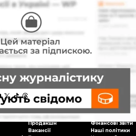
ійні проти України: Захищали «братній народ»
С
воєнні злочини
російсько-українська війна
ske
Реклама
Крамниця
Продакшн
Фінансові звіти
Вакансії
Наші політики