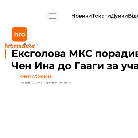
Новини
Тексти
Думки
Від
Ексголова МКС порадив Україні скерувати скаргу на Кім Чен Ина до Га
Головна
Війна
Ексголова МКС порадив 
Чен Ина до Гааги за уча
Анетт Абрамова
Редакторка стрічки новин