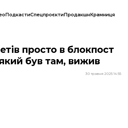
ео
Подкасти
Спецпроєкти
Продакшн
Крамниця
, який був там, вижив
етів просто в блокпост
 який був там, вижив
30 травня 2025 14:55