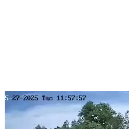
російський «ланцет» за мить д
Скри
російський безпілотник «Ланцет» ударив по блокпос
поліціянт. Він вижив.
Відео влучання «ланцета» показав військовий Мих