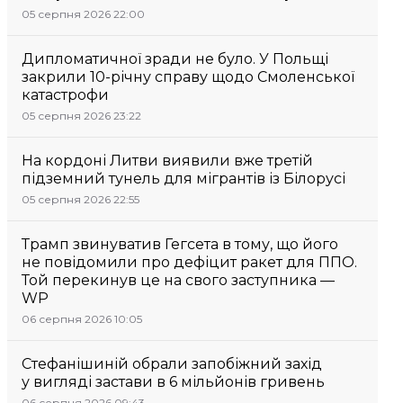
05 серпня 2026 22:00
Дипломатичної зради не було. У Польщі
закрили 10-річну справу щодо Смоленської
катастрофи
05 серпня 2026 23:22
На кордоні Литви виявили вже третій
підземний тунель для мігрантів із Білорусі
05 серпня 2026 22:55
Трамп звинуватив Гегсета в тому, що його
не повідомили про дефіцит ракет для ППО.
Той перекинув це на свого заступника —
WP
06 серпня 2026 10:05
Стефанішиній обрали запобіжний захід
у вигляді застави в 6 мільйонів гривень
06 серпня 2026 09:43