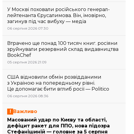
У Москві поховали російського генерал-
лейтенанта Єрусалимова. Він, імовірно,
загинув під час вибуху — медіа
06 серпня 2026 07:30
Втрачено ще понад 100 тисяч книг. росіяни
зруйнували резервний склад видавництва
BookChef
05 серпня 2026 21:09
США відновили обмін розвідданими
з Україною на попередньому рівні.
Це допомагає бити вглиб росії — Politico
06 серпня 2026 08:36
Важливо
Масований удар по Києву та області,
дефіцит ракет для ППО, нова підозра
Стефанішиній — головне за 5 серпня