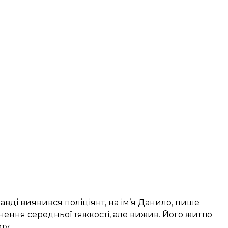
авді виявився поліціянт, на ім’я Данило,
пише
нення середньої тяжкості, але вижив. Його життю
ту.