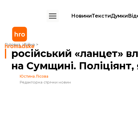
Новини
Тексти
Думки
Від
російський «ланцет» влетів просто в блокпост на Сумщині. Поліціянт
Головна
Війна
російський «ланцет» вл
на Сумщині. Поліціянт,
Юстина Лісова
Редакторка стрічки новин