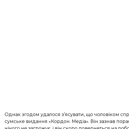
Однак згодом удалося з’ясувати, що чоловіком спр
сумське видання «Кордон. Медіа». Він зазнав пора
нічого не загрожує, і він скоро повернеться на робо