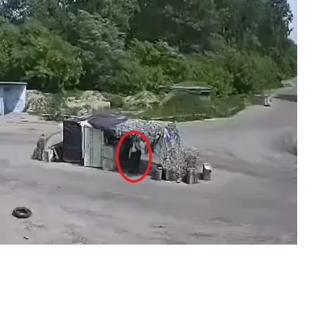
и в блокпості, під навісом яких цієї миті
й, який носять поліціянти.
н чоловіка з відео визначити не можна, бо воно