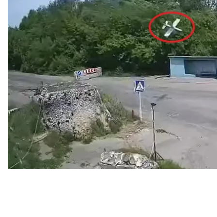
На ньому видно, як російський дрон влітає у споруд
перебуває людина в жовтому жилеті, схожому на то
У результаті приміщення було зруйновано, а от ста
обривається.