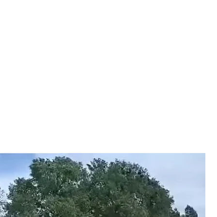
о удару в блокпост на Сумщині
ншот
ту в Сумській області, де тієї миті перебував
айло Скляр.