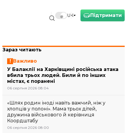
Підтримати
UK
Зараз читають
Важливо
У Балаклії на Харківщині російська атака
вбила трьох людей. Били й по інших
містах, є поранені
06 серпня 2026 08:04
«Шлях родин іноді навіть важчий, ніж у
хлопців у полоні». Мама трьох дітей,
дружина військового й керівниця
Коордштабу
06 серпня 2026 08:00