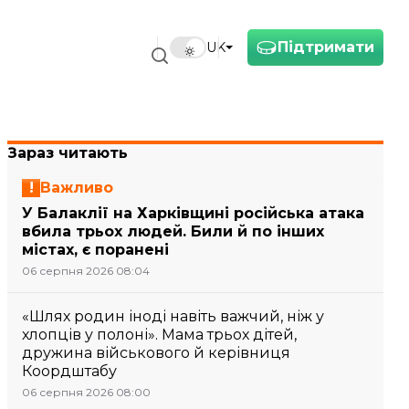
Підтримати
UK
Зараз читають
Важливо
У Балаклії на Харківщині російська атака
вбила трьох людей. Били й по інших
містах, є поранені
06 серпня 2026 08:04
«Шлях родин іноді навіть важчий, ніж у
хлопців у полоні». Мама трьох дітей,
дружина військового й керівниця
Коордштабу
06 серпня 2026 08:00