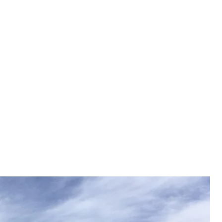
о в результаті операції СБУ «Павутина»
Міноборони
ерацію «Павутина», спрямовану на ураження
4% російських
стратегічних носіїв
крилатих ракет.