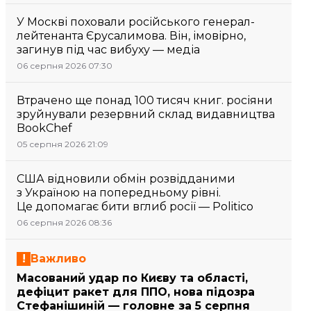
У Москві поховали російського генерал-
лейтенанта Єрусалимова. Він, імовірно,
загинув під час вибуху — медіа
06 серпня 2026 07:30
Втрачено ще понад 100 тисяч книг. росіяни
зруйнували резервний склад видавництва
BookChef
05 серпня 2026 21:09
США відновили обмін розвідданими
з Україною на попередньому рівні.
Це допомагає бити вглиб росії — Politico
06 серпня 2026 08:36
Важливо
Масований удар по Києву та області,
дефіцит ракет для ППО, нова підозра
Стефанішиній — головне за 5 серпня