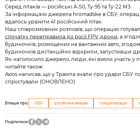
Серед літаків — російські А-50, Ту-95 та Ту-22 М3.
За інформацією джерела hromadske в СБУ, операц
вдалось уразити 41 російський літак.
Наш співрозмовник розповів, що операцію готували 
спочатку переправила до росії FPV-дрони
, а згод
будиночків, розміщених на вантажних авто, згодом
будиночків дистанційно відкрили, запустивши др
Як наголосило джерело, люди, які взяли участь у пі
читайте також:
Axios написав, що у Трампа знали про удари СБУ по 
спростували (ОНОВЛЕНО)
Більше про
:
СБУ
російська авіація
спецоперація
Поділитися
: