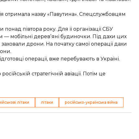
ія отримала назву «Павутина». Спецслужбовцям
понад півтора року. Для її організації СБУ
ом — мобільні деревʼяні будиночки. Під дахи цих
 заховали дрони. На початку самої операції дахи
они.
дготовці операції, вже перебувають в Україні.
російській стратегічній авіації. Потім це
військові літаки
літаки
російсько-українська війна