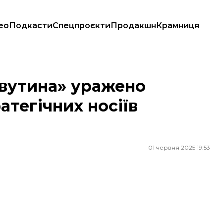
ео
Подкасти
Спецпроєкти
Продакшн
Крамниця
ічних носіїв крилатих ракет — СБУ
авутина» уражено
атегічних носіїв
01 червня 2025 19:53