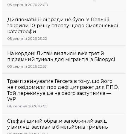
05 серпня 2026 22:00
Дипломатичної зради не було. У Польщі
закрили 10-річну справу щодо Смоленської
катастрофи
05 серпня 2026 23:22
На кордоні Литви виявили вже третій
підземний тунель для мігрантів із Білорусі
05 серпня 2026 22:55
Трамп звинуватив Гегсета в тому, що його
не повідомили про дефіцит ракет для ППО.
Той перекинув це на свого заступника —
WP
06 серпня 2026 10:05
Стефанішиній обрали запобіжний захід
у вигляді застави в 6 мільйонів гривень
06 серпня 2026 09:43