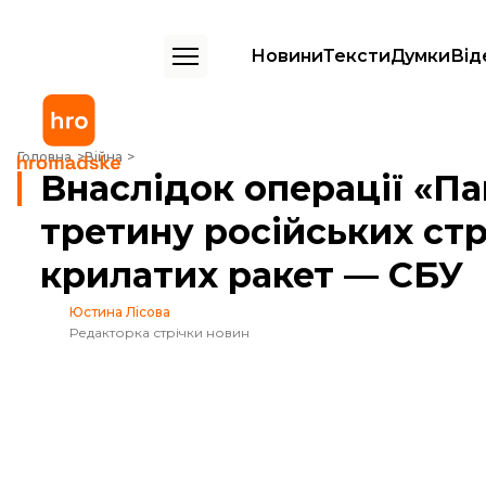
Новини
Тексти
Думки
Від
Внаслідок операції «Павутина» уражено третину російських стратег
Головна
Війна
Внаслідок операції «П
третину російських стр
крилатих ракет — СБУ
Юстина Лісова
Редакторка стрічки новин