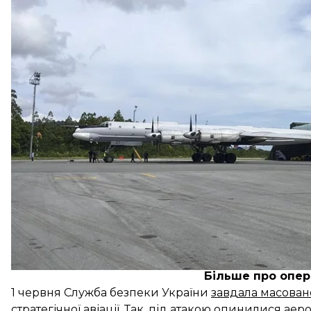
Про це
повідомили
в СБУ.
Приблизна вартість авіації, ураженої внаслідок опе
«Робимо все, аби вигнати ворога з рідної землі! Буд
якщо треба — дістанемо і з-під землі»
, — додали в 
Більше про опер
1 червня Служба безпеки України
завдала масован
стратегічної авіації. Так, під атакою опинилися аер