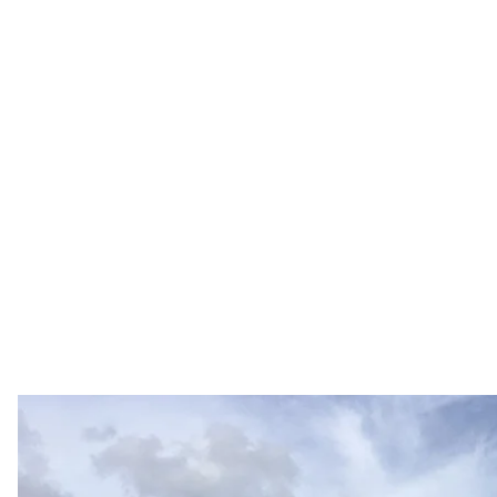
російські Ту-95 — саме такі було уражен
російське 
Служба безпеки України офіційно підтвердила оп
стратегічної авіації росії. Внаслідок неї уражено 3