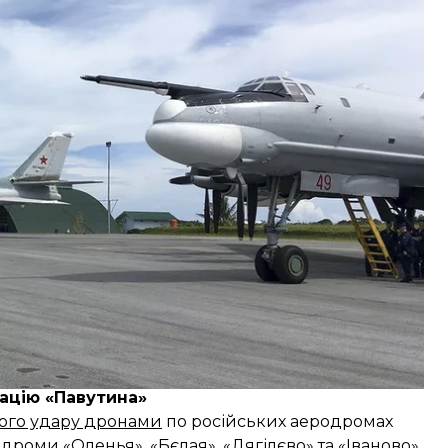
рації, становить 7 мільярдів доларів США.
емо бити його на морі, в повітрі й на землі. А
СБУ.
ацію «Павутина»
ого удару дронами
по російських аеродромах
одроми «Оленья», «Бєлая», «Дягілєво» та «Іваново».