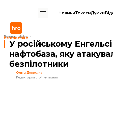
Новини
Тексти
Думки
Від
У російському Енгельсі вже третій день горить нафтобаза, яку атак
Головна
Війна
У російському Енгельсі
нафтобаза, яку атакува
безпілотники
Ольга Денисяка
Редакторка стрічки новин