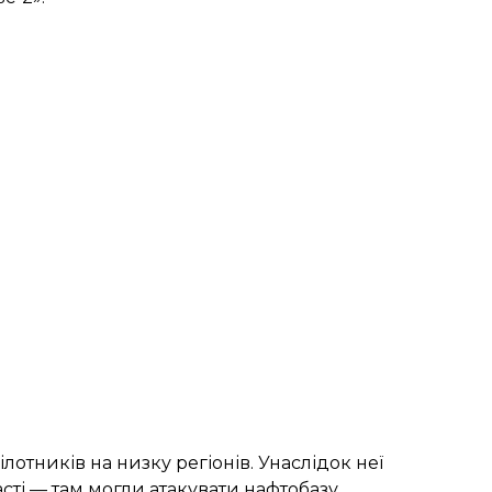
ілотників на низку регіонів. Унаслідок неї
асті — там могли
атакувати нафтобазу.