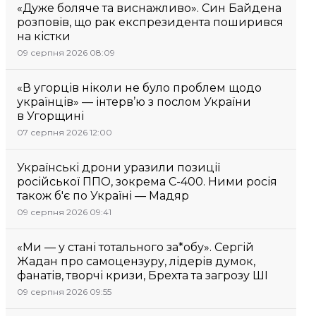
«Дуже боляче та виснажливо». Син Байдена
розповів, що рак експрезидента поширився
на кістки
09 серпня 2026 08:09
«В угорців ніколи не було проблем щодо
українців» — інтерв’ю з послом України
в Угорщині
07 серпня 2026 12:00
Українські дрони уразили позиції
російської ППО, зокрема С-400. Ними росія
також б'є по Україні — Мадяр
09 серпня 2026 09:41
«Ми — у стані тотального за*обу». Сергій
Жадан про самоцензуру, лідерів думок,
фанатів, творчі кризи, Брехта та загрозу ШІ
09 серпня 2026 09:55