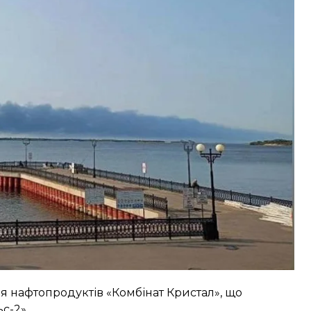
і у межах житлової забудови на території Енгельса
х речовин.
тря буде здійснюватися до повної ліквідації
ня нафтопродуктів «Комбінат Кристал», що
с-2».