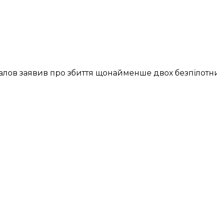
чалов
заявив
про збиття щонайменше двох безпілотн