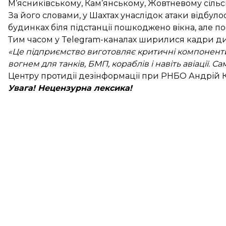
М’ясниківському, Кам’янському, Жовтневому сільс
За його словами, у Шахтах унаслідок атаки відбуло
будинках біля підстанції пошкоджено вікна, але п
Тим часом у Telegram-каналах ширилися кадри ди
«Це підприємство виготовляє критичні компоненти 
вогнем для танків, БМП, кораблів і навіть авіації. С
Центру протидії дезінформації при РНБО Андрій 
Увага! Нецензурна лексика!