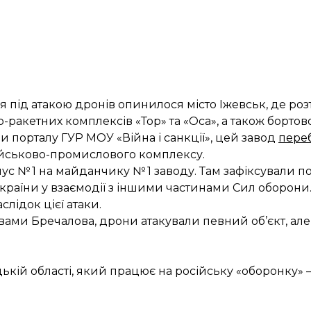
ня
під атакою дронів опинилося місто Іжевськ
, де ро
о-ракетних комплексів «Тор» та «Оса», а також бортов
и порталу ГУР МОУ «Війна і санкції», цей завод
пере
ійськово-промислового комплексу.
ус № 1 на майданчику № 1 заводу. Там зафіксували п
країни у взаємодії з іншими частинами Сил оборони
лідок цієї атаки.
вами Бречалова, дрони атакували певний об’єкт, але 
ькій області, який працює на російську «оборонку»