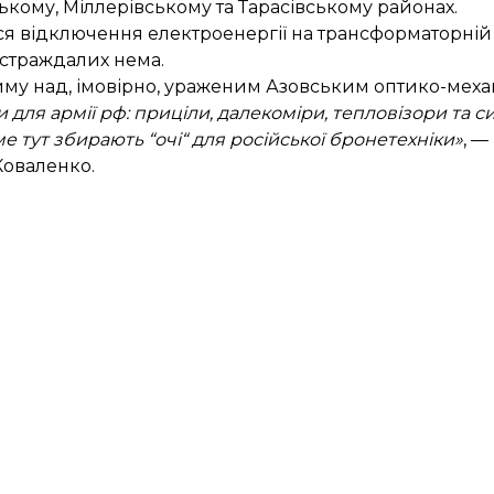
ькому, Міллерівському та Тарасівському районах.
ся відключення електроенергії на трансформаторній п
остраждалих нема.
му над, імовірно, ураженим Азовським оптико-меха
для армії рф: приціли, далекоміри, тепловізори та 
аме тут збирають “очі“ для російської бронетехніки»
, —
Коваленко.