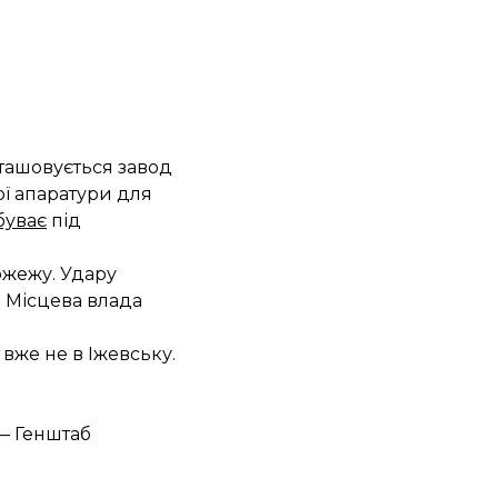
зташовується завод
ої апаратури для
буває
під
ожежу. Удару
. Місцева влада
вже не в Іжевську.
 — Генштаб