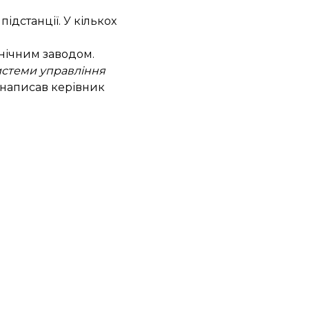
ідстанції. У кількох
нічним заводом.
системи управління
написав
керівник