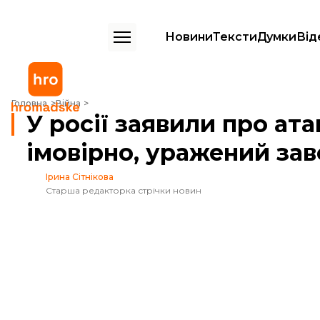
Новини
Тексти
Думки
Від
У росії заявили про атаку десятків дронів. На Ростовщині, імовірно,
Головна
Війна
У росії заявили про ата
імовірно, уражений зав
Ірина Сітнікова
Старша редакторка стрічки новин