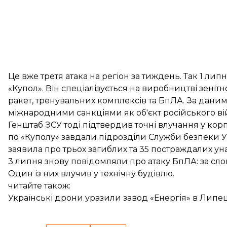
Це вже третя атака на регіон за тиждень. Так 1 лип
«Купол». Він спеціалізується на виробництві зенітн
ракет, тренувальних комплексів та БпЛА. За даним
міжнародними санкціями як об'єкт російського в
Генштаб ЗСУ тоді підтвердив точні влучання
у корп
по «Куполу» завдали підрозділи Служби безпеки У
заявила про трьох загиблих та 35 постраждалих унас
3 липня знову повідомляли про атаку БпЛА: за сло
Один із них влучив у технічну будівлю.
читайте також:
Українські дрони уразили завод «Енергія» в Липец