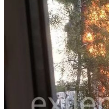
У росії заявили про атаку десятків українських дрон
Міноборони рф
відзвітувало
про знищення та перех
26 — над територією Ростовської області;
12 — над територією Курської області;
6 — над територією Бєлгородської області;
3 — над територією Орловської області;
1 — над територією Липецької області.