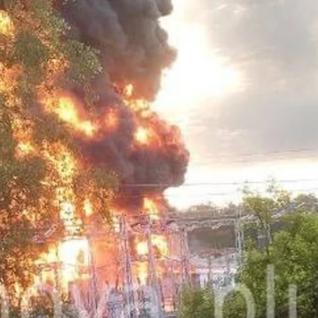
Telegram-канал Exilnova
ів. Атаки фіксували на об’єкти, зокрема, у Ростовські
оплення в ніч проти 4 липня 48 українських безпіло