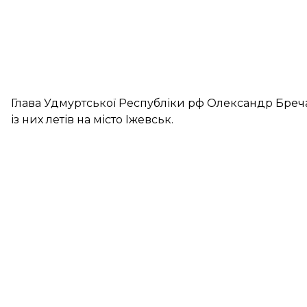
Глава Удмуртської Республіки рф Олександр Бре
із них летів на місто Іжевськ.