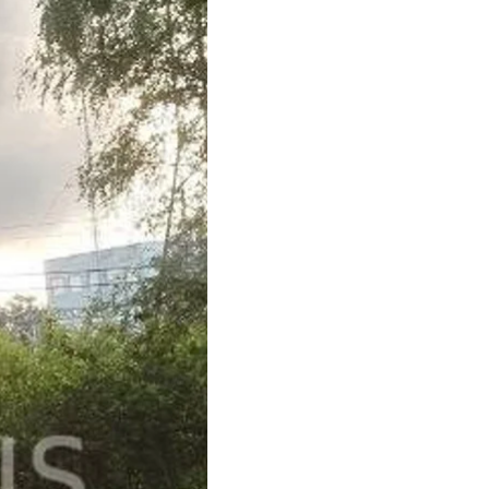
й області.
тників, зокрема: