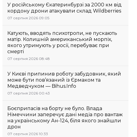
У російському Єкатеринбурзі за 2000 км від
кордону дрони атакували склад Wildberries
07 серпня 2026 09:05
Катують, вводять психотропи, не пускають
матір. Колишній американський морпіх,
якого утримують у росії, перебуває при
смерті
07 серпня 2026 08:48
У Києві припинив роботу забудовник, який
може бути пов’язаний із Єрмаком та
Медведчуком — Bihus.Info
07 серпня 2026 00:43
Боєприпасів на борту не було. Влада
Німеччини заперечує дані медіа про вантаж
на українському Ан-124, біля якого знайшли
дрон
07 серпня 2026 10:33