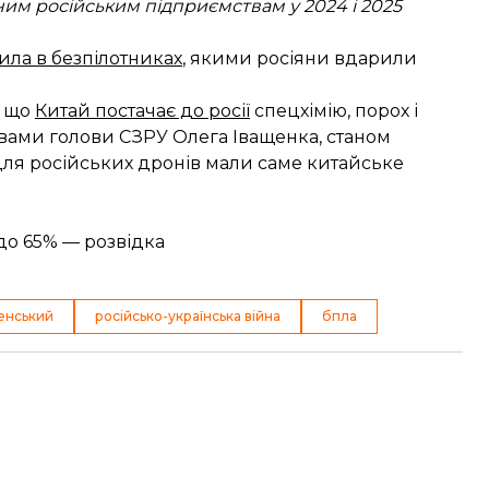
ним російським підприємствам у 2024 і 2025
ила в безпілотниках
, якими росіяни вдарили
, що
Китай постачає до росії
спецхімію, порох і
ловами голови СЗРУ Олега Іващенка, станом
для російських дронів мали саме китайське
до 65% — розвідка
енський
російсько-українська війна
бпла