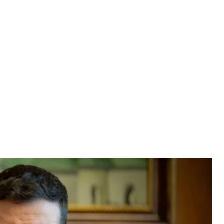
олодимир Зеленський
ький / Facebook
ію санкції РНБО проти п’ятьох компаній,