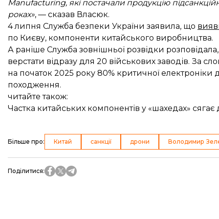
Manufacturing, які постачали продукцію підсанкцій
роках»
, — сказав Власюк.
4 липня Служба безпеки України заявила, що
вияв
по Києву, компоненти китайського виробництва.
А раніше Служба зовнішньої розвідки розповідала
верстати відразу для 20 військових заводів. За с
на початок 2025 року 80% критичної електроніки 
походження.
читайте також:
Частка китайських компонентів у «шахедах» сягає 
Більше про
:
Китай
санкції
дрони
Володимир Зел
Поділитися
: