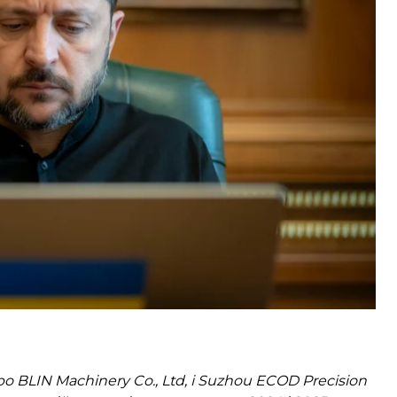
ких компаній: Central Asia Silk Road International
zhen Royo Technology, Shenzhen Jinduobang
олітики Владислав Власюк у коментарі
рапили компанії, чиї деталі знайшли в ударних
 BLIN Machinery Co., Ltd, і Suzhou ECOD Precision