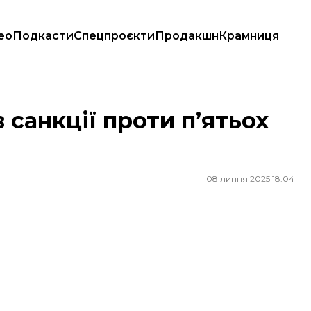
ео
Подкасти
Спецпроєкти
Продакшн
Крамниця
санкції проти п’ятьох
08 липня 2025 18:04