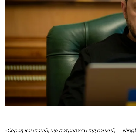
Так, обмежувальні заходи ввели проти таких китайсь
Trade, Suzhou Yikeda Intelligent Technology, Shen
Technology та Ningbo BLIN Machinery.
Уповноважений президента з питань санкційної п
«Суспільному»
розповів
, що до списку санкцій пот
дронах, якими росія атакує Україну.
«Серед компаній, що потрапили під санкції, — Ningbo