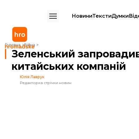
Новини
Тексти
Думки
Від
Зеленський запровадив санкції проти п’ятьох китайських компаній
Головна
Війна
Зеленський запровадив 
китайських компаній
Юлія Лаврук
Редакторка стрічки новин