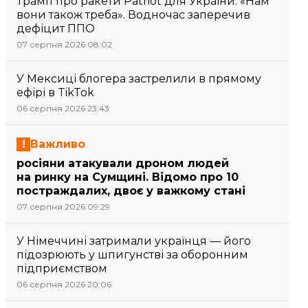
Трамп про ракети Patriot для України: «Нам
вони також треба». Водночас заперечив
дефіцит ППО
07 серпня 2026 08:02
У Мексиці блогера застрелили в прямому
ефірі в TikTok
06 серпня 2026 23:43
Важливо
росіяни атакували дроном людей
на ринку на Сумщині. Відомо про 10
постраждалих, двоє у важкому стані
07 серпня 2026 09:29
У Німеччині затримали українця — його
підозрюють у шпигунстві за оборонним
підприємством
06 серпня 2026 20:06