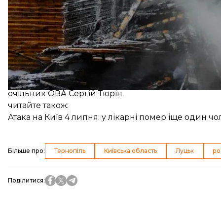
Київську область
російські війська атакували у
обстрілу зазнала поранень жінка — у неї виявили 
Вибухи також лунали в
Тернополі
. Місто опинило
атаки не повідомлялося.
На
Хмельниччині
внаслідок обстрілу відомо про 
очільник ОВА Сергій Тюрін.
читайте також:
Атака на Київ 4 липня: у лікарні помер іще один чо
Більше про
:
Тернопіль
Київська область
Луцьк
ро
Поділитися
: