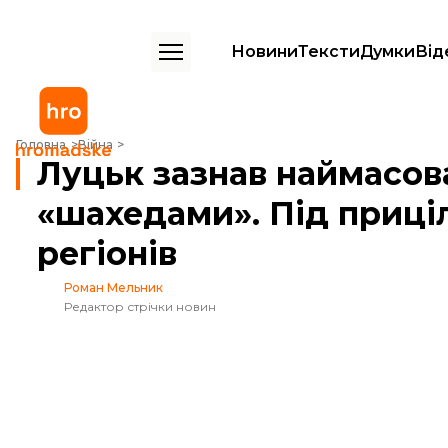
Новини
Тексти
Думки
Від
Луцьк зазнав наймасованішої атаки ракетами та «шахедами». Під при
Головна
Війна
Луцьк зазнав наймасов
«шахедами». Під приці
регіонів
Роман Мельник
Редактор стрічки новин