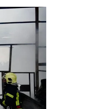
упантів опинилися
ежа на території
повідомив
очільник