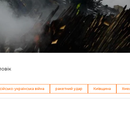
дарними дронами. За
даними
очільника ОВА Миколи 
закритий перелом грудної клітини.
ся під атакою крилатих ракет та ударних дронів. Офі
пошкодження даху й стіни в одному з приватних буд
ловік
сійсько-українська війна
ракетний удар
Київщина
Хме