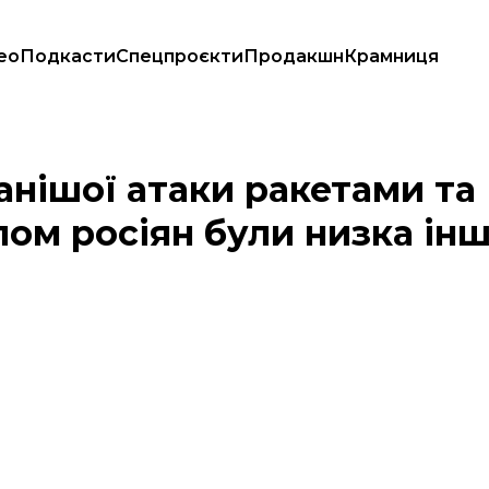
ео
Подкасти
Спецпроєкти
Продакшн
Крамниця
цілом росіян були низка інших регіонів
анішої атаки ракетами та
лом росіян були низка ін