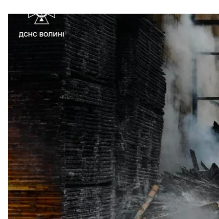
У ніч проти 9 липня російські війська здійснили 
Луцьк, Київщина, Житомирщина, Тернопільщина т
Так, у
Луцьку
, за
повідомленням
міського голови І
гаражного кооперативу та одного з підприємств. М
За словами посадовця, це був найбільш масований 
ОВА Іван Рудницький, ворог обстріляв місто 5 рак