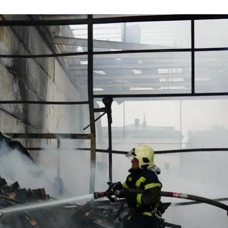
Наслідки атаки на Луцьк
ДСНС України
черговий масований обстріл України. Під ударом ок
а Івано-Франківщина.
горя Поліщука, через удари окупантів спалахнула пож
инулося без загиблих.
обстріл міста з початку повномасштабної війни. Як
етами та 50 дронами.