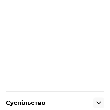
завдання.
читайте також:
російський Іл-20М над Балтійським
морем супроводжували два
винищувачі Eurofighter
Більше про
:
Крим
гелікоптер
літаки
російсько-українська війна
ГУР МО
вертоліт
головне управління розвідки
російські літаки
Поділитися
:
Суспільство