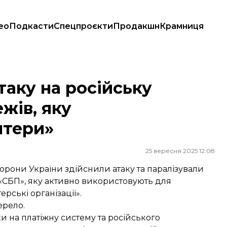
ео
Подкасти
Спецпроєкти
Продакшн
Крамниця
, яку використовують «волонтери»
таку на російську
жів, яку
нтери»
25 вересня 2025 12:08
орони України здійснили атаку та паралізували
 «СБП», яку активно використовують для
ерські організації».
ерело.
и на платіжну систему та російського