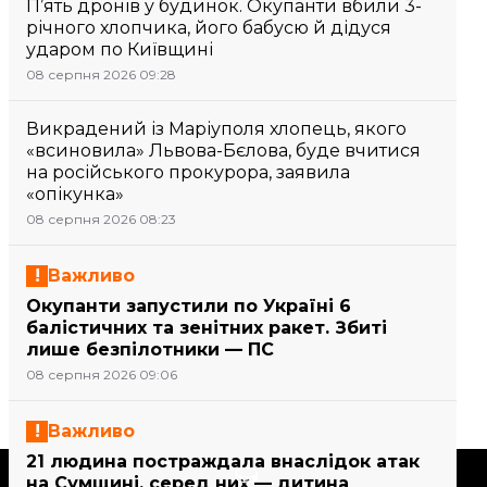
П’ять дронів у будинок. Окупанти вбили 3-
річного хлопчика, його бабусю й дідуся
ударом по Київщині
08 серпня 2026 09:28
Викрадений із Маріуполя хлопець, якого
«всиновила» Львова-Бєлова, буде вчитися
на російського прокурора, заявила
«опікунка»
08 серпня 2026 08:23
Важливо
Окупанти запустили по Україні 6
балістичних та зенітних ракет. Збиті
лише безпілотники — ПС
08 серпня 2026 09:06
Важливо
21 людина постраждала внаслідок атак
Підтримати
на Сумщині, серед них — дитина