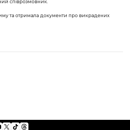
ний співрозмовник.
риму та отримала документи про викрадених