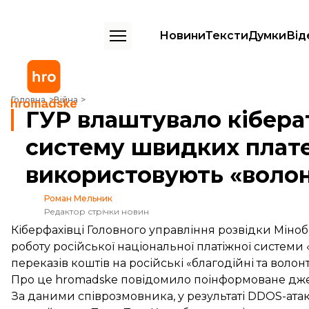
Новини
Тексти
Думки
Від
ГУР влаштувало кібератаку на російську систему швидких платежів
Головна
Війна
ГУР влаштувало кібера
систему швидких плате
використовують «воло
Роман Мельник
Редактор стрічки новин
Кіберфахівці Головного управління розвідки Міноб
роботу російської національної платіжної системи
переказів коштів на російські «благодійні та волонт
Про це hromadske повідомило поінформоване дж
За даними співрозмовника, у результаті DDOS-атак