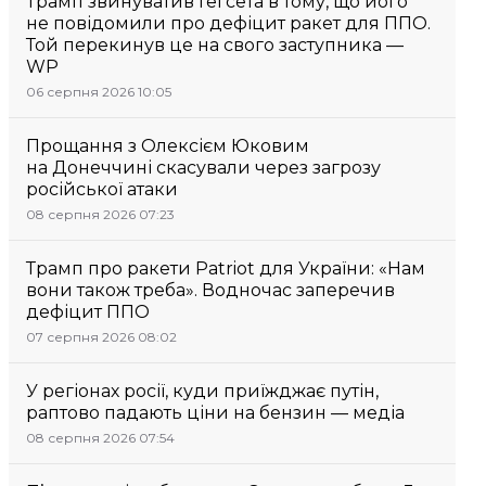
Трамп звинуватив Гегсета в тому, що його
не повідомили про дефіцит ракет для ППО.
Той перекинув це на свого заступника —
WP
06 серпня 2026 10:05
Прощання з Олексієм Юковим
на Донеччині скасували через загрозу
російської атаки
08 серпня 2026 07:23
Трамп про ракети Patriot для України: «Нам
вони також треба». Водночас заперечив
дефіцит ППО
07 серпня 2026 08:02
У регіонах росії, куди приїжджає путін,
раптово падають ціни на бензин — медіа
08 серпня 2026 07:54