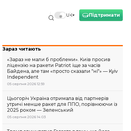
Підтримати
UK
Зараз читають
«Зараз не мали б проблеми». Київ просив
ліцензію на ракети Patriot іще за часів
Байдена, але там «просто сказали "ні"» — Kyiv
Independent
05 серпня 2026 12:59
Цьогоріч Україна отримала від партнерів
утричі менше ракет для ППО, порівнюючи із
2025 роком — Зеленський
05 серпня 2026 14:03