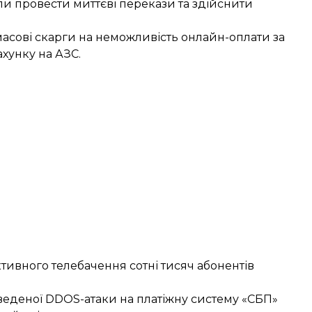
ли провести миттєві перекази та здійснити
асові скарги на неможливість онлайн-оплати за
ахунку на АЗС.
ктивного телебачення сотні тисяч абонентів
оведеної DDOS-атаки на платіжну систему «СБП»