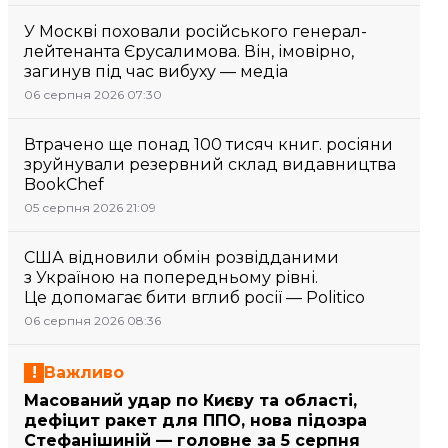
У Москві поховали російського генерал-
лейтенанта Єрусалимова. Він, імовірно,
загинув під час вибуху — медіа
06 серпня 2026 07:30
Втрачено ще понад 100 тисяч книг. росіяни
зруйнували резервний склад видавництва
BookChef
05 серпня 2026 21:09
США відновили обмін розвідданими
з Україною на попередньому рівні.
Це допомагає бити вглиб росії — Politico
06 серпня 2026 08:36
Важливо
Масований удар по Києву та області,
дефіцит ракет для ППО, нова підозра
Стефанішиній — головне за 5 серпня