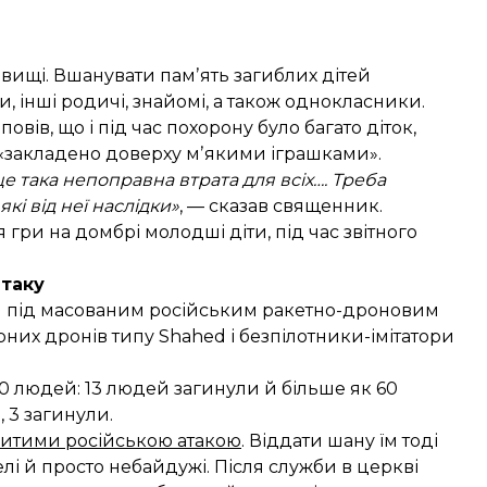
вищі. Вшанувати памʼять загиблих дітей
, інші родичі, знайомі, а також однокласники.
вів, що і під час похорону було багато діток,
о «закладено доверху мʼякими іграшками».
 така непоправна втрата для всіх…. Треба
кі від неї наслідки»
, — сказав священник.
гри на домбрі молодші діти, під час звітного
атаку
ся під масованим російським ракетно-дроновим
арних дронів типу Shahed і безпілотники-імітатори
0 людей: 13 людей загинули й більше як 60
 3 загинули.
битими російською атакою
. Віддати шану їм тоді
лі й просто небайдужі. Після служби в церкві