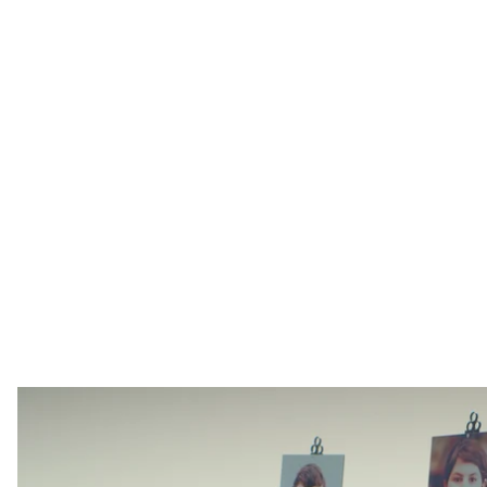
Вшанування пам'яті дітей, які загинули від російської ата
Вікторія Коломі
У місті Коростишів Житомирської області, де рік том
російського удару загинули троє дітей з однієї р