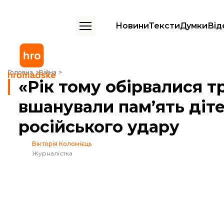
Новини
Тексти
Думки
Від
«Рік тому обірвалися три долі». У Коростишеві вшанували памʼять ді
Головна
Війна
«Рік тому обірвалися т
вшанували памʼять діте
російського удару
Вікторія Коломієць
Журналістка