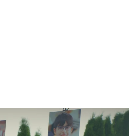
ки, Коростишів, Житомирська область, 25 травня 2026 року
єць / hromadske
у, у ніч проти 25 травня 2025 року, внаслідок
одини, провели відспівування на кладовищі та