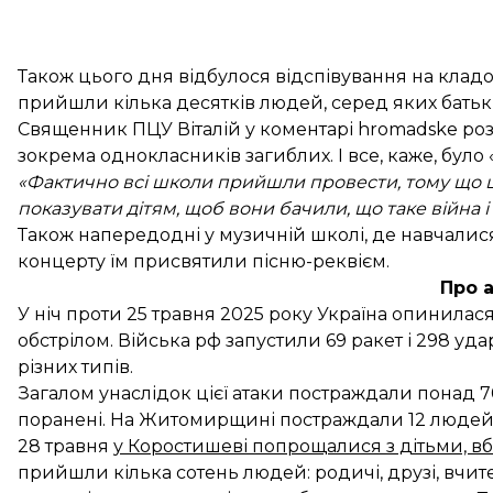
Також цього дня відбулося відспівування на кладо
прийшли кілька десятків людей, серед яких батьки
Священник ПЦУ Віталій у коментарі hromadske розпо
зокрема однокласників загиблих. І все, каже, бул
«Фактично всі школи прийшли провести, тому що це
показувати дітям, щоб вони бачили, що таке війна і я
Також напередодні у музичній школі, де навчалися 
концерту їм присвятили пісню-реквієм.
Про 
У ніч проти 25 травня 2025 року Україна опинила
обстрілом. Війська рф запустили 69 ракет і 298 уд
різних типів.
Загалом унаслідок цієї атаки постраждали понад 7
поранені. На Житомирщині постраждали 12 людей,
28 травня
у Коростишеві попрощалися з дітьми, в
прийшли кілька сотень людей: родичі, друзі, вчите