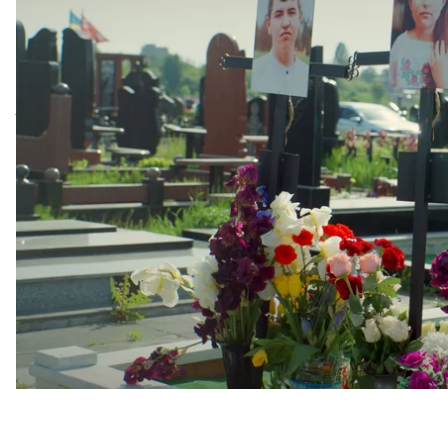
памʼятні заходи у школі.
Про це повідомляє кореспондентка hromadske.
У школі, де навчалися 8-річний Станіслав, 12-річна
реквієм. На вулиці облаштували письмові парти з п
та іграшки. Лунала хвилина мовчання.
«Рівно рік тому обірвалися три долі. Троє діток, які
мали свої мрії і плани на майбутнє…. І вмить усе п
платимо за ту війну, яка прийшла до нас. Ми не о
сказав до присутніх директор ліцею Сергій Мусієн