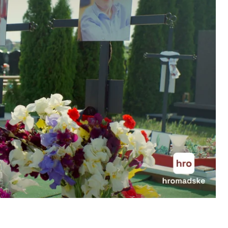
 Тамара та 17-річний Роман, провели лінійку-
ідручниками, на які діти й вчителі поклали квіти
, як і всі ми, щоранку прокидалися, йшли до школи,
росто обірвалося… Це величезна ціна, яку ми
бирали цей шлях — ми стали заручниками»
, —
ко.