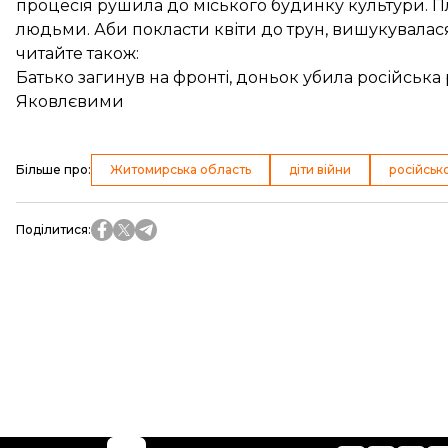
процесія рушила до міського будинку культури. 
людьми. Аби покласти квіти до трун, вишукувалас
читайте також:
Батько загинув на фронті, доньок убила російська
Яковлєвими
Більше про
:
Житомирська область
діти війни
російсько
Поділитися
: