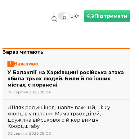
Підтримати
UK
Зараз читають
Важливо
У Балаклії на Харківщині російська атака
вбила трьох людей. Били й по інших
містах, є поранені
06 серпня 2026 08:04
«Шлях родин іноді навіть важчий, ніж у
хлопців у полоні». Мама трьох дітей,
дружина військового й керівниця
Коордштабу
06 серпня 2026 08:00