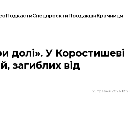
ео
Подкасти
Спецпроєкти
Продакшн
Крамниця
тей, загиблих від російського удару
ри долі». У Коростишеві
й, загиблих від
25 травня 2026 18:21