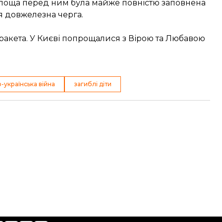
Площа перед ним була майже повністю заповнена
я довжелезна черга.
 ракета. У Києві попрощалися з Вірою та Любавою
-українська війна
загиблі діти