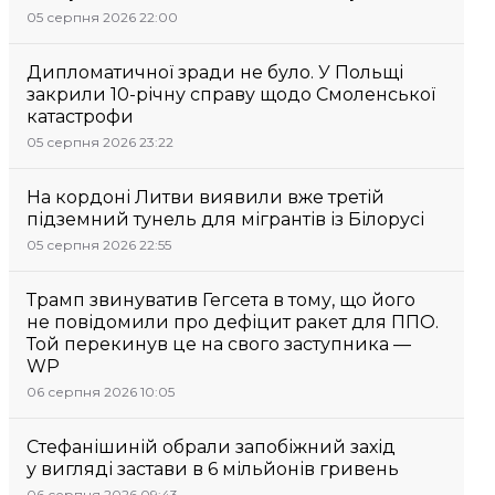
05 серпня 2026 22:00
Дипломатичної зради не було. У Польщі
закрили 10-річну справу щодо Смоленської
катастрофи
05 серпня 2026 23:22
На кордоні Литви виявили вже третій
підземний тунель для мігрантів із Білорусі
05 серпня 2026 22:55
Трамп звинуватив Гегсета в тому, що його
не повідомили про дефіцит ракет для ППО.
Той перекинув це на свого заступника —
WP
06 серпня 2026 10:05
Стефанішиній обрали запобіжний захід
у вигляді застави в 6 мільйонів гривень
06 серпня 2026 09:43