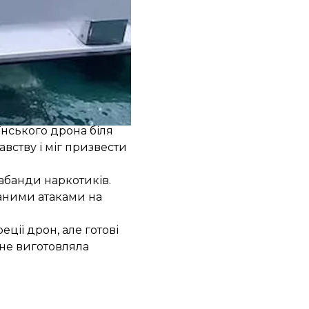
триматися від
о моря».
їнського дрона біля
вству і міг призвести
абанди наркотиків.
ваними атаками на
ції дрон, але готові
 не виготовляла