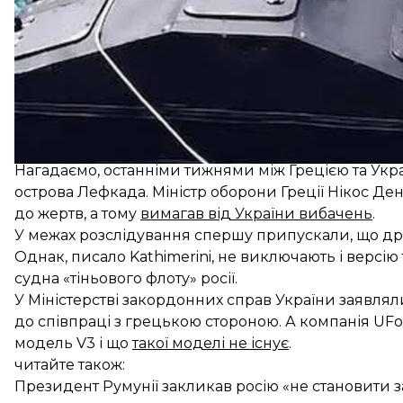
Вона додала, що Греції не згодна з «незаконною пр
подібних дій у майбутньому та від невиправдано
Нагадаємо, останніми тижнями між Грецією та Укр
острова Лефкада. Міністр оборони Греції Нікос Де
до жертв, а тому
вимагав від України вибачень
.
У межах розслідування спершу припускали, що др
Однак, писало Kathimerini, не виключають і версію
судна «тіньового флоту» росії.
У Міністерстві закордонних справ України заявлял
до співпраці з грецькою стороною. А компанія UFo
модель V3 і що
такої моделі не існує
.
читайте також:
Президент Румунії закликав росію «не становити за