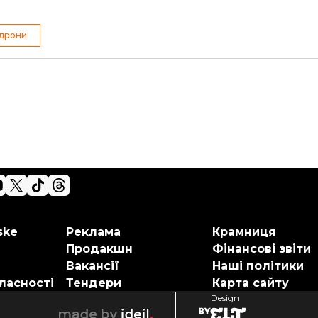
 дрони
ske
Реклама
Крамниця
Продакшн
Фінансові звіти
Вакансії
Наші політики
ласності
Тендери
Карта сайту
Design
elt
ideil