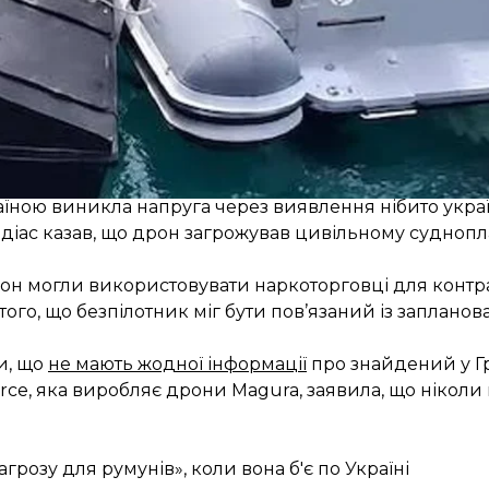
исутністю» дрона у своїх водах і закликає Україну «у
го перенесення військових операцій до Середземног
аїною виникла напруга через виявлення нібито укра
ндіас казав, що дрон загрожував цивільному суднопла
он могли використовувати наркоторговці для контр
 того, що безпілотник міг бути пов’язаний із заплано
и, що
не мають жодної інформації
про знайдений у Гре
rce, яка виробляє дрони Magura, заявила, що ніколи
грозу для румунів», коли вона б'є по Україні