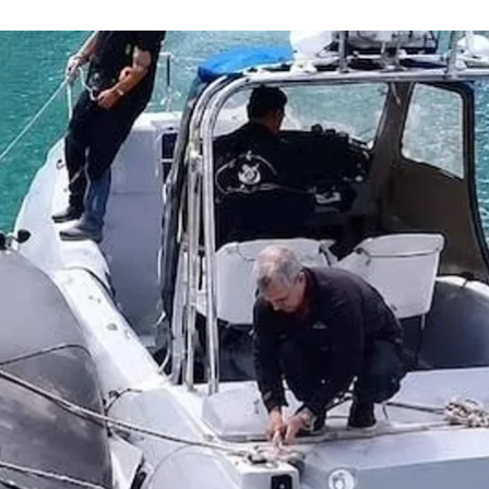
кий дрон, який виявили біля Лефкади
Фото із соцмереж
ту щодо дій морського дрона, який виявили біля ост
їни, які, мовляв, перенесли війну далеко від лінії 
чниці Міністерства закордонних справ Греції Лани Зох
ких територіальних водах морський дрон «серйозно
ви серед мирних громадян», а також міг завдати зб
р’я, на велику відстань від фактичного фронту війни
ономіка зазнає вирішального удару. Право України н