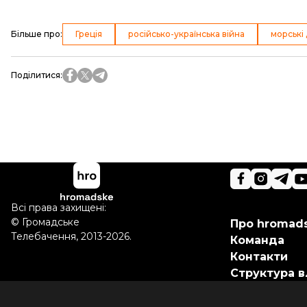
Більше про
:
Греція
російсько-українська війна
морські
Поділитися
:
Всі права захищені:
©
Громадське
Про hromad
Телебачення
,
2013-2026.
Команда
Контакти
Структура в