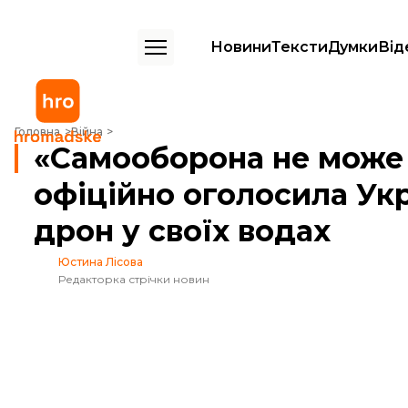
Новини
Тексти
Думки
Від
«Самооборона не може виправдати такі дії». Греція офіційно оголос
Головна
Війна
«Самооборона не може в
офіційно оголосила Укр
дрон у своїх водах
Юстина Лісова
Редакторка стрічки новин