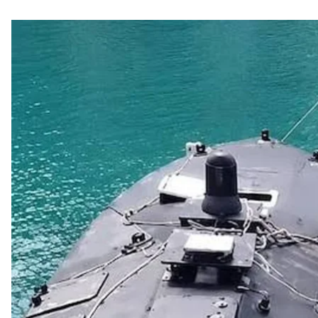
Морсь
Грецька влада подала Києву офіційну ноту протес
назвали українським. Афіни розкритикували дії Укра
Про це
пише
Kathimerini з посиланням на заяву ре
У демарші йдеться про те, що виявлений у грець
морському судноплавству та міг спричинити жерт
середовищу.
«Перенесення військових операцій до Середземномо
нашу національну безпеку, а наша національна ек
виправдати такі дії»
, — зацитувала Зохіу документ.