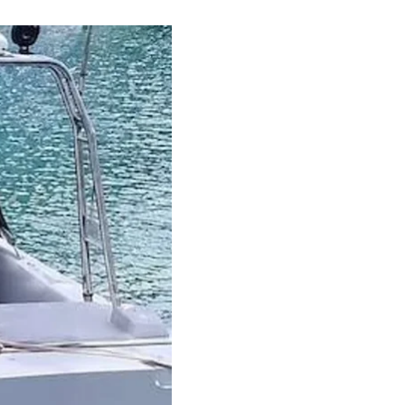
рова Лефкада і
фронту.
іу під час брифінгу.
 загрожував
итків навколишньому
, ставить під загрозу
а самооборону не може