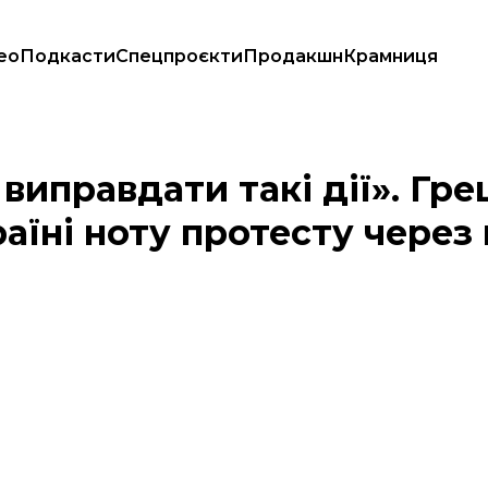
ео
Подкасти
Спецпроєкти
Продакшн
Крамниця
ила Україні ноту протесту через морський дрон у своїх водах
иправдати такі дії». Гре
аїні ноту протесту через