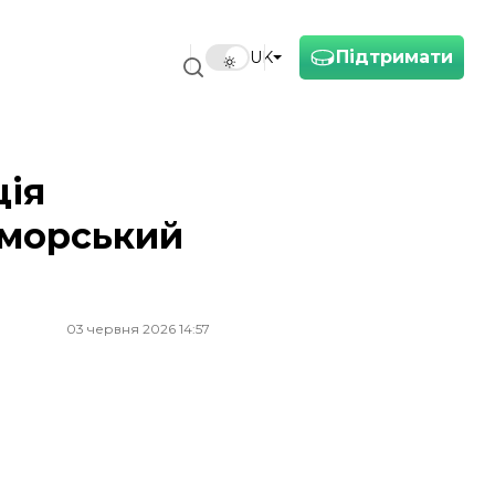
Підтримати
UK
ція
 морський
03 червня 2026 14:57