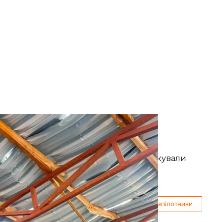
ського обстрілу Харкова
ег Синєгубов
 удару дронів. Схоже, також удруге атакували
асть
дрони
Запорізька область
безпілотники