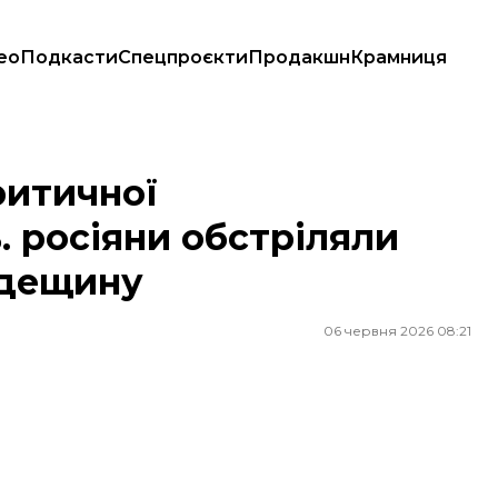
ео
Подкасти
Спецпроєкти
Продакшн
Крамниця
бстріляли Харків, Запоріжжя та Одещину
ритичної
. росіяни обстріляли
Одещину
06 червня 2026 08:21