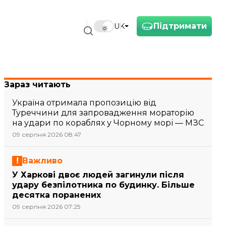
Підтримати
UK
Зараз читають
Україна отримала пропозицію від
Туреччини для запровадження мораторію
на удари по кораблях у Чорному морі — МЗС
09 серпня 2026 08:47
Важливо
У Харкові двоє людей загинули після
удару безпілотника по будинку. Більше
десятка поранених
09 серпня 2026 07:25