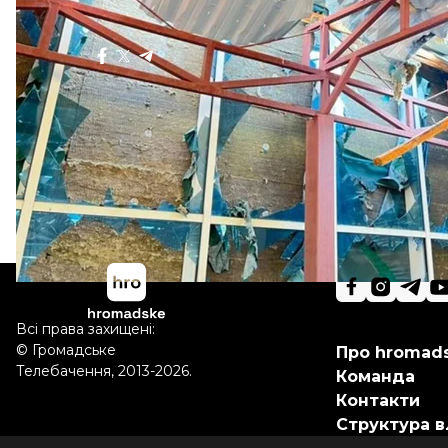
Поділитися
:
Всі права захищені:
©
Громадське
Про hromad
Телебачення
,
2013-2026.
Команда
Контакти
Структура в