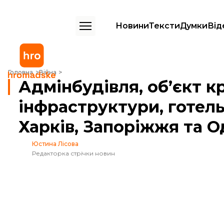
Новини
Тексти
Думки
Від
Адмінбудівля, обʼєкт критичної інфраструктури, готель. росіяни о
Головна
Війна
Адмінбудівля, обʼєкт к
інфраструктури, готель
Харків, Запоріжжя та 
Юстина Лісова
Редакторка стрічки новин