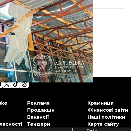
ske
Реклама
Крамниця
Продакшн
Фінансові звіти
Вакансії
Наші політики
ласності
Тендери
Карта сайту
Design