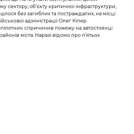
сектору, обʼєкту критичної інфраструктури,
йшлося без загиблих та постраждалих, на місці
йськової адміністрації Олег Кіпер.
езпілотник спричинив пожежу на автостоянці
йонів міста. Наразі відомо про п’ятьох