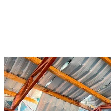
Пошкодження після росій
Telegram / Ол
читайте також:
В Усть-Лабінську на Кубані горить нафтобаза після
Кронштадт у Петербурзі
Більше про
:
обстріли
Харківська область
Одеська обл
російсько-українська війна