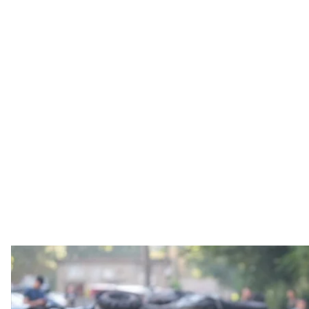
росіяни вдарили по одно
Telegram / І
У ніч проти 6 червня російські війська атакували 
Під ударами були, зокрема, Харківська, Запорізька 