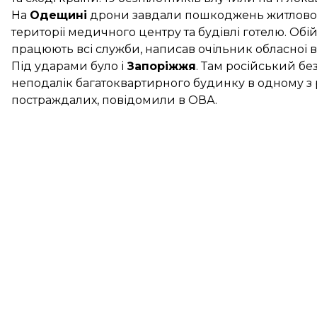
На
Одещині
дрони завдали пошкоджень житловому 
території медичного центру та будівлі готелю. Обі
працюють всі служби,
написав
очільник обласної ві
Під ударами було і
Запоріжжя
. Там російський б
неподалік багатоквартирного будинку в одному з ра
постраждалих,
повідомили
в ОВА.