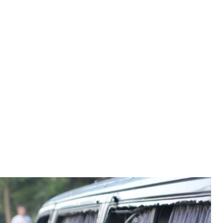
му з районів Запоріжжя
ван Федоров
Україну понад 200 безпілотниками різних типів.
та Одеська області.