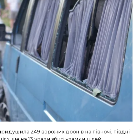
ні дрони, серед яких Shahed, «Гербера»,
а дрони-імітатори типу «Пародія».
ні війська, підрозділи радіоелектронної боротьби
рупи Сил оборони України.
придушила 249 ворожих дронів на півночі, півдні
ціях, ще на 13 упали збиті уламки цілей.