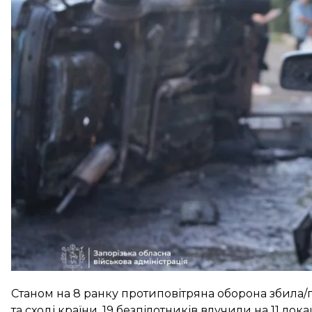
Про це
повідомили
в Повітряних силах ЗСУ.
Там кажуть, що загалом росіяни запустили 272 удар
«Італмас», баражувальні боєприпаси «Бандероль» т
Повітряний напад відбивали авіація, зенітні ракет
та безпілотних систем, а також мобільні вогневі г
Станом на 8 ранку протиповітряна оборона збила/
та сході країни. 19 безпілотників влучили на 11 лока