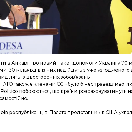
т на підтримку Києва, генеральний секретар НАТО 
країні допомогу розміром 0,25% ВВП — оголосити пр
чи схвалять
. Медіа писали, що проти виступили Вели
и в Анкарі про новий пакет допомоги Україні у 70 м
и: 30 мільярдів із них надійдуть з уже узгодженого
виділять із двосторонніх зобов’язань.
НАТО також є членами ЄС, «було б несправедливо, як
и Politico побоюються, що країни розраховуватимуть н
самостійно.
рів республіканців, Палата представників США ухва