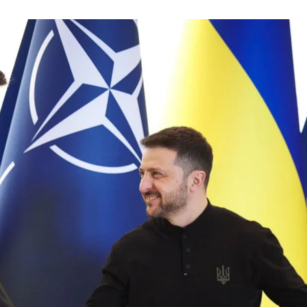
НАТО Марк Рютте та президент України Володимир Зеленський
X / Mark Rutte
о надання Україні 70 мільярдів євро допомоги на ли
аїні по 0,25% ВВП від кожного союзника, яку відкину
 НАТО.
міті в Анкарі мають дати «тверде зобов’язання про
 основі».
вони виплачують Україні більший відсоток свого ВВ