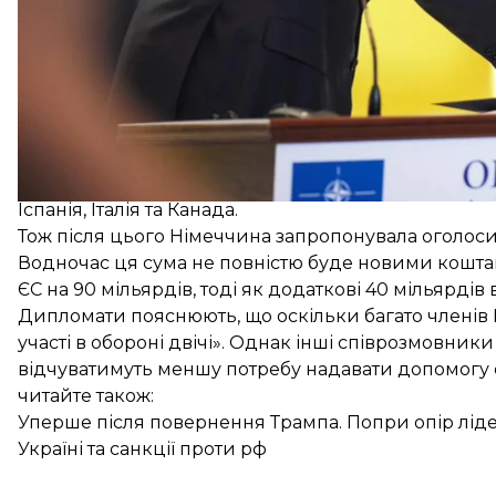
Щоб запровадити справедливіший розподіл витра
запропонував ідею, аби кожен союзник надавав У
саме на саміті в Анкарі.
Але згодом він визнав, що цю
пропозицію навряд 
Іспанія, Італія та Канада.
Тож після цього Німеччина запропонувала оголосит
Водночас ця сума не повністю буде новими коштам
ЄС на 90 мільярдів, тоді як додаткові 40 мільярдів 
Дипломати пояснюють, що оскільки багато членів 
участі в обороні двічі». Однак інші співрозмовник
відчуватимуть меншу потребу надавати допомогу 
читайте також:
Уперше після повернення Трампа. Попри опір ліде
Україні та санкції проти рф