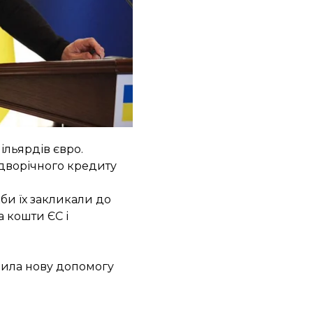
Марк Рютте
о це рішення мали
ка Британія, Франція,
ільярдів євро.
 дворічного кредиту
би їх закликали до
а кошти ЄС і
лила нову допомогу