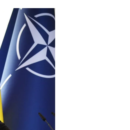
пневому саміті в
ли декілька країн.
довжувати вирішальну
П на військову