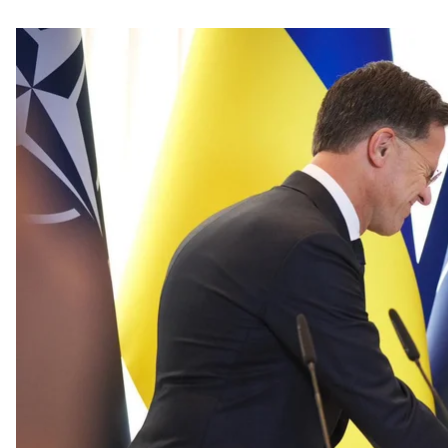
Ілюстративне фото. Генсек 
Країни НАТО розглядають можливість оголосити пр
Анкарі. Цю ідею пропонують замість виділення Укр
Про це
пише
Politico з посиланням на дипломатів
Один зі співрозмовників видання сказав, що на са
підтримку України на сталій та більш справедливій
Раніше деякі країни НАТО обурилися через те, що 
допомогу, ніж багато інших союзників.