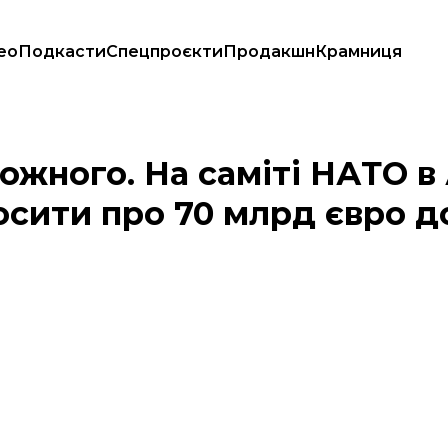
ео
Подкасти
Спецпроєкти
Продакшн
Крамниця
можуть оголосити про 70 млрд євро допомоги для України — Politico
кожного. На саміті НАТО в
осити про 70 млрд євро 