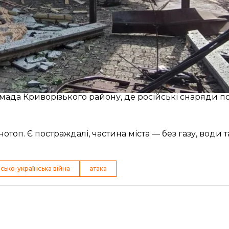
ківській громаді, де поранень зазнали семеро люде
4-річна жінка перебуває у важкому стані. Унаслідок 
ків, господарчі споруди, гаражі та автомобілі.
омада Криворізького району, де російські снаряди 
оп. Є постраждалі, частина міста — без газу, води та
сько-українська війна
атака