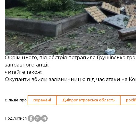
У Синельниківському районі рф поцілила по Василь
чоловіків. Чотирьох постраждалих шпиталізували, 6
пошкоджені близько двох десятків приватних будин
Окрім цього, під обстріл потрапила Грушівська гр
заправної станції.
читайте також:
Окупанти вбили залізничницю під час атаки на Конот
Більше про
:
поранені
Дніпропетровська область
росій
Поділитися
: