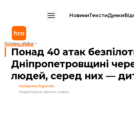
Новини
Тексти
Думки
Від
Понад 40 атак безпілотниками та авіабомбами. На Дніпропетровщин
Головна
Війна
Понад 40 атак безпіло
Дніпропетровщині через
людей, серед них — ди
Катерина Киричек
Редакторка стрічки новин