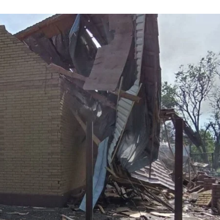
ої атаки на Дніпропетровщину, 11 червня 2026 року
Дніпропетровська ОВА
0 разів атакували три райони Дніпропетровської обла
міністрації Олександр Ганжа.
д вогнем опинилися Нікополь, а також Марганецька
ади. Там постраждали п'ятеро людей: двоє хлопців ві
а. Усім пораненим надали медичну допомогу, вони ліку
риватні будинки, автомобілі, адміністративна будівля