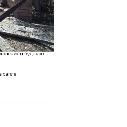
й: п'ять жінок та двоє
атаки в громаді
понівечили будівлю
 світла