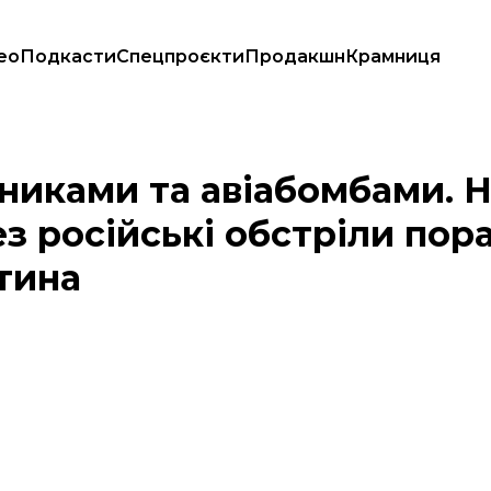
ео
Подкасти
Спецпроєкти
Продакшн
Крамниця
і через російські обстріли поранено 12 людей, серед них — дитина
тниками та авіабомбами. 
 російські обстріли пора
тина