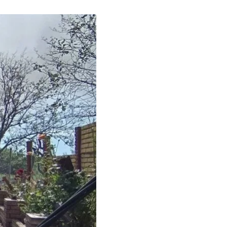
сті, застосовуючи
,
ком 19 і 21 рік,
ватимуться
, відділення банку та