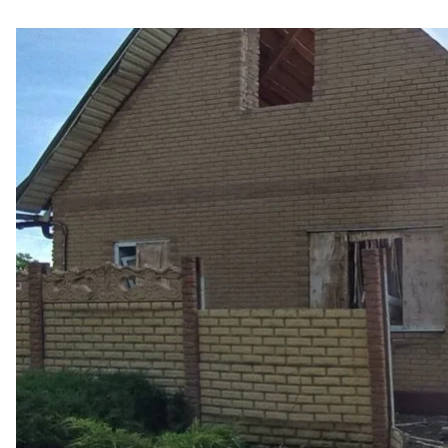
Наслідки російськ
Протягом дня 11 червня російські війська понад 4
безпілотники та керовані авіабомби.
Про це
повідомив
очільник обласної військової ад
Найбільше ударів припало на Нікопольщину, де пі
Червоногригорівська, Покровська та Мирівська гром
жінки віком 57 та 61 рік, а також 15-річна дівчин
амбулаторно. Через обстріли в районі понівечені п
автозаправна станція.