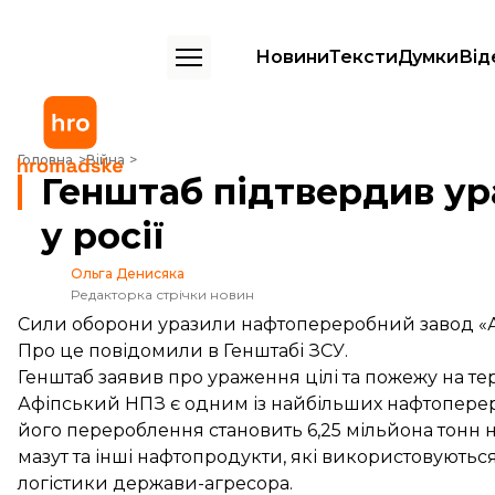
Новини
Тексти
Думки
Від
Генштаб підтвердив ураження Афіпського НПЗ у росії
Головна
Війна
Генштаб підтвердив у
у росії
Ольга Денисяка
Редакторка стрічки новин
Сили оборони уразили нафтопереробний завод «А
Про це
повідомили
в Генштабі ЗСУ.
Генштаб заявив про ураження цілі та пожежу на те
Афіпський НПЗ є одним із найбільших нафтопереро
його перероблення становить 6,25 мільйона тонн н
мазут та інші нафтопродукти, які використовуютьс
логістики держави-агресора.