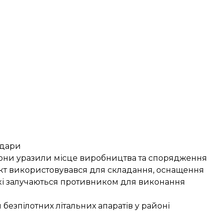
удари
рони
уразили місце виробництва та спорядження
єкт використовувався для складання, оснащення
які залучаються противником для виконання
безпілотних літальних апаратів у районі