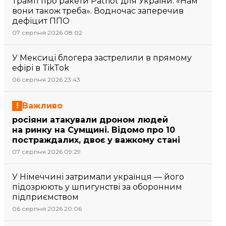
Трамп про ракети Patriot для України: «Нам
вони також треба». Водночас заперечив
дефіцит ППО
07 серпня 2026 08:02
У Мексиці блогера застрелили в прямому
ефірі в TikTok
06 серпня 2026 23:43
Важливо
росіяни атакували дроном людей
на ринку на Сумщині. Відомо про 10
постраждалих, двоє у важкому стані
07 серпня 2026 09:29
У Німеччині затримали українця — його
підозрюють у шпигунстві за оборонним
підприємством
06 серпня 2026 20:06