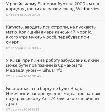
У російському Єкатеринбурзі за 2000 км від
кордону дрони атакували склад Wildberries
07 серпня 2026 09:05
Катують, вводять психотропи, не пускають
матір. Колишній американський морпіх,
якого утримують у росії, перебуває при
смерті
07 серпня 2026 08:48
У Києві припинив роботу забудовник, який
може бути пов’язаний із Єрмаком та
Медведчуком — Bihus.Info
07 серпня 2026 00:43
Боєприпасів на борту не було. Влада
Німеччини заперечує дані медіа про вантаж
на українському Ан-124, біля якого знайшли
дрон
07 серпня 2026 10:33