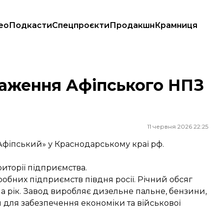
ео
Подкасти
Спецпроєкти
Продакшн
Крамниця
раження Афіпського НПЗ
11 червня 2026 22:25
фіпський» у Краснодарському краї рф.
риторії підприємства.
бних підприємств півдня росії. Річний обсяг
а рік. Завод виробляє дизельне пальне, бензини,
я для забезпечення економіки та військової