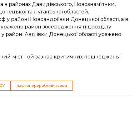
а в районах Давидівського, Новознам'янки,
Донецької та Луганської областей.
ф у районі Новоандріївки Донецької області, а в
ті уражено район зосередження підрозділу
о, у районі Авдіївки Донецької області уражено
кий міст. Той зазнав критичних пошкоджень і
ЗСУ
нафтопереробний завод