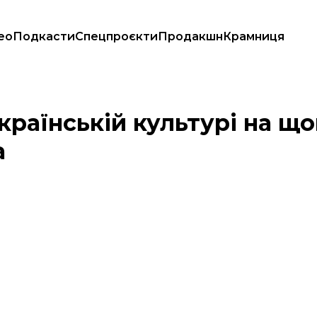
ео
Подкасти
Спецпроєкти
Продакшн
Крамниця
 євро — Бережна
українській культурі на 
а