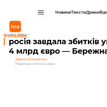
Новини
Тексти
Думки
Від
росія завдала збитків українській культурі на щонайменше 4 млрд
Головна
Війна
росія завдала збитків 
4 млрд євро — Бережн
Дарина Полішевська
Редакторка стрічки новин