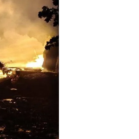
рямих — до 24
падщини України та 2
зпілотниками
ії, заклади мистецької
ідентичність, стерти