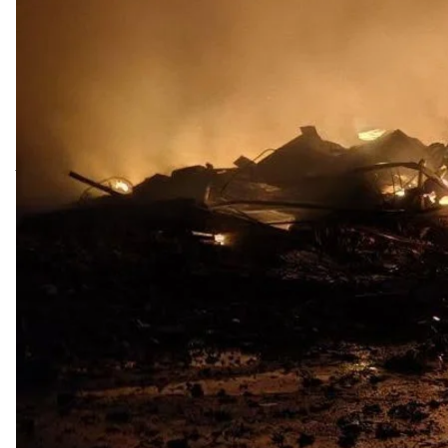
Наслідки атаки на
Загальна сума прямих збитків українській культурі
мільярдів доларів.
Про це
повідомила
міністерка культури Тетяна Бе
За її словами, з початку повномасштабного вторгн
573 об’єкти культурної інфраструктури. У ніч проти
та ракетами, постраждали ще 13 об’єктів культури.
«Це були як об’єкти всесвітньої спадщини ЮНЕСКО, 
освіти. росія атакує нас щодня і прицільно атакує 
нас, як націю»
, — каже Бережна.