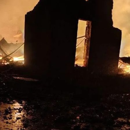
 кіностудію Довженка в Києві, 15 червня 2026 року
Facebook / Tetyana Berezhna
 через агресію рф зросла до 4 мільярдів євро, а неп
режна в ефірі телемаратону «Єдині Новини».
ення росіяни пошкодили 1 913 пам’яток культурної с
 15 червня, коли
росіяни масовано атакували
Київ бе
пам’ятки національного значення, культурні інституц
нашу культуру, тому що вони намагаються стерти нашу 