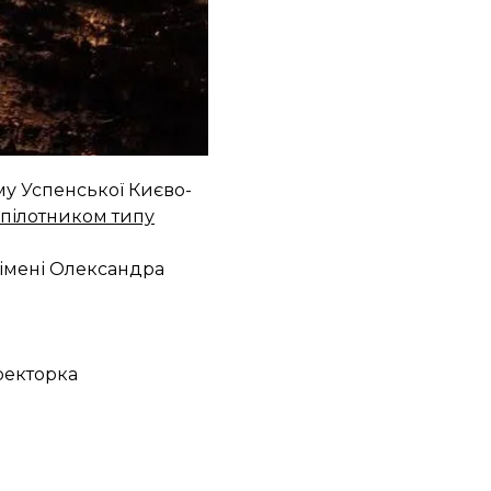
російський удар
у Успенської Києво-
зпілотником типу
 імені Олександра
иректорка