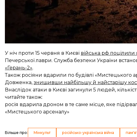
Напередодні Бережна закликала
ЮНЕСКО «називат
по Києво-Печерській Лаврі, в якій вона не назива
У ніч проти 15 червня в Києві
війська рф поцілили
Печерської лаври. Служба безпеки України встано
«Герань-2»
.
Також росіяни вдарили по будівлі «Мистецького а
Довженка,
знищивши найбільшу й найстарішу кос
Внаслідок атаки в Києві загинули 5 людей, кількіст
читайте також:
росія вдарила дроном в те саме місце, яке підірва
«Мистецького арсеналу»
Більше про
:
Мінкульт
російсько-українська війна
пам'я