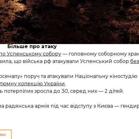
и речі своїми іменами»
після заяв організації про 
ла росію винною.
Більше про атаку
 по Успенському собору
— головному соборному храм
вила, що війська рф атакували Успенський собор
бе
рсеналу» поруч та атакували Національну кіностудію
тюмну колекцію України
.
ь потерпілих зросла до 30, серед них — 2 дітей.
ла радянська армія під час відступу з Києва — генд
тки