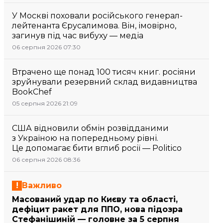
У Москві поховали російського генерал-
лейтенанта Єрусалимова. Він, імовірно,
загинув під час вибуху — медіа
06 серпня 2026 07:30
Втрачено ще понад 100 тисяч книг. росіяни
зруйнували резервний склад видавництва
BookChef
05 серпня 2026 21:09
США відновили обмін розвідданими
з Україною на попередньому рівні.
Це допомагає бити вглиб росії — Politico
06 серпня 2026 08:36
Важливо
Масований удар по Києву та області,
дефіцит ракет для ППО, нова підозра
Стефанішиній — головне за 5 серпня