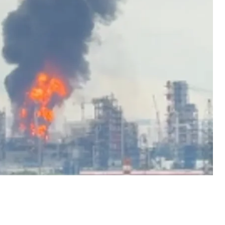
тановку з первинного перероблення нафти, яка
відновити роботу «незабаром».