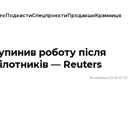
ео
Подкасти
Спецпроєкти
Продакшн
Крамниця
лотників — Reuters
пинив роботу після
ілотників — Reuters
16 червня 2026 19:02