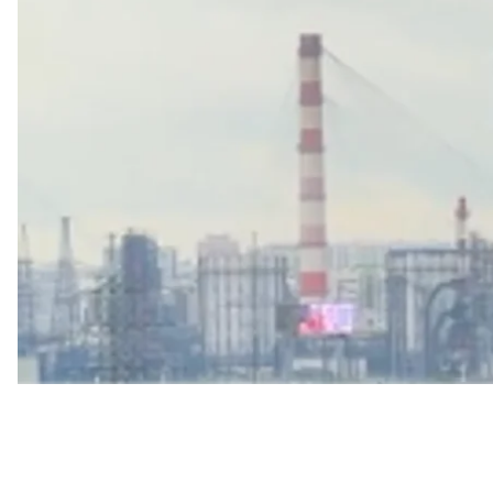
За даними агентства, безпілотники пошкодили ус
забезпечує 53% виробництва. Інша установка має 