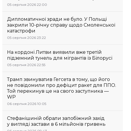
05 серпня 2026 22:00
Дипломатичної зради не було. У Польщі
закрили 10-річну справу щодо Смоленської
катастрофи
05 серпня 2026 23:22
На кордоні Литви виявили вже третій
підземний тунель для мігрантів із Білорусі
05 серпня 2026 22:55
Трамп звинуватив Гегсета в тому, що його
не повідомили про дефіцит ракет для ППО.
Той перекинув це на свого заступника —
WP
06 серпня 2026 10:05
Стефанішиній обрали запобіжний захід
у вигляді застави в 6 мільйонів гривень
06 серпня 2026 09:43