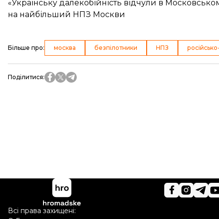
«Українську далекобійність відчули в Московськом
на найбільший НПЗ Москви
Більше про
:
москва
безпілотники
НПЗ
російсько
Поділитися
:
Всі права захищені: