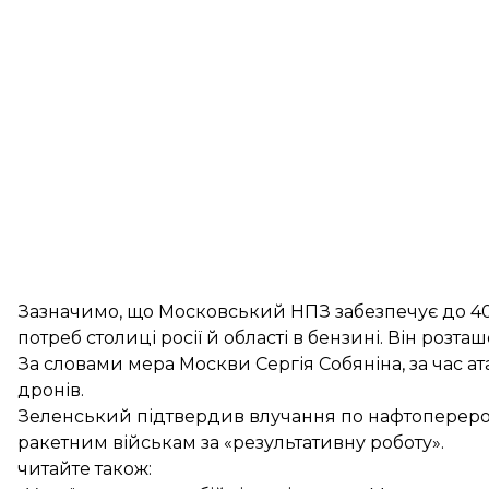
Зазначимо, що
Московський НПЗ
забезпечує до 4
потреб столиці росії й області в бензині. Він розта
За словами мера Москви Сергія Собяніна, за час 
дронів.
Зеленський підтвердив
влучання по нафтоперероб
ракетним військам за «результативну роботу».
читайте також: