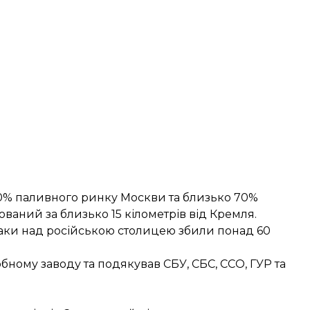
0% паливного ринку Москви та близько 70%
шований за близько 15 кілометрів від Кремля.
атаки над російською столицею
збили
понад 60
ному заводу та подякував СБУ, СБС, ССО, ГУР та