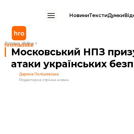
Новини
Тексти
Думки
Від
Московський НПЗ призупинив роботу після атаки українських безпі
Головна
Війна
Московський НПЗ призу
атаки українських безп
Дарина Полішевська
Редакторка стрічки новин