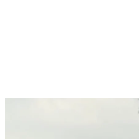
Атака на НПЗ у Москві
Zelenskiy / Offi
Найбільший нафтопереробний завод Москви призу
безпілотників зранку 16 червня.
Про це
повідомляє
Reuters з посиланням на джер