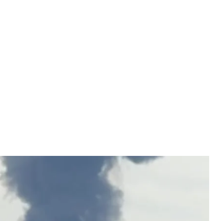
, 16 червня 2026 року
cial / Telegram
пинив роботу через атаку українських
ела.