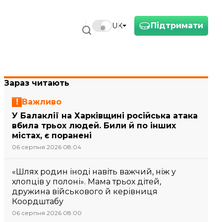
Підтримати
UK
Зараз читають
Важливо
У Балаклії на Харківщині російська атака
вбила трьох людей. Били й по інших
містах, є поранені
06 серпня 2026 08:04
«Шлях родин іноді навіть важчий, ніж у
хлопців у полоні». Мама трьох дітей,
дружина військового й керівниця
Коордштабу
06 серпня 2026 08:00