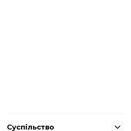
читайте також:
Данія передасть Україні 15 тисяч
далекобійних артилерійських
боєприпасів
Більше про
:
Данія
військова допомога
військова підтримка
російсько-українська війна
Поділитися
:
Суспільство