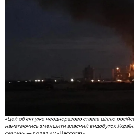
Про це
повідомили
у компанії.
У результаті атаки на об’єкті виникла пожежа. Ро
пошкоджень наразі неможливо.
Серед працівників постраждалих немає, усі вчасн
«Цей об’єкт уже неодноразово ставав ціллю російсь
намагаючись зменшити власний видобуток України
сезону»
, — додали у «Нафтогаз».