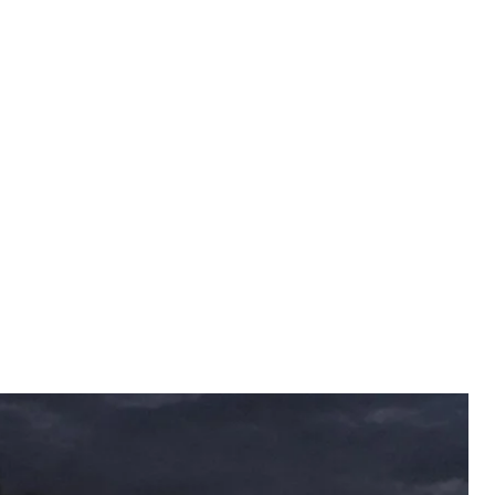
об’єкт «Нафтогазу» на Полтавщині
NaftogazUA
у з газовидобувних активів Групи «Нафтогаз»