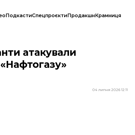
ео
Подкасти
Спецпроєкти
Продакшн
Крамниця
тогазу» на Полтавщині
анти атакували
 «Нафтогазу»
04 липня 2026 12:11