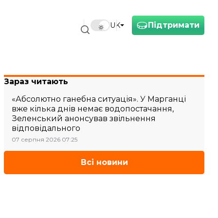
Підтримати
UK
Зараз читають
«Абсолютно ганебна ситуація». У Марганці
вже кілька днів немає водопостачання,
Зеленський анонсував звільнення
відповідального
07 серпня 2026 07:25
Всі новини