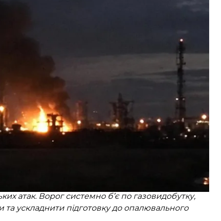
боту підприємства зупинили, оцінити масштаби
о перейшли в укриття.
ких атак. Ворог системно б’є по газовидобутку,
 та ускладнити підготовку до опалювального