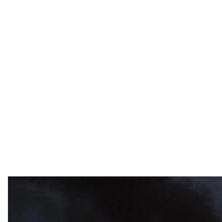
росіяни атакували газовидобувний 
Telegram / 
Вранці 4 липня російські дрони вдарили по одном
на Полтавщині.