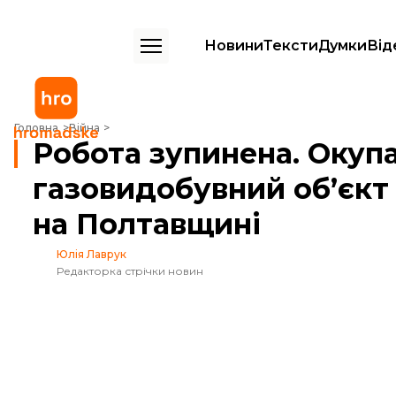
Новини
Тексти
Думки
Від
Робота зупинена. Окупанти атакували газовидобувний об’єкт «Наф
Головна
Війна
Робота зупинена. Окуп
газовидобувний об’єкт
на Полтавщині
Юлія Лаврук
Редакторка стрічки новин