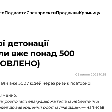
ео
Подкасти
Спецпроєкти
Продакшн
Крамниця
 понад 500 людей — Клименко (ОНОВЛЕНО)
ї детонації
ли вже понад 500
НОВЛЕНО)
06 липня 2026 10:55
вали вже 500 людей через ризик повторної
лименко.
и розпочали евакуацію жителів із небезпечної
ей до завершення робіт із ліквідації»
, — написав