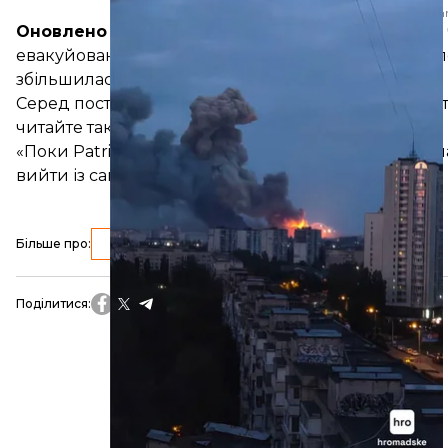
Надано h
Оновлено о 13:00.
У МВС України повідомили, що 
евакуйовано понад 600 людей. Наразі в лікарнях п
збільшилася
до п'яти.
Серед постраждалих у Вишневому — два співробі
читайте також:
«Поки Patriot на складах, це заохочує росію “пер
вийти із саміту НАТО із «сильним рішенням»
Більше про
:
Київська область
Поділитися
: