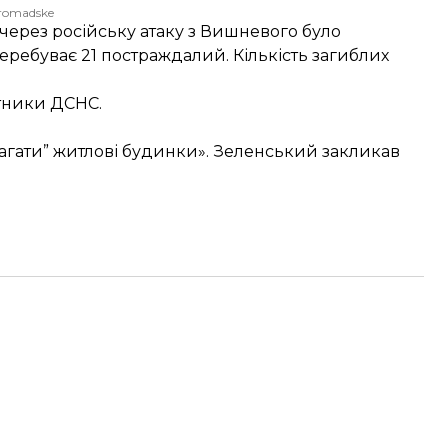
romadske
через російську атаку з Вишневого було
еребуває 21 постраждалий. Кількість загиблих
тники ДСНС.
емагати” житлові будинки». Зеленський закликав