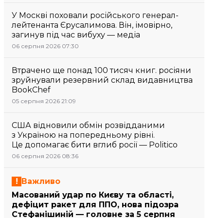
У Москві поховали російського генерал-
лейтенанта Єрусалимова. Він, імовірно,
загинув під час вибуху — медіа
06 серпня 2026 07:30
Втрачено ще понад 100 тисяч книг. росіяни
зруйнували резервний склад видавництва
BookChef
05 серпня 2026 21:09
США відновили обмін розвідданими
з Україною на попередньому рівні.
Це допомагає бити вглиб росії — Politico
06 серпня 2026 08:36
Важливо
Масований удар по Києву та області,
дефіцит ракет для ППО, нова підозра
Стефанішиній — головне за 5 серпня