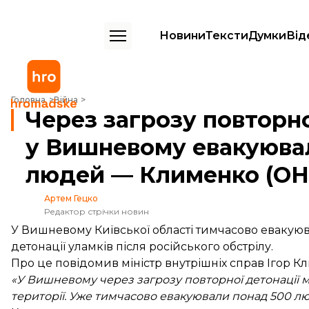
Новини
Тексти
Думки
Від
Через загрозу повторної детонації у Вишневому евакуювали вже
Головна
Війна
Через загрозу повторно
у Вишневому евакуюва
людей — Клименко (О
Артем Гецко
Редактор стрічки новин
У Вишневому Київської області тимчасово евакую
детонації уламків після російського обстрілу.
Про це
повідомив
міністр внутрішніх справ Ігор К
«У Вишневому через загрозу повторної детонації м
території. Уже тимчасово евакуювали понад 500 люд