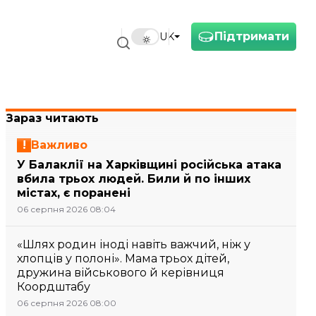
Підтримати
UK
Зараз читають
Важливо
У Балаклії на Харківщині російська атака
вбила трьох людей. Били й по інших
містах, є поранені
06 серпня 2026 08:04
«Шлях родин іноді навіть важчий, ніж у
хлопців у полоні». Мама трьох дітей,
дружина військового й керівниця
Коордштабу
06 серпня 2026 08:00