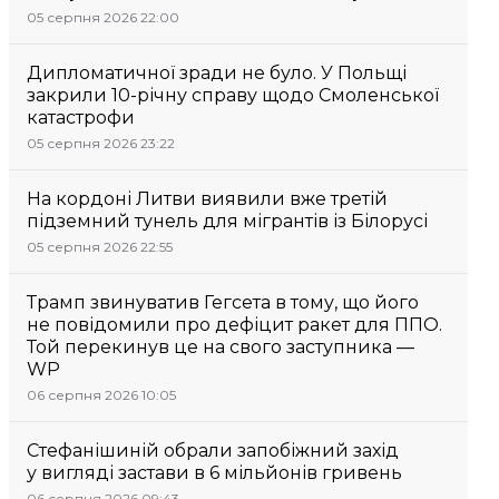
05 серпня 2026 22:00
Дипломатичної зради не було. У Польщі
закрили 10-річну справу щодо Смоленської
катастрофи
05 серпня 2026 23:22
На кордоні Литви виявили вже третій
підземний тунель для мігрантів із Білорусі
05 серпня 2026 22:55
Трамп звинуватив Гегсета в тому, що його
не повідомили про дефіцит ракет для ППО.
Той перекинув це на свого заступника —
WP
06 серпня 2026 10:05
Стефанішиній обрали запобіжний захід
у вигляді застави в 6 мільйонів гривень
06 серпня 2026 09:43