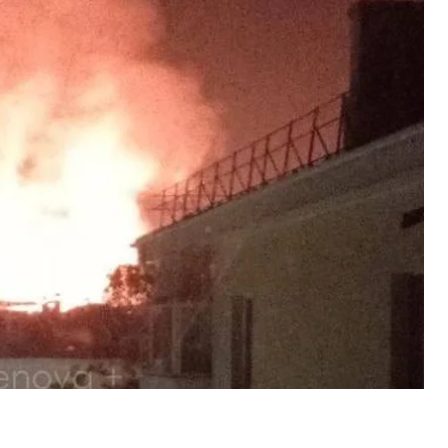
сті Олександр Шуваєв.
вали під ракетною атакою. Губернатор повідомив