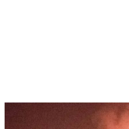
Наслідки ракетного удару по 
Соцме
Бєлгород у росії опинився під ракетним ударом. П
управління магістральних газопроводів, аеропорт 