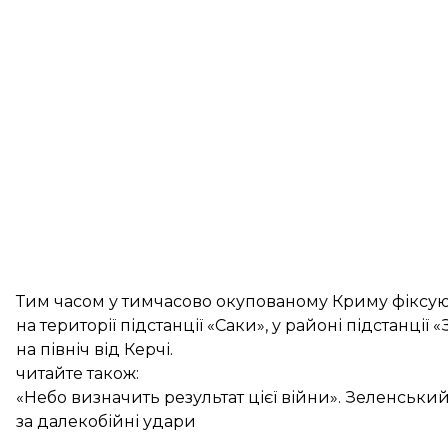
Тим часом у тимчасово окупованому Криму фіксую
на території підстанції «Саки», у районі підстанції
на північ від Керчі.
читайте також:
«Небо визначить результат цієї війни». Зеленськи
за далекобійні удари