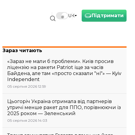
Підтримати
UK
Зараз читають
«Зараз не мали б проблеми». Київ просив
ліцензію на ракети Patriot іще за часів
Байдена, але там «просто сказали "ні"» — Kyiv
Independent
05 серпня 2026 12:59
Цьогоріч Україна отримала від партнерів
утричі менше ракет для ППО, порівнюючи із
2025 роком — Зеленський
05 серпня 2026 14:03