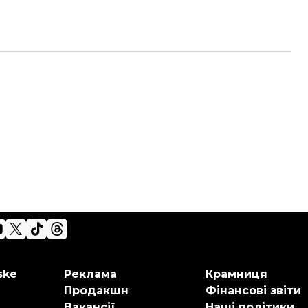
ske
Реклама
Крамниця
Продакшн
Фінансові звіти
Вакансії
Наші політики