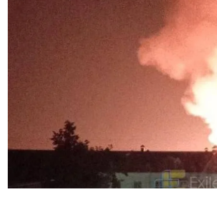
Про це
повідомив
губернатор Бєлгородської обла
Шуваєв підтвердив, що Бєлгород і околиці перебу
про пошкодження енергетичної інфраструктури.