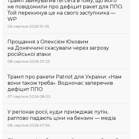
Трамп звинуватив Гегсета в тому, що його
не повідомили про дефіцит ракет для ППО.
Той перекинув це на свого заступника —
WP
06 серпня 2026 10:05
Прощання з Олексієм Юковим
на Донеччині скасували через загрозу
російської атаки
08 серпня 2026 07:23
Трамп про ракети Patriot для України: «Нам
вони також треба». Водночас заперечив
дефіцит ППО
07 серпня 2026 08:02
У регіонах росії, куди приїжджає путін,
раптово падають ціни на бензин — медіа
08 серпня 2026 07:54