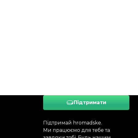
Підтримати
Підтримай hromadske.
Ми працюємо для тебе та
завдяки тобі. Будь нашим