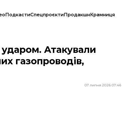
ео
Подкасти
Спецпроєкти
Продакшн
Крамниця
 газопроводів, аеропорт і ТЕЦ
 ударом. Атакували
их газопроводів,
07 липня 2026 07:46