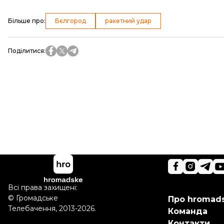
Більше про
:
Бєлгород
ракетний удар
Поділитися
:
Всі права захищені:
©
Громадське
Про hromad
Телебачення
,
2013-2026.
Команда
Контакти