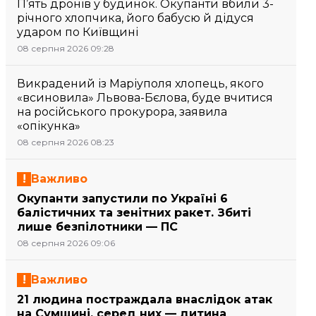
П’ять дронів у будинок. Окупанти вбили 3-
річного хлопчика, його бабусю й дідуся
ударом по Київщині
08 серпня 2026 09:28
Викрадений із Маріуполя хлопець, якого
«всиновила» Львова-Бєлова, буде вчитися
на російського прокурора, заявила
«опікунка»
08 серпня 2026 08:23
Важливо
Окупанти запустили по Україні 6
балістичних та зенітних ракет. Збиті
лише безпілотники — ПС
08 серпня 2026 09:06
Важливо
21 людина постраждала внаслідок атак
на Сумщині, серед них — дитина