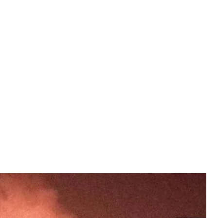
Бєлгороду, 7 липня 2026 року
режі
ісля атаки там палають лінійне виробниче
й теплова електростанція.