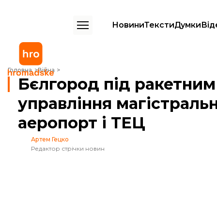
Новини
Тексти
Думки
Від
Бєлгород під ракетним ударом. Атакували управління магістральних
Головна
Війна
Бєлгород під ракетним
управління магістральн
аеропорт і ТЕЦ
Артем Гецко
Редактор стрічки новин