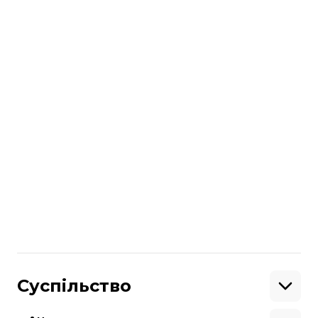
і пам’ять
»
підготувала
платформа пам’яті
«
Меморіал
»
завдяки донату на пам’ять
від
Благодійного фонду імені Іллі
Грабаря
—
полеглого захисника і
саундпродюсера.
Більше про
:
музика
меморіал
музиканти
пам'ять
концерт
російсько-українська війна
загиблі військові
Поділитися
:
Суспільство
Освіта