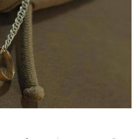
в Курській області рф, коли стався цей інцидент.
пригадує, що один з уламків ворожого
ї. Тоді я відчув сильний удар, але не зрозумів,
ли ми відійшли, переконався, що не маю поранень.
 цьому значення, бо не знав причини»
, — розповів