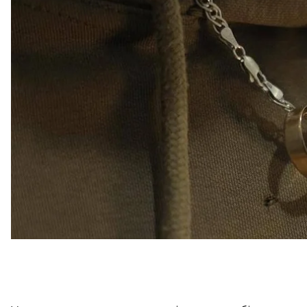
Українські військові відбивали наступ противника 
Військовий (імені якого в полку не розкривають) 
боєприпасу влучив прямо в нього.
«Але його зупинила обручка, яка висіла в мене на ши
що зазнав травми, і продовжив вести бій. Лише ко
Згодом я помітив, що кільце погнуте, але не надав
військовий.