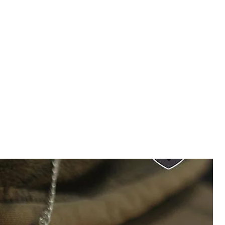
на шиї військового
СО ім. Князя Ізяслава Мстиславича
в, що під час виконання бойового завдання
иття, зупинивши уламок снаряда.
ння ССО ім. Князя Ізяслава Мстиславича.