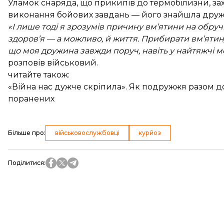
Уламок снаряда, що прикипів до термобілизни, за
виконання бойових завдань — його знайшла друж
«І лише тоді я зрозумів причину вм’ятини на обручці
здоров’я — а можливо, й життя. Прибирати вм’ятину
що моя дружина завжди поруч, навіть у найтяжчі м
розповів військовий.
читайте також:
«Війна нас дужче скріпила». Як подружжя разом д
поранених
Більше про
:
військовослужбовці
курйоз
Поділитися
: