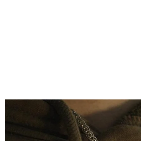
Обручка, що висіла 
8 полк спеціального призначення С
Військовий Сил спеціальних операцій ЗСУ розпові
обручка, що висіла на його шиї, врятувала йому ж
Про це
розповіли
у 8 полку спеціального призначе