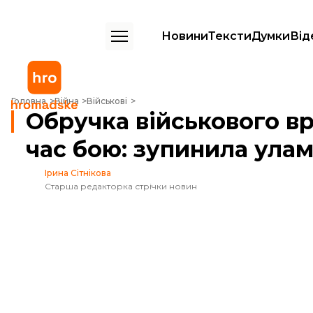
Новини
Тексти
Думки
Від
Обручка військового врятувала йому життя під час бою: зупинила
Головна
Війна
Військові
Обручка військового в
час бою: зупинила ула
Ірина Сітнікова
Старша редакторка стрічки новин