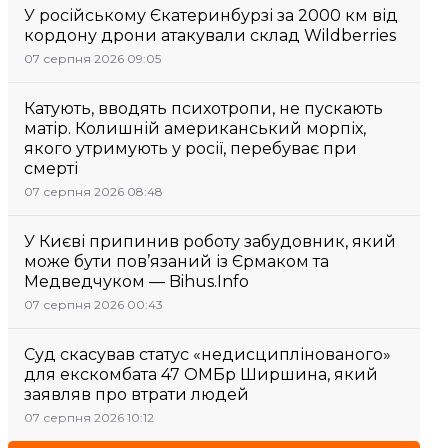
У російському Єкатеринбурзі за 2000 км від
кордону дрони атакували склад Wildberries
07 серпня 2026 09:05
Катують, вводять психотропи, не пускають
матір. Колишній американський морпіх,
якого утримують у росії, перебуває при
смерті
07 серпня 2026 08:48
У Києві припинив роботу забудовник, який
може бути пов’язаний із Єрмаком та
Медведчуком — Bihus.Info
07 серпня 2026 00:43
Суд скасував статус «недисциплінованого»
для екскомбата 47 ОМБр Ширшина, який
заявляв про втрати людей
07 серпня 2026 10:12