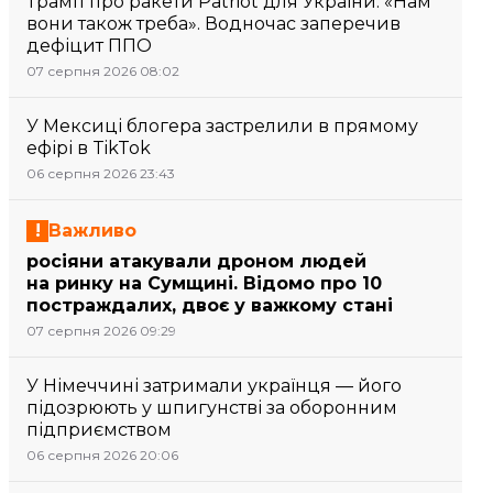
Трамп про ракети Patriot для України: «Нам
вони також треба». Водночас заперечив
дефіцит ППО
07 серпня 2026 08:02
У Мексиці блогера застрелили в прямому
ефірі в TikTok
06 серпня 2026 23:43
Важливо
росіяни атакували дроном людей
на ринку на Сумщині. Відомо про 10
постраждалих, двоє у важкому стані
07 серпня 2026 09:29
У Німеччині затримали українця — його
підозрюють у шпигунстві за оборонним
підприємством
06 серпня 2026 20:06