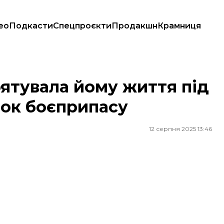
ео
Подкасти
Спецпроєкти
Продакшн
Крамниця
 уламок боєприпасу
рятувала йому життя під
мок боєприпасу
12 серпня 2025 13:46