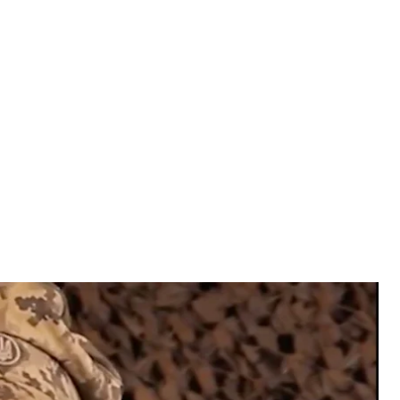
ець Войцех Антоні
 з відео
8-річного Войцеха Антоні, який мав їхати
країнського центру рекрутингу добровольців.