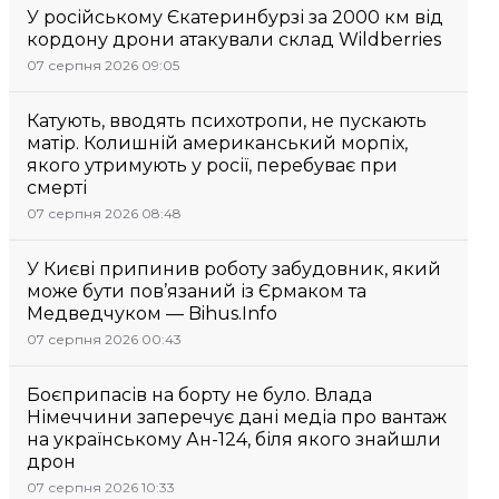
У російському Єкатеринбурзі за 2000 км від
кордону дрони атакували склад Wildberries
07 серпня 2026 09:05
Катують, вводять психотропи, не пускають
матір. Колишній американський морпіх,
якого утримують у росії, перебуває при
смерті
07 серпня 2026 08:48
У Києві припинив роботу забудовник, який
може бути пов’язаний із Єрмаком та
Медведчуком — Bihus.Info
07 серпня 2026 00:43
Боєприпасів на борту не було. Влада
Німеччини заперечує дані медіа про вантаж
на українському Ан-124, біля якого знайшли
дрон
07 серпня 2026 10:33