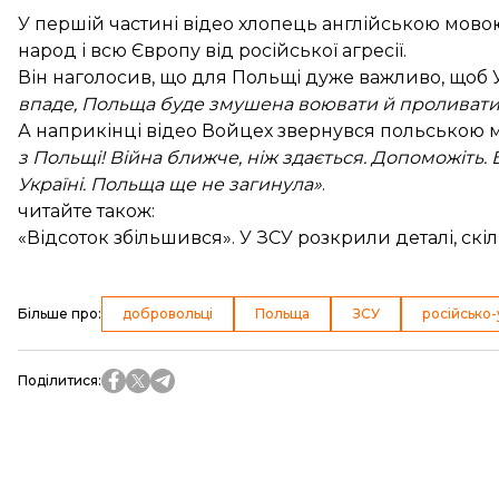
У першій частині відео хлопець англійською мово
народ і всю Європу від російської агресії.
Він наголосив, що для Польщі дуже важливо, щоб 
впаде, Польща буде змушена воювати й проливати 
А наприкінці відео Войцех звернувся польською 
з Польщі! Війна ближче, ніж здається. Допоможіть.
Україні. Польща ще не загинула»
.
читайте також:
«Відсоток збільшився». У ЗСУ розкрили деталі, скі
Більше про
:
добровольці
Польща
ЗСУ
російсько-
Поділитися
: