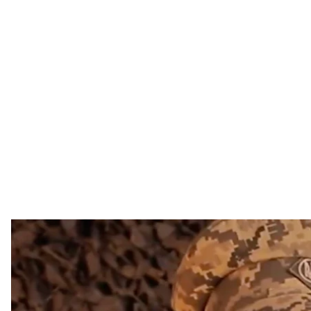
Польський добровол
Скриншот
У березні 2025 року в Польщі оголосили в розшук 1
до Варшави. За пів року його помітили в ролику у
Про це
пише
польське видання Onet.