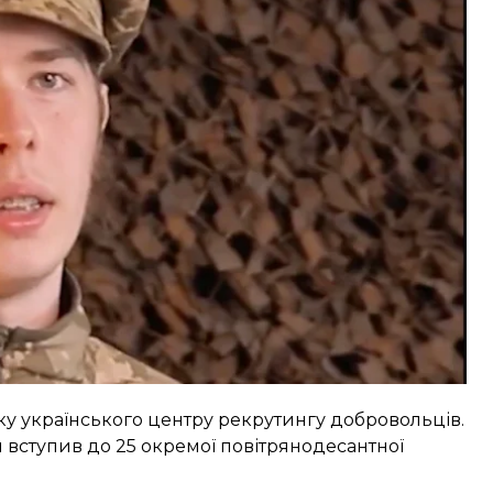
ь у місцевих медіа в березні 2025 року. Родина
 або України. Про це свідчили останні листування
мила, що його знайшли, не навівши деталей.
ку українського центру рекрутингу добровольців.
 й вступив до 25 окремої повітрянодесантної