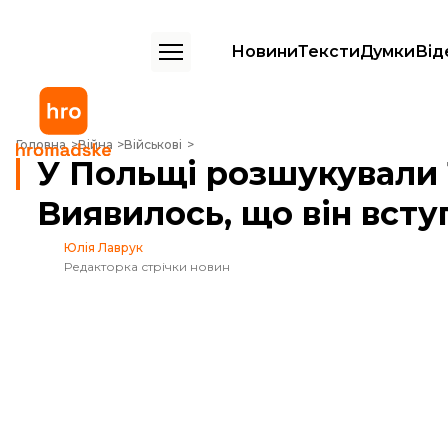
Новини
Тексти
Думки
Від
У Польщі розшукували 18-річного хлопця. Виявилось, що він вступив 
Головна
Війна
Військові
У Польщі розшукували 
Виявилось, що він всту
Юлія Лаврук
Редакторка стрічки новин