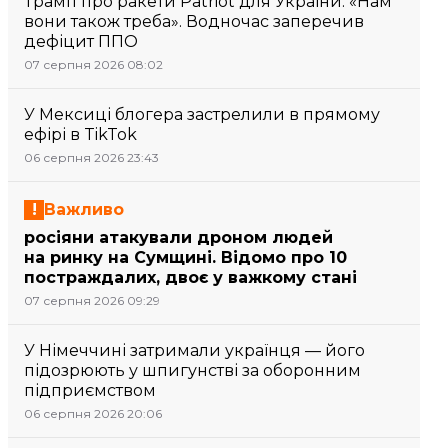
Трамп про ракети Patriot для України: «Нам
вони також треба». Водночас заперечив
дефіцит ППО
07 серпня 2026 08:02
У Мексиці блогера застрелили в прямому
ефірі в TikTok
06 серпня 2026 23:43
Важливо
росіяни атакували дроном людей
на ринку на Сумщині. Відомо про 10
постраждалих, двоє у важкому стані
07 серпня 2026 09:29
У Німеччині затримали українця — його
підозрюють у шпигунстві за оборонним
підприємством
06 серпня 2026 20:06