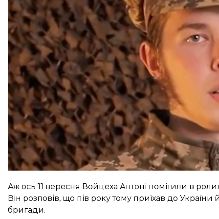
Інформація про зникнення Войцеха Антоні з’явилас
вже тоді підозрювала, що він міг виїхати до Литви
з ним.
Після кількох днів пошуків хлопця поліція повідо
Аж ось 11 вересня Войцеха Антоні помітили в роли
Він розповів, що пів року тому приїхав до України
бригади.