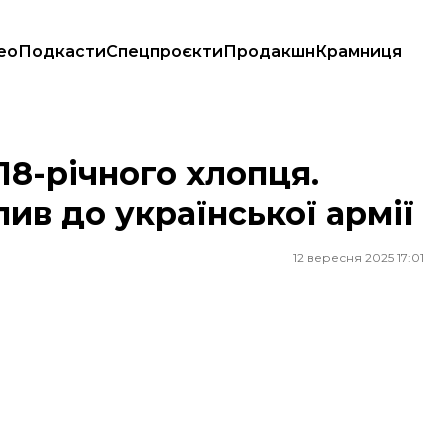
ео
Подкасти
Спецпроєкти
Продакшн
Крамниця
до української армії
18-річного хлопця.
пив до української армії
12 вересня 2025 17:01