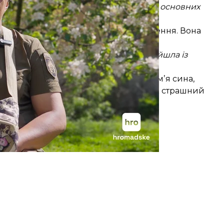
ців. Потім знайшли. Це теж була одна з основних
.
 3 місяців. Нині Пінк — у групі забезпечення. Вона
а мене в броніку не народила. От я вийшла із
лін. Словами таке не передати».
бі набила лише одне тату на руці — імʼя сина,
йську. Каже, період у колонії забула як страшний