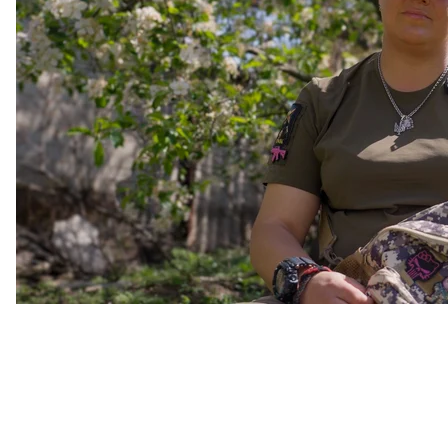
Він довго був безвісти зниклим — рік і десять міся
причин, чому я пішла служити»
, — розповідає жінка
Вона відбула в колонії 4 роки 9 місяців із 6 років і
доставляє на позиції провізію — і дроном, і пішки.
«Це моє. Я тут себе бачу. Вже в мами питаю, чи вон
завдання, два дні — і все, я вже не можу. Це адрена
До увʼязнення Пінк працювала тату-майстринею. Со
«Амін». Після війни хоче продовжувати службу у ві
сон.