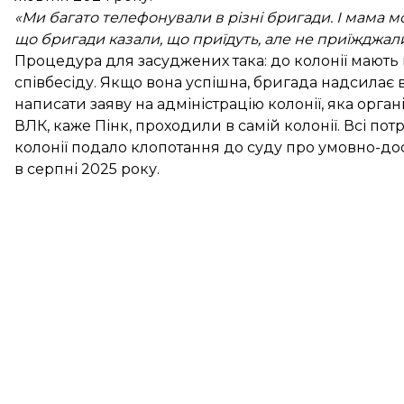
«Ми багато телефонували в різні бригади. І мама мо
що бригади казали, що приїдуть, але не приїжджал
Процедура для засуджених така: до колонії мають
співбесіду. Якщо вона успішна, бригада надсилає 
написати заяву на адміністрацію колонії, яка орган
ВЛК, каже Пінк, проходили в самій колонії. Всі потр
колонії подало клопотання до суду про умовно-до
в серпні 2025 року.