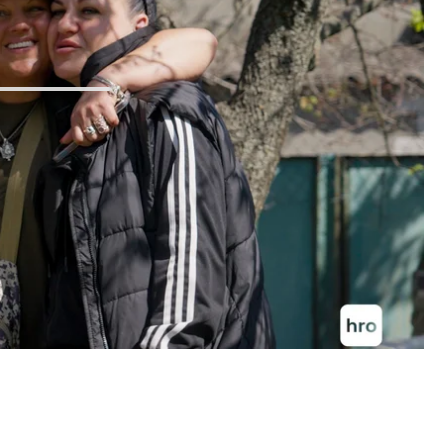
ь, що я потрапила за ґрати. Раніше синові було
 гордістю може сказати: служить»
, — розповідає
ітень 2026-го звільнили з тюрми умовно-