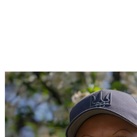
Військовослу
Павло Брук 
З колишніми увʼязненими ми зустрічаємося на при
та протидронові сітки, натягнуті по всіх вулицях, н
протидронового тунелю заїжджаємо на подвірʼя, як
бригади батальйону «Шквал». Всі до минулого року
Що колишніх засуджених мотивувало піти воювати
Чи використовують вони умовно-дострокове звільн
це ми поговорили з військовослужбовицями.