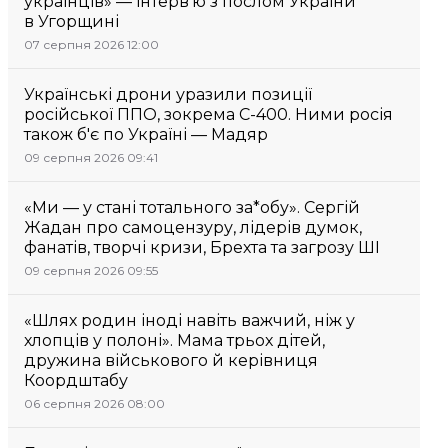
українців» — інтерв’ю з послом України
в Угорщині
07 серпня 2026 12:00
Українські дрони уразили позиції
російської ППО, зокрема С-400. Ними росія
також б'є по Україні — Мадяр
09 серпня 2026 09:41
«Ми — у стані тотального за*обу». Сергій
Жадан про самоцензуру, лідерів думок,
фанатів, творчі кризи, Брехта та загрозу ШІ
09 серпня 2026 09:55
«Шлях родин іноді навіть важчий, ніж у
хлопців у полоні». Мама трьох дітей,
дружина військового й керівниця
Коордштабу
06 серпня 2026 08:00