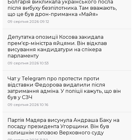
Болгарія викликала українського посла
після вибуху безпілотника. Там вважають,
що це був дрон-приманка «Майя»
09 серпня 2026 09:12
Депутатка опозиції Косова закидала
прем'єр-міністра яйцями. Він відклав
висування кандидатури на спікера
парламенту
09 серпня 2026 10:53
Чат у Telegram про протести проти
відставки Федорова видалили після
затримання адміна. У поліції кажуть, що він
був у СЗЧ
09 серпня 2026 10:16
Партія Мадяра висунула Андраша Баку на
посаду президента Угорщини. Він був
колишнім головою Верховного суду
09 серпня 2026 11:30