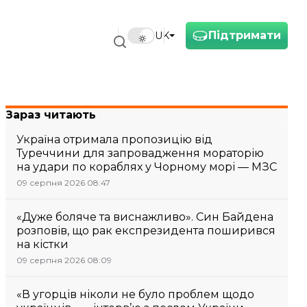
Підтримати
UK
Зараз читають
Україна отримала пропозицію від
Туреччини для запровадження мораторію
на удари по кораблях у Чорному морі — МЗС
09 серпня 2026 08:47
«Дуже боляче та виснажливо». Син Байдена
розповів, що рак експрезидента поширився
на кістки
09 серпня 2026 08:09
«В угорців ніколи не було проблем щодо