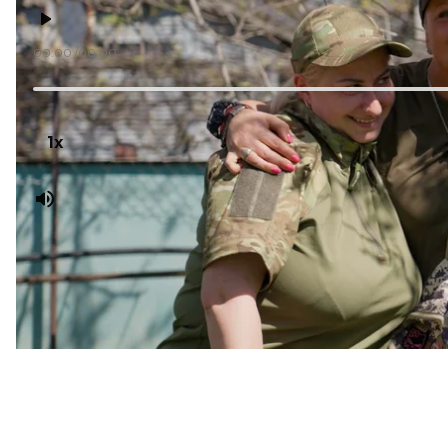
00:00
00:00
«Я не могла дати своєму сину клеймо — так склалос
соромно, якщо хтось питав, де мама. А зараз він із
військова, на позивний Пінк.
1x
Вона — одна з понад 200 жінок, яких станом на кв
достроково для проходження військової служби.