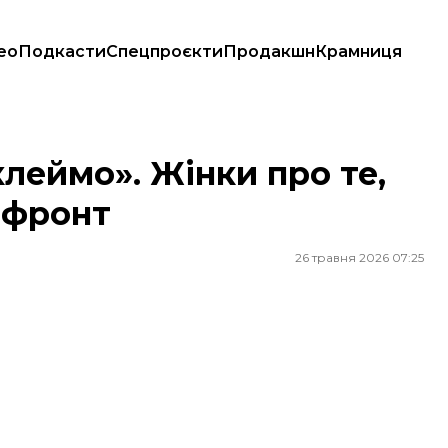
ео
Подкасти
Спецпроєкти
Продакшн
Крамниця
на фронт
клеймо». Жінки про те,
 фронт
26 травня 2026 07:25