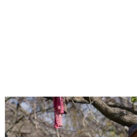
Белла, Пінк і М
Павло Брук 
Прослухати аудіоверсію