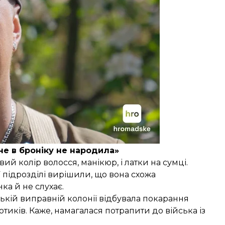
не в броніку не народила»
й колір волосся, манікюр, і латки на сумці.
 підрозділі вирішили, що вона схожа
ка й не слухає.
азькій виправній колонії відбувала покарання
тиків. Каже, намагалася потрапити до війська із