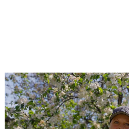
Військовослу
Павло Брук 
Пінк — мати-одиначка, має майже 12-річного сина.
сина Пінк долучилася до війська.
Коли жінку ув’язнили, рідні розповідали хлопчикові
сказав їй телефоном:
«Мамо, я все знав».
Почув, нап
Пінк додає: її злочин не був повʼязаний із пошуко
«Грошей вистачало. У мене чоловік був військовий. 