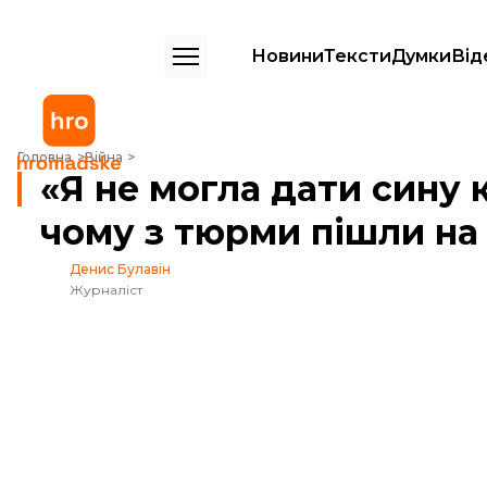
Новини
Тексти
Думки
Від
«Я не могла дати сину клеймо». Жінки про те, чому з тюрми пішли 
Головна
Війна
«Я не могла дати сину 
чому з тюрми пішли на
Денис Булавін
Журналіст