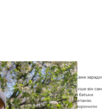
жбовиця Пінк
/ hromadske
 Його вихованням опікується бабуся. Саме заради
, що мама на заробітках у Польщі. Пізніше він сам
евно, від інших дітей, яким розказали батьки.
м грошей. Просто потрапила не в ту компанію.
Він загинув. Торік у грудні ми його похоронили.