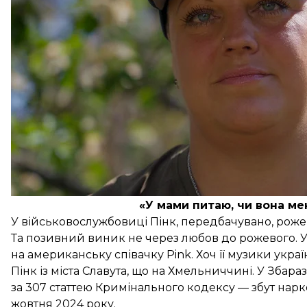
«У мами питаю, чи вона ме
У військовослужбовиці Пінк, передбачувано, рожеви
Та позивний виник не через любов до рожевого. У
на американську співачку Pink. Хоч її музики україн
Пінк із міста Славута, що на Хмельниччині. У Збар
за 307 статтею Кримінального кодексу — збут нарко
жовтня 2024 року.