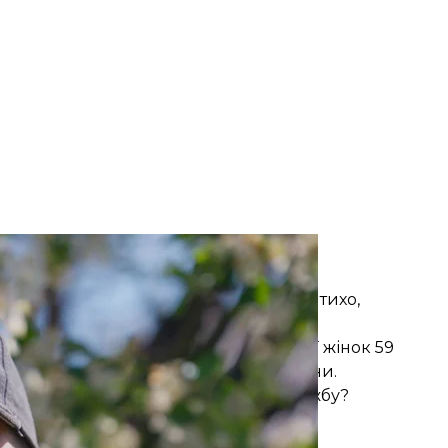
жбовиця Пінк
/ hromadske
фронтовій Дніпропетровщині. У селі тихо,
агадують: війна поруч. Через отвір
е стало пунктом постійної дислокації жінок 59
 відбували покарання за різні злочини.
? Чи складно було потрапити на службу?
ення, щоб потім піти у СЗЧ? Про