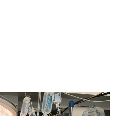
дили серце 12-річному хлопчику
о Миколая / Facebook
ному Назару Мазуру з Вінниччини. Операція
сплантацією серця у стінах Дитячої лікарні