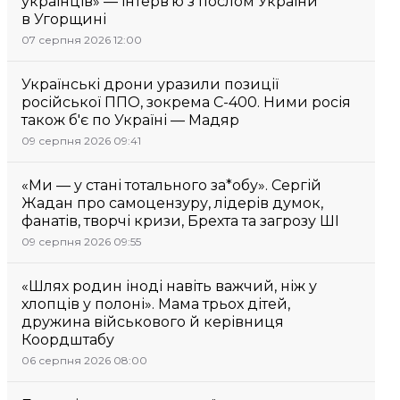
українців» — інтерв’ю з послом України
в Угорщині
07 серпня 2026 12:00
Українські дрони уразили позиції
російської ППО, зокрема С-400. Ними росія
також б'є по Україні — Мадяр
09 серпня 2026 09:41
«Ми — у стані тотального за*обу». Сергій
Жадан про самоцензуру, лідерів думок,
фанатів, творчі кризи, Брехта та загрозу ШІ
09 серпня 2026 09:55
«Шлях родин іноді навіть важчий, ніж у
хлопців у полоні». Мама трьох дітей,
дружина військового й керівниця
Коордштабу
06 серпня 2026 08:00