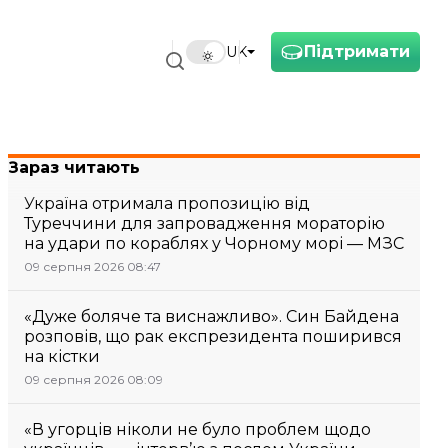
Підтримати
UK
Зараз читають
Україна отримала пропозицію від
Туреччини для запровадження мораторію
на удари по кораблях у Чорному морі — МЗС
09 серпня 2026 08:47
«Дуже боляче та виснажливо». Син Байдена
розповів, що рак експрезидента поширився
на кістки
09 серпня 2026 08:09
«В угорців ніколи не було проблем щодо