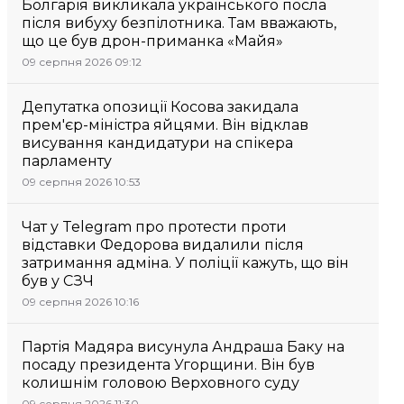
Болгарія викликала українського посла
після вибуху безпілотника. Там вважають,
що це був дрон-приманка «Майя»
09 серпня 2026 09:12
Депутатка опозиції Косова закидала
прем'єр-міністра яйцями. Він відклав
висування кандидатури на спікера
парламенту
09 серпня 2026 10:53
Чат у Telegram про протести проти
відставки Федорова видалили після
затримання адміна. У поліції кажуть, що він
був у СЗЧ
09 серпня 2026 10:16
Партія Мадяра висунула Андраша Баку на
посаду президента Угорщини. Він був
колишнім головою Верховного суду
09 серпня 2026 11:30