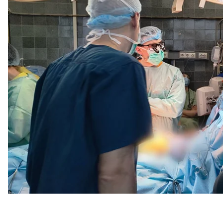
Святого Миколая.
Про це
повідомили
в Першому медичному об'єднан
Назар важко хворів кілька років. У 2023 році йому д
переніс важку ковідну пневмонію — легені тоді п
уразила серце: воно розтягнулось і втратило спр
задишку навіть у спокійному стані. У лікарні розпов
мене. Я більше не можу».
Єдиним порятунком була трансплантація серця. До
ДТП. Її батьки, попри біль втрати, погодилися на 