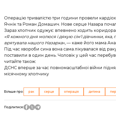
Операцію тривалістю три години провели кардіох
Ячнік та Роман Домашич. Нове серце Назара почал
Зараз хлопчик одужує: впевнено ходить коридора
«Я кожного дня молюся і дякую сім'ї дівчинки, яка,
врятувала нашого Назарка»
, — каже його мама Анас
Під час хвороби сина вона сама лікувалася від ра
поставили в один день. Чоловік у цей час перебува
читайте також:
ДСНС вперше за час повномасштабної війни піднял
місячному хлопчику
Більше про
:
рак
серце
операція
дитина
пер
Поділитися
: