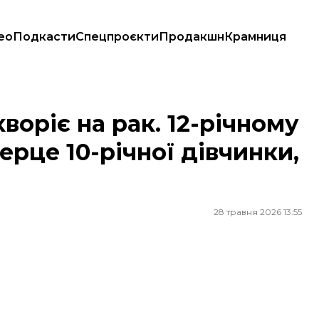
ео
Подкасти
Спецпроєкти
Продакшн
Крамниця
ли серце 10-річної дівчинки, яка загинула у ДТП
хворіє на рак. 12-річному
рце 10-річної дівчинки,
28 травня 2026 13:55