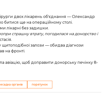
ірурги двох лікарень об'єднання — Олександр
о битися ще на операційному столі.
ми лікарні без задишки.
 попри страшну втрату, погодилася на донорство і
тасія.
ку щитоподібної залози — обидва діагнози
в на фронті.
а авіацію, щоб доправити донорську печінку 8-
есадка органів
порятунок