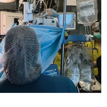
ні Львова та Дитячій лікарні Святого Миколая.
іагностували лейкоз, а під час хімієтерапії він
рацювали лише на 10%. Хвороба незворотно
оможність повноцінно качати кров, що викликало
іли, що Назар тоді сказав своїй мамі:
«Відпусти
норкою стала 10-річна дівчинка, яка загинула в
посмертне донорство.