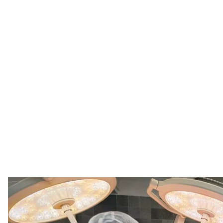
Львівські кардіохірурги переса
Дитяча лікарня Святог
Львівські кардіохірурги пересадили серце 12-річ
відбулася 30 квітня — і стала першою дитячою тран