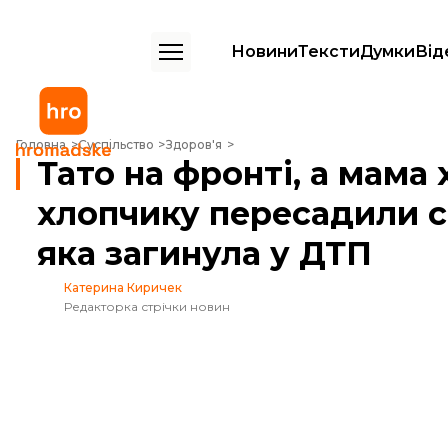
Новини
Тексти
Думки
Від
Тато на фронті, а мама хворіє на рак. 12-річному хлопчику пересади
Головна
Суспільство
Здоров'я
Тато на фронті, а мама 
хлопчику пересадили се
яка загинула у ДТП
Катерина Киричек
Редакторка стрічки новин