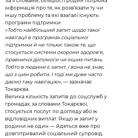
За її словами, більшості родин потрібна
інформація про те, як розв’язати ту чи
іншу проблему та які взагалі існують
програми підтримки.
«Тобто найбільший запит щодо такої
навігації в програмах соціальної
підтримки й не тільки: також те, що
стосується системи охорони здоров'я,
правничої допомоги чи інших питань.
Тобто в людини є запит, і вона не знає,
що з цим робити. І тоді ми дуже часто
даємо таку навігацію»
, — зазначає
Токарєва.
Велика кількість запитів до соцслужб у
громадах, за словами Токарєвої,
стосується послуг по догляду або ж
відповідних виплат. Якщо ж запит у
родини не один — йдеться вже про
довготривалий соціальний супровід.