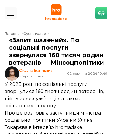
«Запит шалений». По соціальні послуги звернулися 160 тисяч роди
Головна
Суспільство
«Запит шалений». По
соціальні послуги
звернулися 160 тисяч родин
ветеранів — Мінсоцполітики
Оксана Іваницька
02 серпня 2024 10:49
Журналістка
У 2023 році по соціальні послуги
звернулися 160 тисяч родин ветеранів,
військовослужбовців, а також
звільнених з полону.
Про це розповіла заступниця міністра
соціальної політики України Уляна
Токарєва в інтерв’ю hromadske.