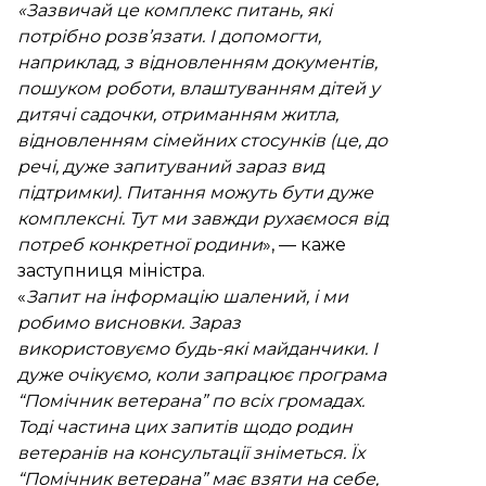
«Зазвичай це комплекс питань, які
потрібно розв’язати. І допомогти,
наприклад, з відновленням документів,
пошуком роботи, влаштуванням дітей у
дитячі садочки, отриманням житла,
відновленням сімейних стосунків (це, до
речі, дуже запитуваний зараз вид
підтримки). Питання можуть бути дуже
комплексні. Тут ми завжди рухаємося від
потреб конкретної родини
», — каже
заступниця міністра.
«
Запит на інформацію шалений, і ми
робимо висновки. Зараз
використовуємо будь-які майданчики. І
дуже очікуємо, коли запрацює програма
“Помічник ветерана” по всіх громадах.
Тоді частина цих запитів щодо родин
ветеранів на консультації зніметься. Їх
“Помічник ветерана” має взяти на себе,