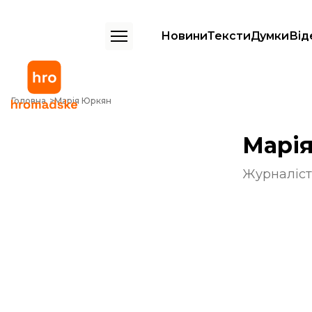
Новини
Тексти
Думки
Від
Головна
Марія Юркян
Марі
Журналіст