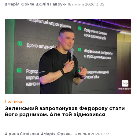
Марія Юркян
Юлія Лаврук
16 липня 2026 13:05
Політика
Зеленський запропонував Федорову стати
його радником. Але той відмовився
Ірина Сітнікова
Марія Юркян
16 липня 2026 12:33