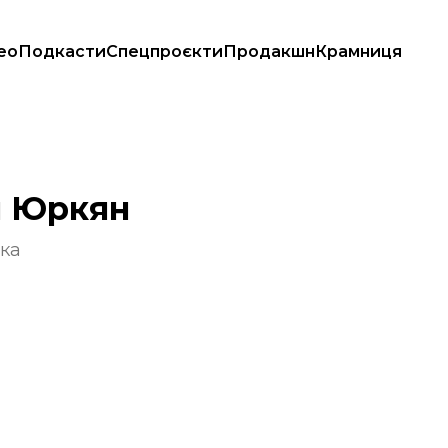
ео
Подкасти
Спецпроєкти
Продакшн
Крамниця
я Юркян
ка