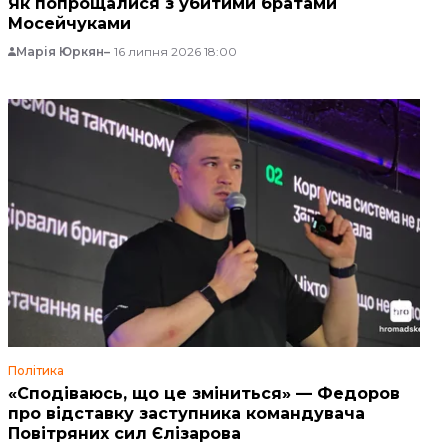
Як попрощалися з убитими братами
Мосейчуками
Марія Юркян
16 липня 2026 18:00
Політика
«Сподіваюсь, що це зміниться» — Федоров
про відставку заступника командувача
Повітряних сил Єлізарова