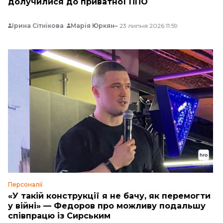
долучилися до приватної ППО
Ірина Сітнікова
Марія Юркян
23 липня 2026 11:59
Персоналії
«У такій конструкції я не бачу, як перемогти
у війні» — Федоров про можливу подальшу
співпрацю із Сирським