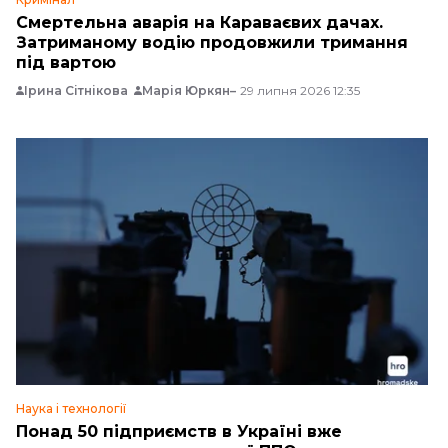
Смертельна аварія на Караваєвих дачах.
Затриманому водію продовжили тримання
під вартою
Ірина Сітнікова
Марія Юркян
29 липня 2026 12:35
Наука і технології
Понад 50 підприємств в Україні вже