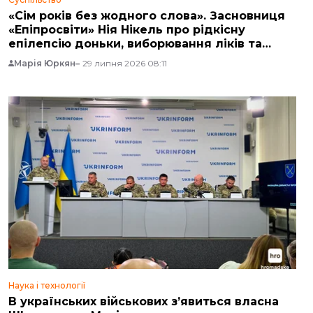
«Сім років без жодного слова». Засновниця
«Епіпросвіти» Нія Нікель про рідкісну
епілепсію доньки, виборювання ліків та
легалізацію медичного канабісу
Марія Юркян
29 липня 2026 08:11
Наука і технології
В українських військових з’явиться власна