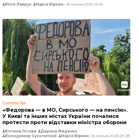
Юлія Лаврук
Марія Юркян
16 липня 2026 12:49
Суспільство
«Федорова — в МО, Сирського — на пенсію».
У Києві та інших містах України почалися
протести проти відставки міністра оборони
Юстина Лісова
Дарина Феденко
Володимир Сухолиткий
Марія Юркян
16 липня 2026 09:28