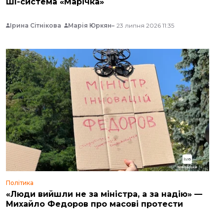
ШІ-система «Марічка»
Ірина Сітнікова
Марія Юркян
23 липня 2026 11:35
Політика
«Люди вийшли не за міністра, а за надію» —
Михайло Федоров про масові протести