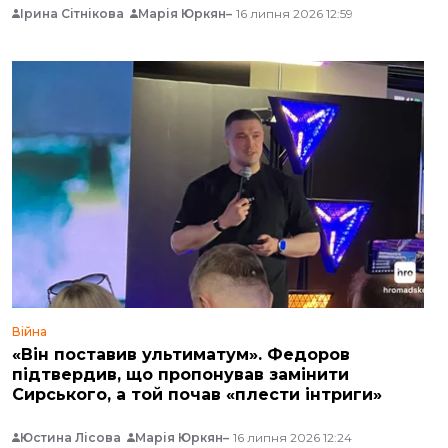
Ірина Сітнікова
Марія Юркян
16 липня 2026 12:59
Війна
«Він поставив ультиматум». Федоров
підтвердив, що пропонував замінити
Сирського, а той почав «плести інтриги»
Юстина Лісова
Марія Юркян
16 липня 2026 12:24