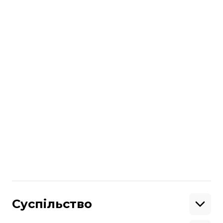
тарифами»
, якщо протягом 50 днів
не вдасться досягнути мирної угоди.
читайте також:
Глава МЗС Польщі: Краще, щоб росія, а
не Європа, платила за американську
зброю для України
Більше про
:
зброя
Швеція
Данія
військова допомога
російсько-українська війна
Поділитися
:
Суспільство
Освіта