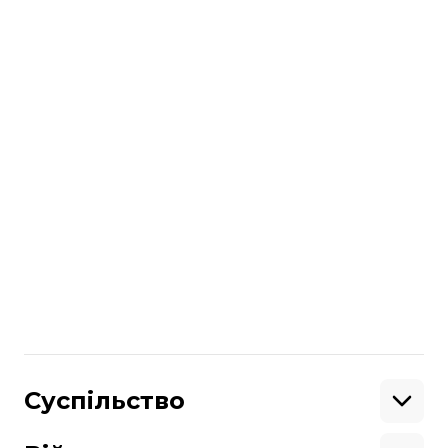
Бивень моржа, який виявили в українки
Служба Республіки Польща
читайте також:
На митниці у киянки знайшли листівки
з Адольфом Гітлером, датовані 1930-ми
роками. Їх забрали та віддали на
експертизу (ФОТО)
Більше про
:
Польща
митниця
українка
багаж
Поділитися
:
Суспільство
Освіта